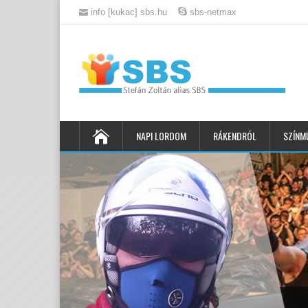
info [kukac] sbs.hu
sbs-netmax
NAPI LORDOM
RÁKENDRÓL
SZÍNM