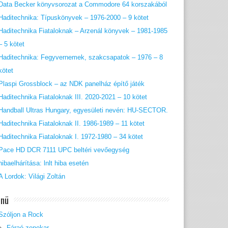
Data Becker könyvsorozat a Commodore 64 korszakából
Haditechnika: Típuskönyvek – 1976-2000 – 9 kötet
Haditechnika Fiataloknak – Arzenál könyvek – 1981-1985
– 5 kötet
Haditechnika: Fegyvernemek, szakcsapatok – 1976 – 8
kötet
Plaspi Grossblock – az NDK panelház építő játék
Haditechnika Fiataloknak III. 2020-2021 – 10 kötet
Handball Ultras Hungary, egyesületi nevén: HU-SECTOR.
Haditechnika Fiataloknak II. 1986-1989 – 11 kötet
Haditechnika Fiataloknak I. 1972-1980 – 34 kötet
Pace HD DCR 7111 UPC beltéri vevőegység
hibaelhárítása: lnlt hiba esetén
A Lordok: Világi Zoltán
nü
Szóljon a Rock
Fáraó zenekar