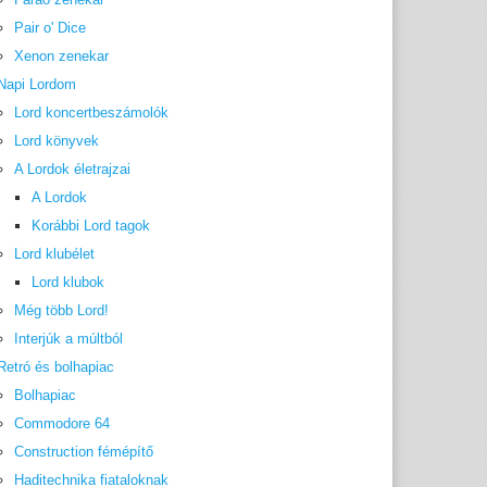
Pair o' Dice
Xenon zenekar
Napi Lordom
Lord koncertbeszámolók
Lord könyvek
A Lordok életrajzai
A Lordok
Korábbi Lord tagok
Lord klubélet
Lord klubok
Még több Lord!
Interjúk a múltból
Retró és bolhapiac
Bolhapiac
Commodore 64
Construction fémépítő
Haditechnika fiataloknak