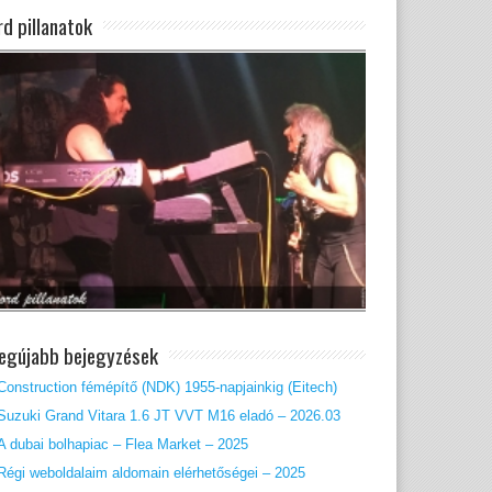
rd pillanatok
legújabb bejegyzések
Construction fémépítő (NDK) 1955-napjainkig (Eitech)
Suzuki Grand Vitara 1.6 JT VVT M16 eladó – 2026.03
A dubai bolhapiac – Flea Market – 2025
Régi weboldalaim aldomain elérhetőségei – 2025