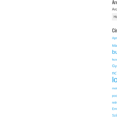
Ar
Ar
Cí
Apr
Má
b
fez
Gy
nc
l
mot
po
ret
Er
Sz