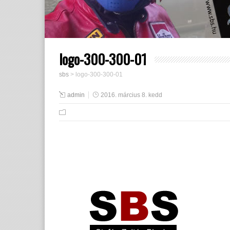
logo-300-300-01
sbs
>
logo-300-300-01
admin
2016. március 8. kedd