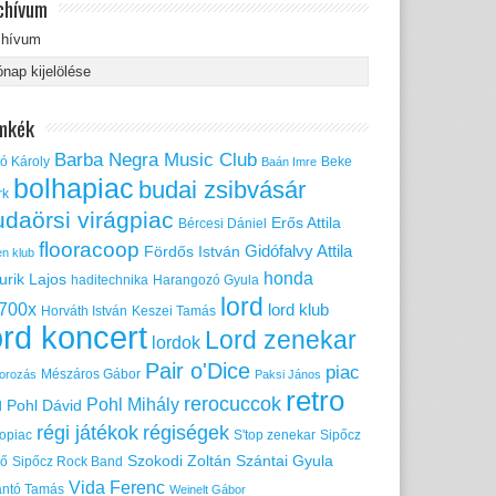
chívum
chívum
mkék
Barba Negra Music Club
ó Károly
Beke
Baán Imre
bolhapiac
budai zsibvásár
rk
udaörsi virágpiac
Erős Attila
Bércesi Dániel
flooracoop
Gidófalvy Attila
Fördős István
en klub
honda
urik Lajos
haditechnika
Harangozó Gyula
lord
700x
lord klub
Horváth István
Keszei Tamás
ord koncert
Lord zenekar
lordok
Pair o'Dice
piac
Mészáros Gábor
orozás
Paksi János
retro
rerocuccok
Pohl Mihály
Pohl Dávid
d
régi játékok
régiségek
ropiac
S'top zenekar
Sipőcz
Szokodi Zoltán
Szántai Gyula
nő
Sipőcz Rock Band
Vida Ferenc
ántó Tamás
Weinelt Gábor