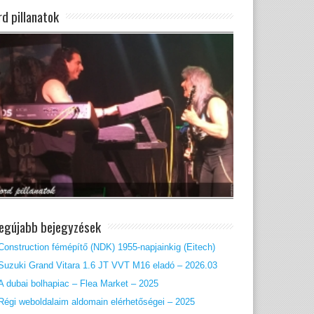
rd pillanatok
legújabb bejegyzések
Construction fémépítő (NDK) 1955-napjainkig (Eitech)
Suzuki Grand Vitara 1.6 JT VVT M16 eladó – 2026.03
A dubai bolhapiac – Flea Market – 2025
Régi weboldalaim aldomain elérhetőségei – 2025