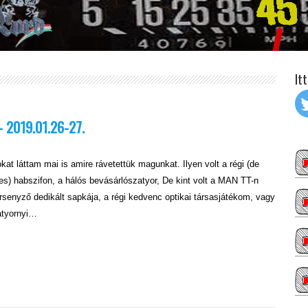
It
– 2019.01.26-27.
at láttam mai is amire rávetettük magunkat. Ilyen volt a régi (de
s) habszifon, a hálós bevásárlószatyor, De kint volt a MAN TT-n
rsenyző dedikált sapkája, a régi kedvenc optikai társasjátékom, vagy
atyornyi…