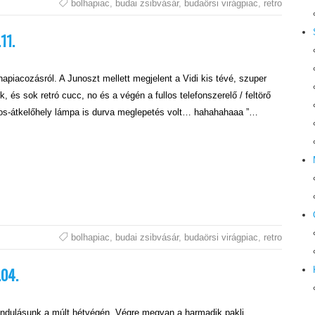
bolhapiac
,
budai zsibvásár
,
budaörsi virágpiac
,
retro
11.
apiacozásról. A Junoszt mellett megjelent a Vidi kis tévé, szuper
, és sok retró cucc, no és a végén a fullos telefonszerelő / feltörő
ogos-átkelőhely lámpa is durva meglepetés volt… hahahahaaa ”…
bolhapiac
,
budai zsibvásár
,
budaörsi virágpiac
,
retro
.04.
rándulásunk a múlt hétvégén. Végre megvan a harmadik pakli