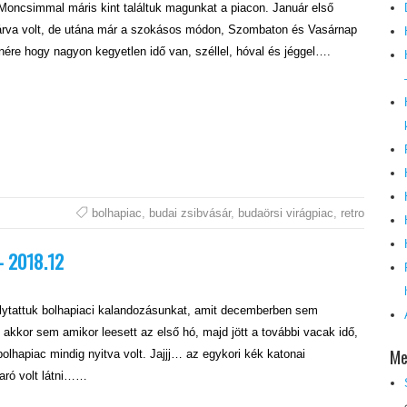
 Moncsimmal máris kint találtuk magunkat a piacon. Január első
árva volt, de utána már a szokásos módon, Szombaton és Vasárnap
enére hogy nagyon kegyetlen idő van, széllel, hóval és jéggel….
bolhapiac
,
budai zsibvásár
,
budaörsi virágpiac
,
retro
– 2018.12
lytattuk bolhapiaci kalandozásunkat, amit decemberben sem
akkor sem amikor leesett az első hó, majd jött a további vacak idő,
Me
olhapiac mindig nyitva volt. Jajjj… az egykori kék katonai
aró volt látni……