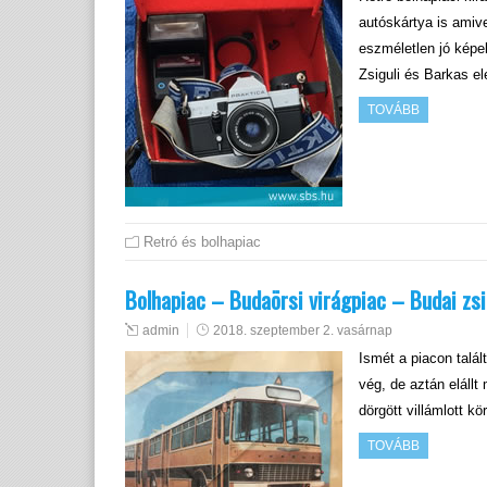
autóskártya is amiv
eszméletlen jó képek
Zsiguli és Barkas e
TOVÁBB
Retró és bolhapiac
Bolhapiac – Budaörsi virágpiac – Budai z
admin
2018. szeptember 2. vasárnap
Ismét a piacon talál
vég, de aztán elállt
dörgött villámlott kö
TOVÁBB