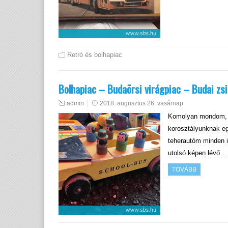
Retró és bolhapiac
Bolhapiac – Budaörsi virágpiac – Budai z
admin
2018. augusztus 26. vasárnap
Komolyan mondom, h
korosztályunknak eg
teherautóm minden i
utolsó képen lévő…
TOVÁBB