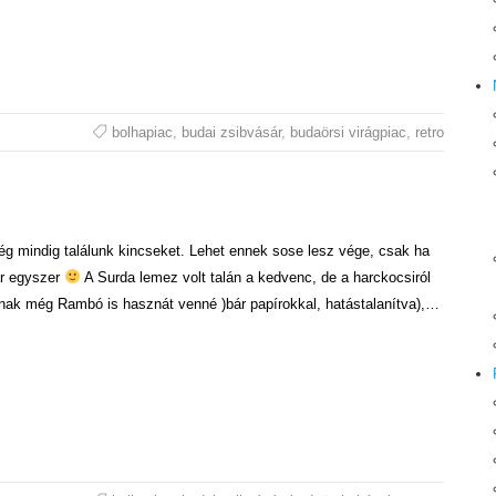
bolhapiac
,
budai zsibvásár
,
budaörsi virágpiac
,
retro
g mindig találunk kincseket. Lehet ennek sose lesz vége, csak ha
r egyszer
A Surda lemez volt talán a kedvenc, de a harckocsiról
ónak még Rambó is hasznát venné )bár papírokkal, hatástalanítva),…