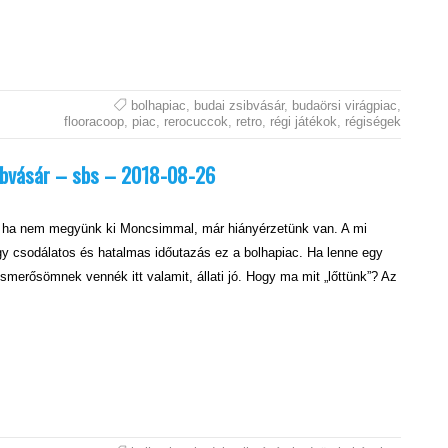
bolhapiac
,
budai zsibvásár
,
budaörsi virágpiac
,
flooracoop
,
piac
,
rerocuccok
,
retro
,
régi játékok
,
régiségek
sibvásár – sbs – 2018-08-26
a nem megyünk ki Moncsimmal, már hiányérzetünk van. A mi
y csodálatos és hatalmas időutazás ez a bolhapiac. Ha lenne egy
smerősömnek vennék itt valamit, állati jó. Hogy ma mit „lőttünk”? Az