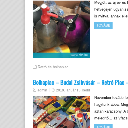
Megjött az új év és
hétvégéjén ugyan z
is nyitva, annak ell
TOVÁBB
Retró és bolhapiac
Bolhapiac – Budai Zsibvásár – Retró Piac 
admin
2019. január 15. kedd
November tovább fo
hagytunk abba. Még 
aztán karácsony. A b
melegítő… szívfacs
TOVÁBB