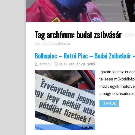
Tag archívum:
budai zsibvásár
sbs
>
budai zsibvásár
Bolhapiac – Retró Piac – Budai Zsibvásár 
admin
2019. január 28. hétfő
Igazán klassz cuccok
teljesen működőképe
indult egyik motorve
a nagy bevásárlósz
TOVÁBB