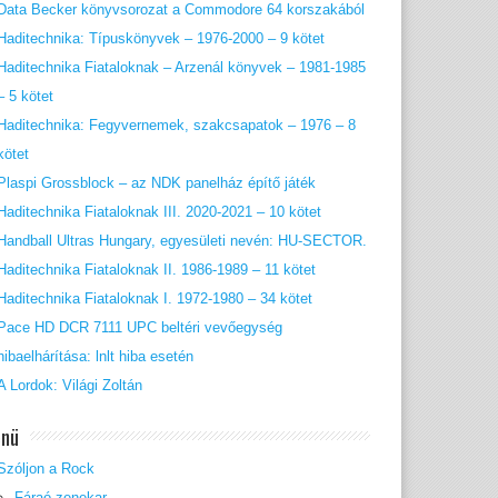
Data Becker könyvsorozat a Commodore 64 korszakából
Haditechnika: Típuskönyvek – 1976-2000 – 9 kötet
Haditechnika Fiataloknak – Arzenál könyvek – 1981-1985
– 5 kötet
Haditechnika: Fegyvernemek, szakcsapatok – 1976 – 8
kötet
Plaspi Grossblock – az NDK panelház építő játék
Haditechnika Fiataloknak III. 2020-2021 – 10 kötet
Handball Ultras Hungary, egyesületi nevén: HU-SECTOR.
Haditechnika Fiataloknak II. 1986-1989 – 11 kötet
Haditechnika Fiataloknak I. 1972-1980 – 34 kötet
Pace HD DCR 7111 UPC beltéri vevőegység
hibaelhárítása: lnlt hiba esetén
A Lordok: Világi Zoltán
nü
Szóljon a Rock
Fáraó zenekar