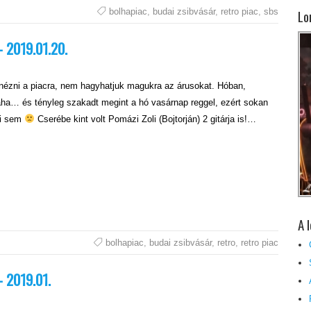
bolhapiac
,
budai zsibvásár
,
retro piac
,
sbs
Lo
– 2019.01.20.
l nézni a piacra, nem hagyhatjuk magukra az árusokat. Hóban,
ha… és tényleg szakadt megint a hó vasárnap reggel, ezért sokan
ni sem
Cserébe kint volt Pomázi Zoli (Bojtorján) 2 gitárja is!…
A 
bolhapiac
,
budai zsibvásár
,
retro
,
retro piac
– 2019.01.