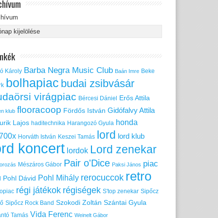
chívum
chívum
mkék
Barba Negra Music Club
ó Károly
Beke
Baán Imre
bolhapiac
budai zsibvásár
rk
udaörsi virágpiac
Erős Attila
Bércesi Dániel
flooracoop
Gidófalvy Attila
Fördős István
en klub
honda
urik Lajos
haditechnika
Harangozó Gyula
lord
700x
lord klub
Horváth István
Keszei Tamás
ord koncert
Lord zenekar
lordok
Pair o'Dice
piac
Mészáros Gábor
orozás
Paksi János
retro
rerocuccok
Pohl Mihály
Pohl Dávid
d
régi játékok
régiségek
ropiac
S'top zenekar
Sipőcz
Szokodi Zoltán
Szántai Gyula
nő
Sipőcz Rock Band
Vida Ferenc
ántó Tamás
Weinelt Gábor