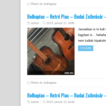
Retró és bolhapiac
Bolhapiac – Retró Piac – Budai Zsibvásár 
admin
2019. január 21. hétfő
Januárban is ki kel
fagyban is… hahaha
nem tudtak kipakol
TOVÁBB
Retró és bolhapiac
Bolhapiac – Retró Piac – Budai Zsibvásár 
admin
2019. január 15. kedd