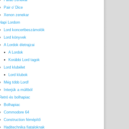
Pair o' Dice
Xenon zenekar
Napi Lordom
Lord koncertbeszámolók
Lord könyvek
A Lordok életrajzai
A Lordok
Korábbi Lord tagok
Lord klubélet
Lord klubok
Még több Lord!
Interjúk a múltból
Retró és bolhapiac
Bolhapiac
Commodore 64
Construction fémépítő
Haditechnika fiataloknak