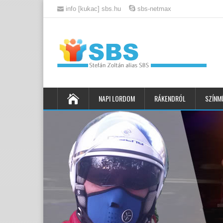
info [kukac] sbs.hu
sbs-netmax
NAPI LORDOM
RÁKENDRÓL
SZÍNM