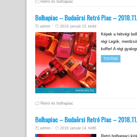
Retró és bolhapiac
Bolhapiac – Budaörsi Retró Piac – 2018.11.
admin
2019. január 15. kedd
Képek a hétvégi bolh
régi Legók, merdzsók
koffer! A régi gyal
TOVÁBB
Retró és bolhapiac
Bolhapiac – Budaörsi Retró Piac – 2018.11
admin
2019. január 14. hétfő
Retró bolhapiaci ki