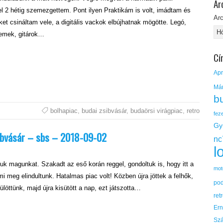
Ar
el 2 hétig szemezgettem. Pont ilyen Praktikám is volt, imádtam és
Ar
et csináltam vele, a digitális vackok elbújhatnak mögötte. Legó,
lemek, gitárok…
Cí
Apr
Má
b
bolhapiac
,
budai zsibvásár
,
budaörsi virágpiac
,
retro
fez
Gy
sibvásár – sbs – 2018-09-02
nc
l
tuk magunkat. Szakadt az eső korán reggel, gondoltuk is, hogy itt a
mot
 mi meg elindultunk. Hatalmas piac volt! Közben újra jöttek a felhők,
po
rülöttünk, majd újra kisütött a nap, ezt játszotta…
ret
Er
Sz