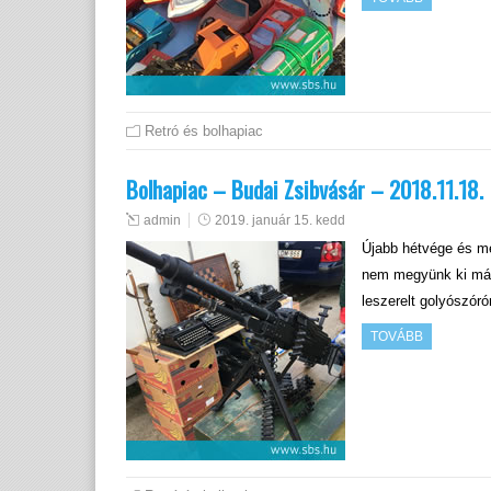
Retró és bolhapiac
Bolhapiac – Budai Zsibvásár – 2018.11.18.
admin
2019. január 15. kedd
Újabb hétvége és mé
nem megyünk ki má
leszerelt golyószór
TOVÁBB