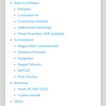
Retró és bolhapiac
Bolhapiac
Commodore 64
Construction fémépítő
Haditechnika fiataloknak
Plaspi Grossblock NDK építőjáték
Színművészet
Magyar Rádió Gyermekstúdió
Pannónia Filmstúdió
Hungaroton
Magyar Televízió
MAFILM
Pesti Színház
Motorozás
Honda NC700X (2012)
Túrabeszámolók
Otthon