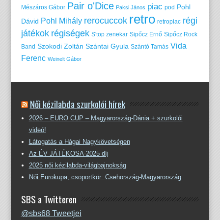
Pair o'Dice
piac
Pohl
Mészáros Gábor
pod
Paksi János
retro
rerocuccok
régi
Pohl Mihály
Dávid
retropiac
játékok
régiségek
S'top zenekar
Sipőcz Ernő
Sipőcz Rock
Vida
Szokodi Zoltán
Szántai Gyula
Band
Szántó Tamás
Ferenc
Weinelt Gábor
Női kézilabda szurkolói hírek
2026 – EURO CUP – Magyarország-Dánia + szurkolói
videó!
Látogatás a Hágai Nagykövetségen
Az ÉV JÁTÉKOSA-2025 díj
2025 női kézilabda-világbajnokság
Női Eurokupa, csoportkör: Csehország-Magyarország
SBS a Twitteren
@sbs68 Tweetjei