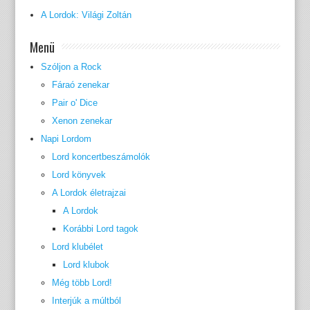
A Lordok: Világi Zoltán
Menü
Szóljon a Rock
Fáraó zenekar
Pair o' Dice
Xenon zenekar
Napi Lordom
Lord koncertbeszámolók
Lord könyvek
A Lordok életrajzai
A Lordok
Korábbi Lord tagok
Lord klubélet
Lord klubok
Még több Lord!
Interjúk a múltból