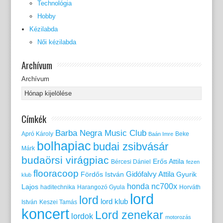
Technológia
Hobby
Kézilabda
Női kézilabda
Archívum
Archívum
Címkék
Barba Negra Music Club
Apró Károly
Beke
Baán Imre
bolhapiac
budai zsibvásár
Márk
budaörsi virágpiac
Erős Attila
Bércesi Dániel
fezen
flooracoop
Gidófalvy Attila
Fördős István
Gyurik
klub
honda nc700x
Lajos
haditechnika
Harangozó Gyula
Horváth
lord
lord
lord klub
István
Keszei Tamás
koncert
Lord zenekar
lordok
motorozás