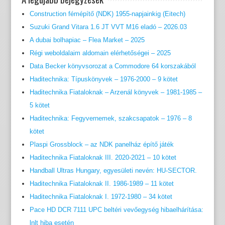
Construction fémépítő (NDK) 1955-napjainkig (Eitech)
Suzuki Grand Vitara 1.6 JT VVT M16 eladó – 2026.03
A dubai bolhapiac – Flea Market – 2025
Régi weboldalaim aldomain elérhetőségei – 2025
Data Becker könyvsorozat a Commodore 64 korszakából
Haditechnika: Típuskönyvek – 1976-2000 – 9 kötet
Haditechnika Fiataloknak – Arzenál könyvek – 1981-1985 –
5 kötet
Haditechnika: Fegyvernemek, szakcsapatok – 1976 – 8
kötet
Plaspi Grossblock – az NDK panelház építő játék
Haditechnika Fiataloknak III. 2020-2021 – 10 kötet
Handball Ultras Hungary, egyesületi nevén: HU-SECTOR.
Haditechnika Fiataloknak II. 1986-1989 – 11 kötet
Haditechnika Fiataloknak I. 1972-1980 – 34 kötet
Pace HD DCR 7111 UPC beltéri vevőegység hibaelhárítása:
lnlt hiba esetén