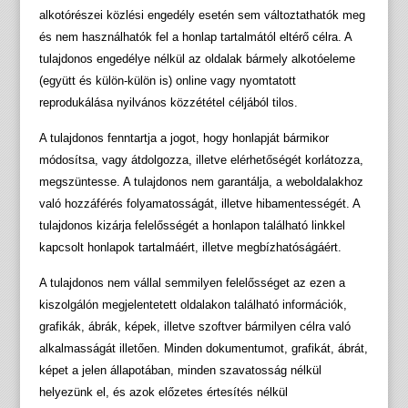
alkotórészei közlési engedély esetén sem változtathatók meg
és nem használhatók fel a honlap tartalmától eltérő célra. A
tulajdonos engedélye nélkül az oldalak bármely alkotóeleme
(együtt és külön-külön is) online vagy nyomtatott
reprodukálása nyilvános közzététel céljából tilos.
A tulajdonos fenntartja a jogot, hogy honlapját bármikor
módosítsa, vagy átdolgozza, illetve elérhetőségét korlátozza,
megszüntesse. A tulajdonos nem garantálja, a weboldalakhoz
való hozzáférés folyamatosságát, illetve hibamentességét. A
tulajdonos kizárja felelősségét a honlapon található linkkel
kapcsolt honlapok tartalmáért, illetve megbízhatóságáért.
A tulajdonos nem vállal semmilyen felelősséget az ezen a
kiszolgálón megjelentetett oldalakon található információk,
grafikák, ábrák, képek, illetve szoftver bármilyen célra való
alkalmasságát illetően. Minden dokumentumot, grafikát, ábrát,
képet a jelen állapotában, minden szavatosság nélkül
helyezünk el, és azok előzetes értesítés nélkül