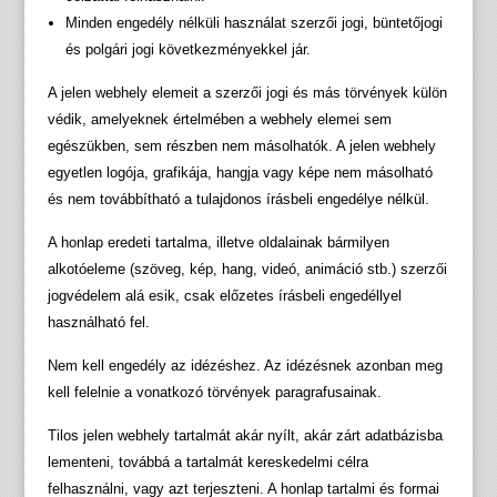
Minden engedély nélküli használat szerzői jogi, büntetőjogi
és polgári jogi következményekkel jár.
A jelen webhely elemeit a szerzői jogi és más törvények külön
védik, amelyeknek értelmében a webhely elemei sem
egészükben, sem részben nem másolhatók. A jelen webhely
egyetlen logója, grafikája, hangja vagy képe nem másolható
és nem továbbítható a tulajdonos írásbeli engedélye nélkül.
A honlap eredeti tartalma, illetve oldalainak bármilyen
alkotóeleme (szöveg, kép, hang, videó, animáció stb.) szerzői
jogvédelem alá esik, csak előzetes írásbeli engedéllyel
használható fel.
Nem kell engedély az idézéshez. Az idézésnek azonban meg
kell felelnie a vonatkozó törvények paragrafusainak.
Tilos jelen webhely tartalmát akár nyílt, akár zárt adatbázisba
lementeni, továbbá a tartalmát kereskedelmi célra
felhasználni, vagy azt terjeszteni. A honlap tartalmi és formai