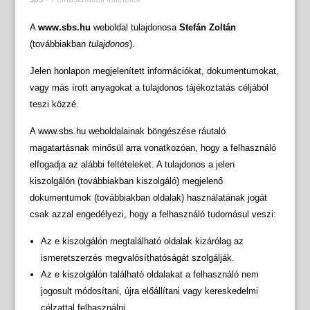
A
www.sbs.hu
weboldal tulajdonosa
Stefán Zoltán
(továbbiakban
tulajdonos
).
Jelen honlapon megjelenített információkat, dokumentumokat,
vagy más írott anyagokat a tulajdonos tájékoztatás céljából
teszi közzé.
A www.sbs.hu weboldalainak böngészése ráutaló
magatartásnak minősül arra vonatkozóan, hogy a felhasználó
elfogadja az alábbi feltételeket. A tulajdonos a jelen
kiszolgálón (továbbiakban kiszolgáló) megjelenő
dokumentumok (továbbiakban oldalak) használatának jogát
csak azzal engedélyezi, hogy a felhasználó tudomásul veszi:
Az e kiszolgálón megtalálható oldalak kizárólag az
ismeretszerzés megvalósíthatóságát szolgálják.
Az e kiszolgálón található oldalakat a felhasználó nem
jogosult módosítani, újra előállítani vagy kereskedelmi
célzattal felhasználni.