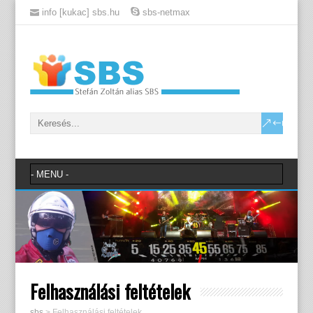
info [kukac] sbs.hu
sbs-netmax
Felhasználási feltételek
sbs
>
Felhasználási feltételek