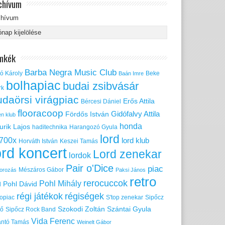
chívum
chívum
mkék
Barba Negra Music Club
ó Károly
Beke
Baán Imre
bolhapiac
budai zsibvásár
rk
udaörsi virágpiac
Erős Attila
Bércesi Dániel
flooracoop
Gidófalvy Attila
Fördős István
en klub
honda
urik Lajos
haditechnika
Harangozó Gyula
lord
700x
lord klub
Horváth István
Keszei Tamás
ord koncert
Lord zenekar
lordok
Pair o'Dice
piac
Mészáros Gábor
orozás
Paksi János
retro
rerocuccok
Pohl Mihály
Pohl Dávid
d
régi játékok
régiségek
ropiac
S'top zenekar
Sipőcz
Szokodi Zoltán
Szántai Gyula
nő
Sipőcz Rock Band
Vida Ferenc
ántó Tamás
Weinelt Gábor