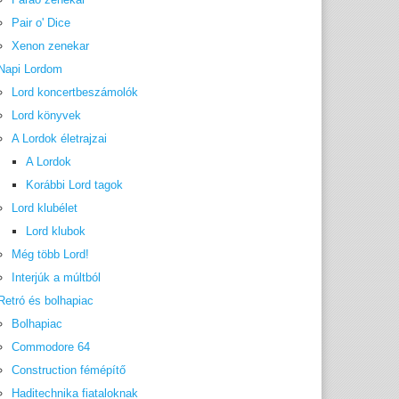
Pair o' Dice
Xenon zenekar
Napi Lordom
Lord koncertbeszámolók
Lord könyvek
A Lordok életrajzai
A Lordok
Korábbi Lord tagok
Lord klubélet
Lord klubok
Még több Lord!
Interjúk a múltból
Retró és bolhapiac
Bolhapiac
Commodore 64
Construction fémépítő
Haditechnika fiataloknak