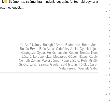
ink
Számomra, számunkra mindenki egyaránt fontos, aki egykor a
tette névjegyét,…
Apró Károly
,
Balogh József
,
Baán Imre
,
Beke Márk
,
Bujtás Ervin
,
Erős Attila
,
Gidófalvy Attila
,
Gyurik Lajos
,
Harangozó Gyula
,
Hollósi László
,
Keszei Tamás
,
Koós
László
,
Lord zenekar
,
Mészáros Gábor
,
Nádas Károly
,
Németh Zoltán
,
Paksi János
,
Papp László
,
Pohl Mihály
,
Sipőcz Ernő
,
Szántai Gyula
,
Sütő István
,
Török József
,
Vida Ferenc
,
Weinelt Gábor