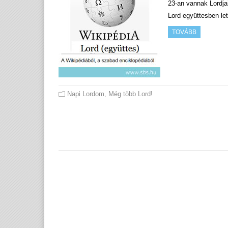
23-an vannak Lordja
Lord együttesben le
TOVÁBB
Napi Lordom
,
Még több Lord!