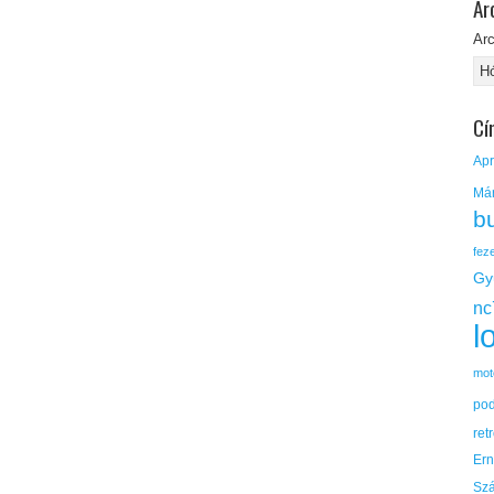
Ar
Ar
Cí
Apr
Má
b
fez
Gy
nc
l
mot
po
ret
Er
Sz