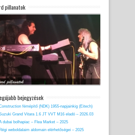
rd pillanatok
legújabb bejegyzések
Construction fémépítő (NDK) 1955-napjainkig (Eitech)
Suzuki Grand Vitara 1.6 JT VVT M16 eladó – 2026.03
A dubai bolhapiac – Flea Market – 2025
Régi weboldalaim aldomain elérhetőségei – 2025