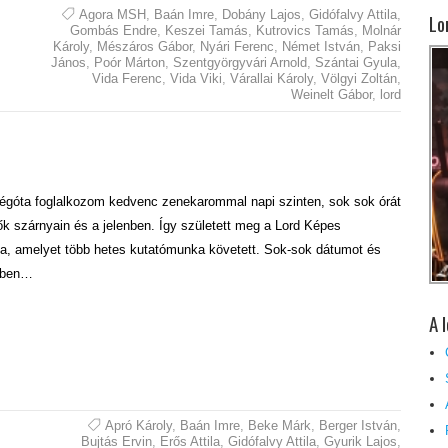
Agora MSH
,
Baán Imre
,
Dobány Lajos
,
Gidófalvy Attila
,
Lo
Gombás Endre
,
Keszei Tamás
,
Kutrovics Tamás
,
Molnár
Károly
,
Mészáros Gábor
,
Nyári Ferenc
,
Német István
,
Paksi
János
,
Poór Márton
,
Szentgyörgyvári Arnold
,
Szántai Gyula
,
Vida Ferenc
,
Vida Viki
,
Várallai Károly
,
Völgyi Zoltán
,
Weinelt Gábor
,
lord
égóta foglalkozom kedvenc zenekarommal napi szinten, sok sok órát
dők szárnyain és a jelenben. Így született meg a Lord Képes
a, amelyet több hetes kutatómunka követett. Sok-sok dátumot és
ejben…
A 
Apró Károly
,
Baán Imre
,
Beke Márk
,
Berger István
,
Bujtás Ervin
,
Erős Attila
,
Gidófalvy Attila
,
Gyurik Lajos
,