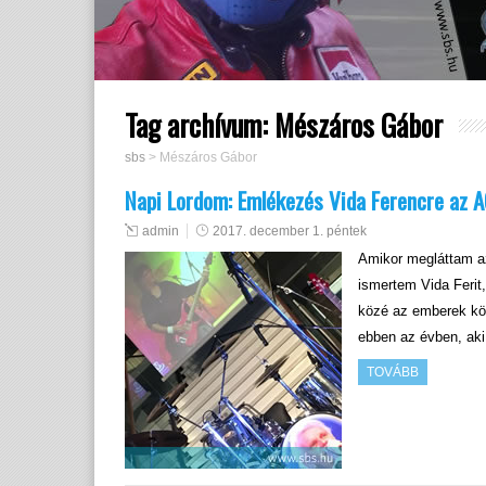
Tag archívum:
Mészáros Gábor
sbs
>
Mészáros Gábor
Napi Lordom: Emlékezés Vida Ferencre az 
admin
2017. december 1. péntek
Amikor megláttam a
ismertem Vida Ferit
közé az emberek kö
ebben az évben, ak
TOVÁBB