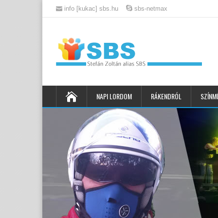
info [kukac] sbs.hu
sbs-netmax
NAPI LORDOM
RÁKENDRÓL
SZÍNM