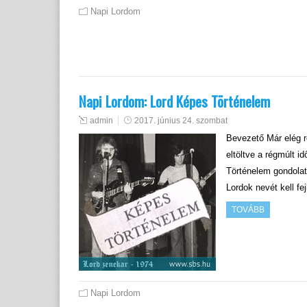
Napi Lordom
Napi Lordom: Lord Képes Történelem
admin
2017. június 24. szombat
Bevezető Már elég r
eltöltve a régmúlt i
Történelem gondolat
Lordok nevét kell f
TOVÁBB
Napi Lordom