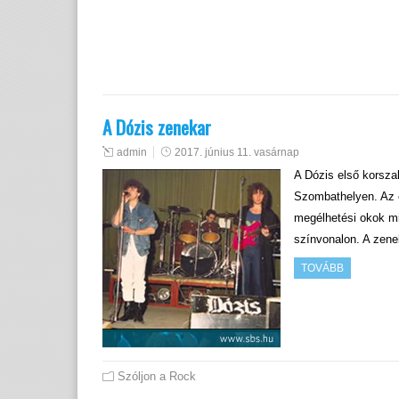
A Dózis zenekar
admin
2017. június 11. vasárnap
A Dózis első korsza
Szombathelyen. Az er
megélhetési okok mi
színvonalon. A zene
TOVÁBB
Szóljon a Rock