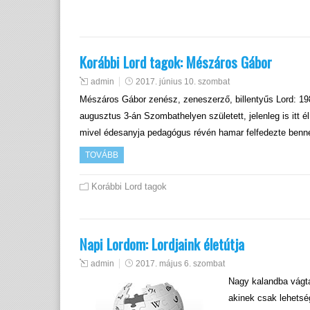
Korábbi Lord tagok: Mészáros Gábor
admin
2017. június 10. szombat
Mészáros Gábor zenész, zeneszerző, billentyűs Lord: 1
augusztus 3-án Szombathelyen született, jelenleg is itt é
mivel édesanyja pedagógus révén hamar felfedezte benne 
TOVÁBB
Korábbi Lord tagok
Napi Lordom: Lordjaink életútja
admin
2017. május 6. szombat
Nagy kalandba vágta
akinek csak lehetsé