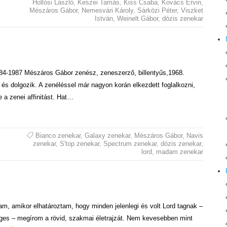
Hollósi László
,
Keszei Tamás
,
Kiss Csaba
,
Kovács Ervin
,
Mészáros Gábor
,
Nemesvári Károly
,
Sárközi Péter
,
Viszket
István
,
Weinelt Gábor
,
dózis zenekar
984-1987 Mészáros Gábor zenész, zeneszerző, billentyűs,1968.
l és dolgozik. A zenéléssel már nagyon korán elkezdett foglalkozni,
a zenei affinitást. Hat…
Bianco zenekar
,
Galaxy zenekar
,
Mészáros Gábor
,
Navis
zenekar
,
S'top zenekar
,
Spectrum zenekar
,
dózis zenekar
,
lord
,
madam zenekar
m, amikor elhatároztam, hogy minden jelenlegi és volt Lord tagnak –
ges – megírom a rövid, szakmai életrajzát. Nem kevesebben mint