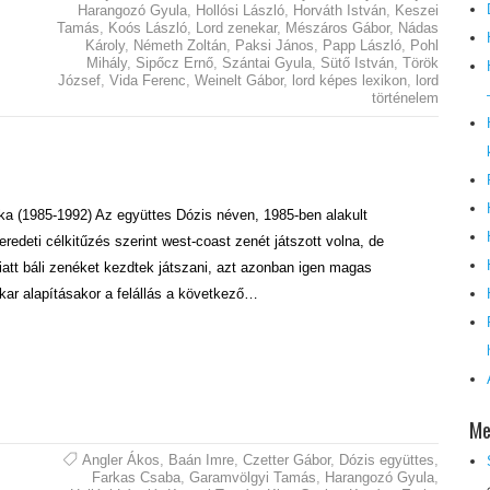
Harangozó Gyula
,
Hollósi László
,
Horváth István
,
Keszei
Tamás
,
Koós László
,
Lord zenekar
,
Mészáros Gábor
,
Nádas
Károly
,
Németh Zoltán
,
Paksi János
,
Papp László
,
Pohl
Mihály
,
Sipőcz Ernő
,
Szántai Gyula
,
Sütő István
,
Török
József
,
Vida Ferenc
,
Weinelt Gábor
,
lord képes lexikon
,
lord
történelem
ka (1985-1992) Az együttes Dózis néven, 1985-ben alakult
edeti célkitűzés szerint west-coast zenét játszott volna, de
att báli zenéket kezdtek játszani, azt azonban igen magas
kar alapításakor a felállás a következő…
Me
Angler Ákos
,
Baán Imre
,
Czetter Gábor
,
Dózis együttes
,
Farkas Csaba
,
Garamvölgyi Tamás
,
Harangozó Gyula
,