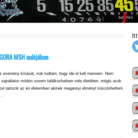
It
AGORA MSH aulájában
z esemény kiírását, már tudtam, hogy ide el kell mennem. Nem
, sajnálatos módon sosem találkozhattam vele életében, mégis azok
zé tartozik az én életemben akinek megannyi élményt köszönhettem
i…