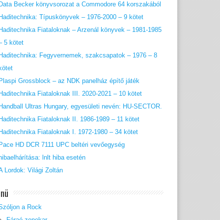
Data Becker könyvsorozat a Commodore 64 korszakából
Haditechnika: Típuskönyvek – 1976-2000 – 9 kötet
Haditechnika Fiataloknak – Arzenál könyvek – 1981-1985
– 5 kötet
Haditechnika: Fegyvernemek, szakcsapatok – 1976 – 8
kötet
Plaspi Grossblock – az NDK panelház építő játék
Haditechnika Fiataloknak III. 2020-2021 – 10 kötet
Handball Ultras Hungary, egyesületi nevén: HU-SECTOR.
Haditechnika Fiataloknak II. 1986-1989 – 11 kötet
Haditechnika Fiataloknak I. 1972-1980 – 34 kötet
Pace HD DCR 7111 UPC beltéri vevőegység
hibaelhárítása: lnlt hiba esetén
A Lordok: Világi Zoltán
nü
Szóljon a Rock
Fáraó zenekar