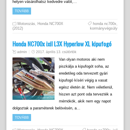
helyen vásárolhatsz kedvedre valót,…
TOVÁBB
Motorozás
,
Honda NC700X
honda nc700x
,
(2012)
kormányvégsúly
Honda NC700x ixil L3X Hyperlow XL kipufogó
admin
2017. április 13. csütörtök
Van olyan motoros aki nem
piszkálja a kipufogót soha, az
eredetileg oda tervezett gyári
kipufogó kíséri végig a vasat
egész életén át. Nem véletlenül,
hiszen azt pont oda tervezték a
mérnökök, akik nem egy napot
dolgoztak a paraméterek belövésén, a…
TOVÁBB