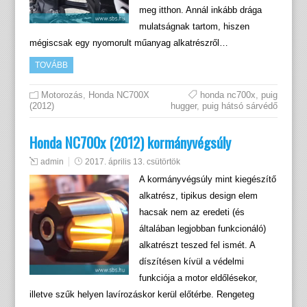
meg itthon. Annál inkább drága
mulatságnak tartom, hiszen
mégiscsak egy nyomorult műanyag alkatrészről…
TOVÁBB
Motorozás
,
Honda NC700X
honda nc700x
,
puig
(2012)
hugger
,
puig hátsó sárvédő
Honda NC700x (2012) kormányvégsúly
admin
2017. április 13. csütörtök
A kormányvégsúly mint kiegészítő
alkatrész, tipikus design elem
hacsak nem az eredeti (és
általában legjobban funkcionáló)
alkatrészt teszed fel ismét. A
díszítésen kívül a védelmi
funkciója a motor eldőlésekor,
illetve szűk helyen lavírozáskor kerül előtérbe. Rengeteg