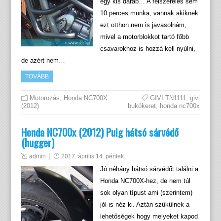
egy kis darab… A felszerelés sem
10 perces munka, vannak akiknek
ezt otthon nem is javasolnám,
mivel a motorblokkot tartó főbb
csavarokhoz is hozzá kell nyúlni,
de azért nem…
TOVÁBB
Motorozás
,
Honda NC700X
GIVI TN1111
,
givi
(2012)
bukókeret
,
honda nc700x
Honda NC700x (2012) Puig hátsó sárvédő
(hugger)
admin
2017. április 14. péntek
Jó néhány hátsó sárvédőt találni a
Honda NC700X-hez, de nem túl
sok olyan típust ami (szerintem)
jól is néz ki. Aztán szűkülnek a
lehetőségek hogy melyeket kapod