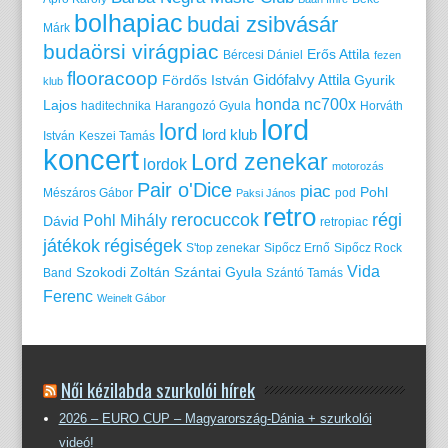
bolhapiac
budai zsibvásár
Márk
budaörsi virágpiac
Erős Attila
Bércesi Dániel
fezen
flooracoop
Gidófalvy Attila
Fördős István
Gyurik
klub
honda nc700x
Lajos
haditechnika
Harangozó Gyula
Horváth
lord
lord
lord klub
István
Keszei Tamás
koncert
Lord zenekar
lordok
motorozás
Pair o'Dice
piac
Pohl
Mészáros Gábor
pod
Paksi János
retro
rerocuccok
régi
Pohl Mihály
Dávid
retropiac
játékok
régiségek
S'top zenekar
Sipőcz Ernő
Sipőcz Rock
Vida
Szokodi Zoltán
Szántai Gyula
Band
Szántó Tamás
Ferenc
Weinelt Gábor
Női kézilabda szurkolói hírek
2026 – EURO CUP – Magyarország-Dánia + szurkolói
videó!