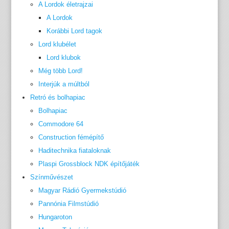
A Lordok életrajzai
A Lordok
Korábbi Lord tagok
Lord klubélet
Lord klubok
Még több Lord!
Interjúk a múltból
Retró és bolhapiac
Bolhapiac
Commodore 64
Construction fémépítő
Haditechnika fiataloknak
Plaspi Grossblock NDK építőjáték
Színművészet
Magyar Rádió Gyermekstúdió
Pannónia Filmstúdió
Hungaroton