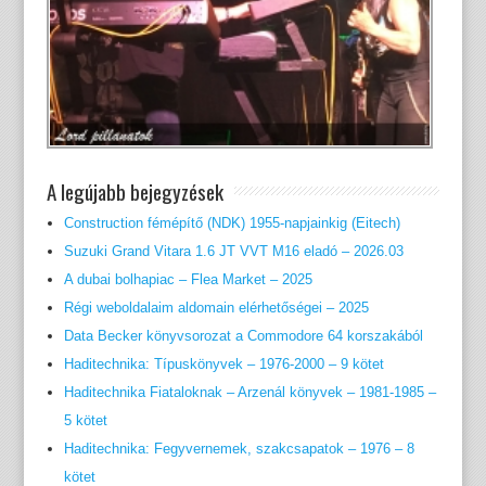
A legújabb bejegyzések
Construction fémépítő (NDK) 1955-napjainkig (Eitech)
Suzuki Grand Vitara 1.6 JT VVT M16 eladó – 2026.03
A dubai bolhapiac – Flea Market – 2025
Régi weboldalaim aldomain elérhetőségei – 2025
Data Becker könyvsorozat a Commodore 64 korszakából
Haditechnika: Típuskönyvek – 1976-2000 – 9 kötet
Haditechnika Fiataloknak – Arzenál könyvek – 1981-1985 –
5 kötet
Haditechnika: Fegyvernemek, szakcsapatok – 1976 – 8
kötet