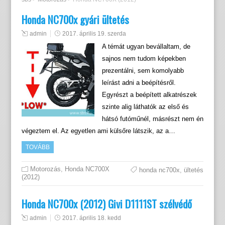
Honda NC700x gyári ültetés
admin
2017. április 19. szerda
A témát ugyan bevállaltam, de
sajnos nem tudom képekben
prezentálni, sem komolyabb
leírást adni a beépítésről.
Egyrészt a beépített alkatrészek
szinte alig láthatók az első és
hátsó futóműnél, másrészt nem én
végeztem el. Az egyetlen ami külsőre látszik, az a…
TOVÁBB
Motorozás
,
Honda NC700X
honda nc700x
,
ültetés
(2012)
Honda NC700x (2012) Givi D1111ST szélvédő
admin
2017. április 18. kedd