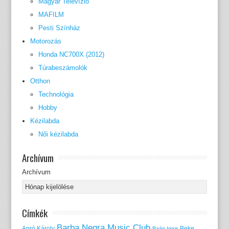
Magyar Televízió
MAFILM
Pesti Színház
Motorozás
Honda NC700X (2012)
Túrabeszámolók
Otthon
Technológia
Hobby
Kézilabda
Női kézilabda
Archívum
Archívum
Címkék
Barba Negra Music Club
Apró Károly
Beke
Baán Imre