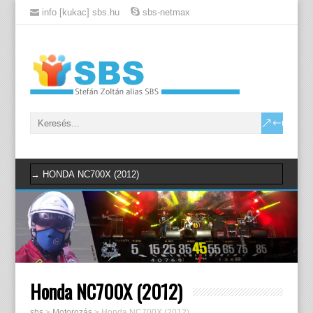
info [kukac] sbs.hu
sbs-netmax
Honda NC700X (2012)
sbs
>
Motorozás
>
Honda NC700X (2012)