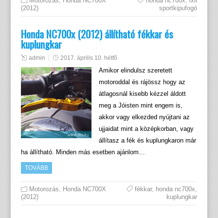
Motorozás
,
Honda NC700X
honda nc700x
,
ixil
(2012)
sportkipufogó
Honda NC700x (2012) állítható fékkar és
kuplungkar
admin
2017. április 10. hétfő
Amikor elindulsz szeretett
motoroddal és rájössz hogy az
átlagosnál kisebb kézzel áldott
meg a Jóisten mint engem is,
akkor vagy elkezded nyújtani az
ujjaidat mint a középkorban, vagy
állítasz a fék és kuplungkaron már
ha állítható. Minden más esetben ajánlom…
TOVÁBB
Motorozás
,
Honda NC700X
fékkar
,
honda nc700x
,
(2012)
kuplungkar