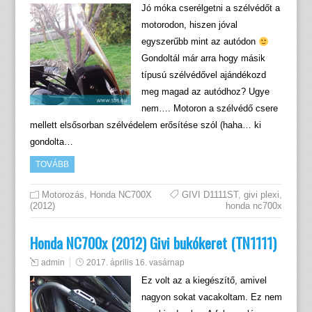
Jó móka cserélgetni a szélvédőt a
motorodon, hiszen jóval
egyszerűbb mint az autódon
Gondoltál már arra hogy másik
típusú szélvédővel ajándékozd
meg magad az autódhoz? Ugye
nem…. Motoron a szélvédő csere
mellett elsősorban szélvédelem erősítése szól (haha… ki
gondolta…
TOVÁBB
Motorozás
,
Honda NC700X
GIVI D1111ST
,
givi plexi
,
(2012)
honda nc700x
Honda NC700x (2012) Givi bukókeret (TN1111)
admin
2017. április 16. vasárnap
Ez volt az a kiegészítő, amivel
nagyon sokat vacakoltam. Ez nem