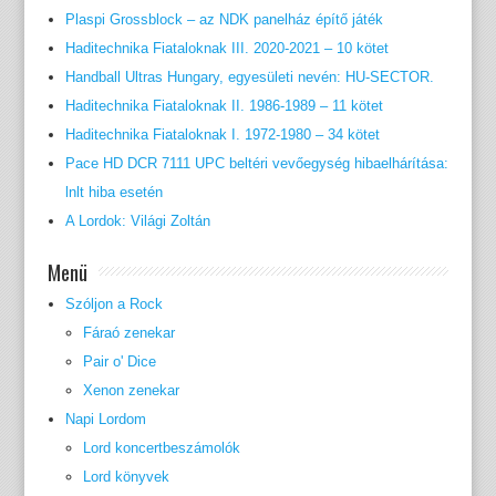
Plaspi Grossblock – az NDK panelház építő játék
Haditechnika Fiataloknak III. 2020-2021 – 10 kötet
Handball Ultras Hungary, egyesületi nevén: HU-SECTOR.
Haditechnika Fiataloknak II. 1986-1989 – 11 kötet
Haditechnika Fiataloknak I. 1972-1980 – 34 kötet
Pace HD DCR 7111 UPC beltéri vevőegység hibaelhárítása:
lnlt hiba esetén
A Lordok: Világi Zoltán
Menü
Szóljon a Rock
Fáraó zenekar
Pair o' Dice
Xenon zenekar
Napi Lordom
Lord koncertbeszámolók
Lord könyvek