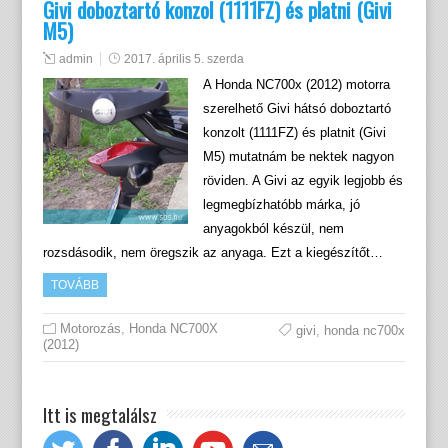
Givi doboztartó konzol (1111FZ) és platni (Givi
M5)
admin
2017. április 5. szerda
A Honda NC700x (2012) motorra
szerelhető Givi hátsó doboztartó
konzolt (1111FZ) és platnit (Givi
M5) mutatnám be nektek nagyon
röviden. A Givi az egyik legjobb és
legmegbízhatóbb márka, jó
anyagokból készül, nem
rozsdásodik, nem öregszik az anyaga. Ezt a kiegészítőt…
TOVÁBB
Motorozás
,
Honda NC700X
givi
,
honda nc700x
(2012)
Itt is megtalálsz