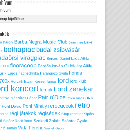
chívum
chívum
mkék
Barba Negra Music Club
ó Károly
Beke
Baán Imre
bolhapiac
budai zsibvásár
rk
udaörsi virágpiac
Erős Attila
Bércesi Dániel
flooracoop
Gidófalvy Attila
Fördős István
en klub
honda
urik Lajos
haditechnika
Harangozó Gyula
lord
700x
lord klub
Horváth István
Keszei Tamás
ord koncert
Lord zenekar
lordok
Pair o'Dice
piac
Mészáros Gábor
orozás
Paksi János
retro
rerocuccok
Pohl Mihály
Pohl Dávid
d
régi játékok
régiségek
ropiac
S'top zenekar
Sipőcz
Szokodi Zoltán
Szántai Gyula
nő
Sipőcz Rock Band
Vida Ferenc
ántó Tamás
Weinelt Gábor