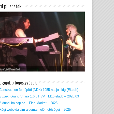
rd pillanatok
legújabb bejegyzések
Construction fémépítő (NDK) 1955-napjainkig (Eitech)
Suzuki Grand Vitara 1.6 JT VVT M16 eladó – 2026.03
A dubai bolhapiac – Flea Market – 2025
Régi weboldalaim aldomain elérhetőségei – 2025