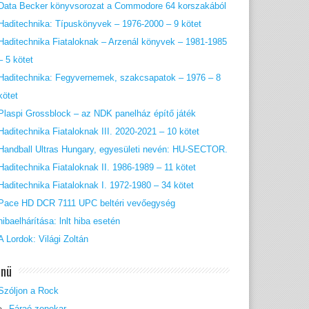
Data Becker könyvsorozat a Commodore 64 korszakából
Haditechnika: Típuskönyvek – 1976-2000 – 9 kötet
Haditechnika Fiataloknak – Arzenál könyvek – 1981-1985
– 5 kötet
Haditechnika: Fegyvernemek, szakcsapatok – 1976 – 8
kötet
Plaspi Grossblock – az NDK panelház építő játék
Haditechnika Fiataloknak III. 2020-2021 – 10 kötet
Handball Ultras Hungary, egyesületi nevén: HU-SECTOR.
Haditechnika Fiataloknak II. 1986-1989 – 11 kötet
Haditechnika Fiataloknak I. 1972-1980 – 34 kötet
Pace HD DCR 7111 UPC beltéri vevőegység
hibaelhárítása: lnlt hiba esetén
A Lordok: Világi Zoltán
nü
Szóljon a Rock
Fáraó zenekar