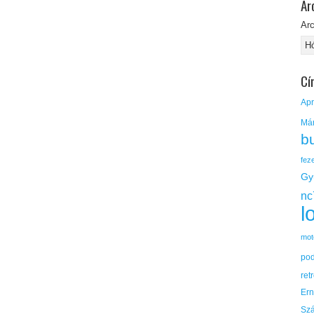
Ar
Ar
Cí
Apr
Má
b
fez
Gy
nc
l
mot
po
ret
Er
Sz