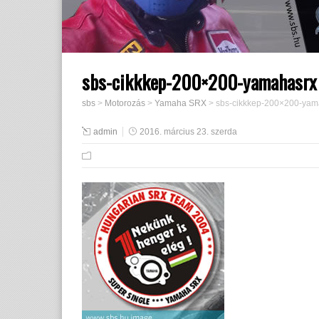
sbs-cikkkep-200×200-yamahasrx
sbs
>
Motorozás
>
Yamaha SRX
>
sbs-cikkkep-200×200-yam
admin
2016. március 23. szerda