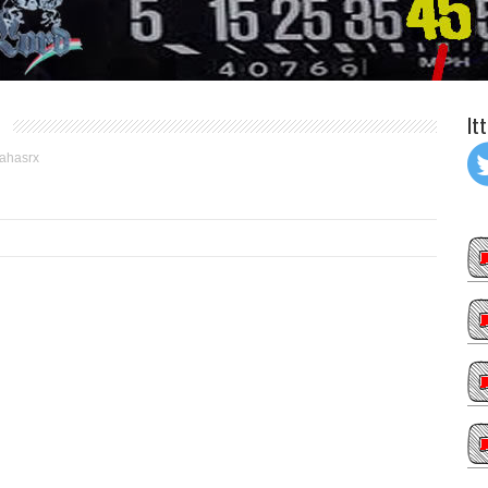
It
ahasrx