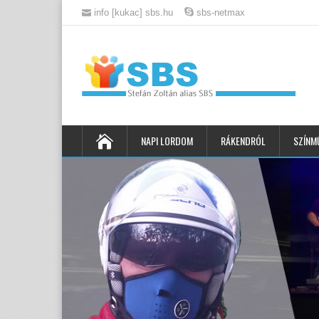
info [kukac] sbs.hu
sbs-netmax
NAPI LORDOM
RÁKENDRÓL
SZÍNM