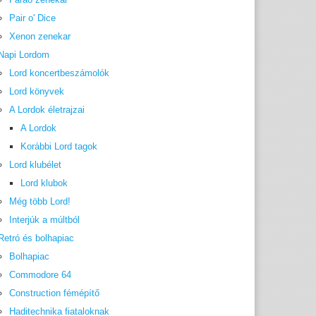
Pair o' Dice
Xenon zenekar
Napi Lordom
Lord koncertbeszámolók
Lord könyvek
A Lordok életrajzai
A Lordok
Korábbi Lord tagok
Lord klubélet
Lord klubok
Még több Lord!
Interjúk a múltból
Retró és bolhapiac
Bolhapiac
Commodore 64
Construction fémépítő
Haditechnika fiataloknak