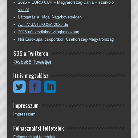
2026 – EURO CUP – Magyarország-Dánia + szurkolói
videó!
Látogatás a Hágai Nagykövetségen
Az ÉV JÁTÉKOSA-2025 díj
2025 női kézilabda-világbajnokság
Női Eurokupa, csoportkör: Csehország-Magyarország
SBS a Twitteren
@sbs68 Tweetjei
Itt is megtalálsz
Impresszum
Impresszum
Felhasználási feltételek
Felhasználási feltételek