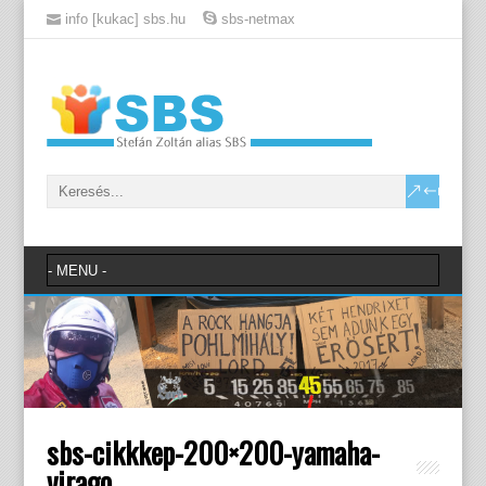
info [kukac] sbs.hu
sbs-netmax
sbs-cikkkep-200×200-yamaha-
virago