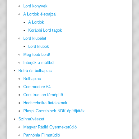
Lord könyvek
A Lordok életrajzai
A Lordok
Korábbi Lord tagok
Lord klubélet
Lord klubok
Még több Lord!
Interjúk a múltból
Retró és bolhapiac
Bolhapiac
Commodore 64
Construction fémépítő
Haditechnika fiataloknak
Plaspi Grossblock NDK építőjáték
Színművészet
Magyar Rádió Gyermekstúdió
Pannónia Filmstúdió