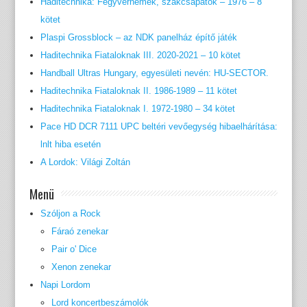
Haditechnika: Fegyvernemek, szakcsapatok – 1976 – 8
kötet
Plaspi Grossblock – az NDK panelház építő játék
Haditechnika Fiataloknak III. 2020-2021 – 10 kötet
Handball Ultras Hungary, egyesületi nevén: HU-SECTOR.
Haditechnika Fiataloknak II. 1986-1989 – 11 kötet
Haditechnika Fiataloknak I. 1972-1980 – 34 kötet
Pace HD DCR 7111 UPC beltéri vevőegység hibaelhárítása:
lnlt hiba esetén
A Lordok: Világi Zoltán
Menü
Szóljon a Rock
Fáraó zenekar
Pair o' Dice
Xenon zenekar
Napi Lordom
Lord koncertbeszámolók