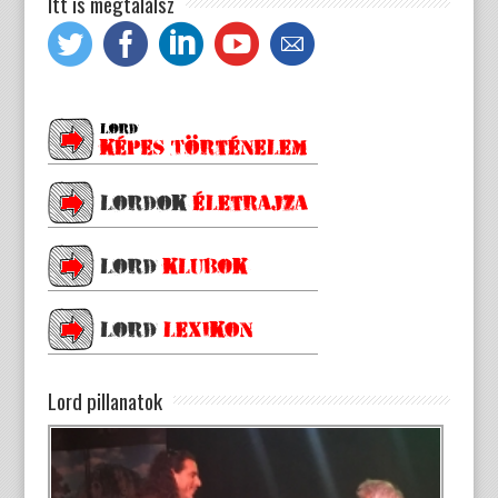
Itt is megtalálsz
Lord pillanatok