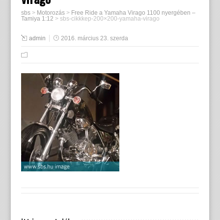
sbs
>
Motorozás
>
Free Ride a Yamaha Virago 1100 nyergében –
Tamiya 1:12
>
sbs-cikkkep-200×200-yamaha-virago
admin
2016. március 23. szerda