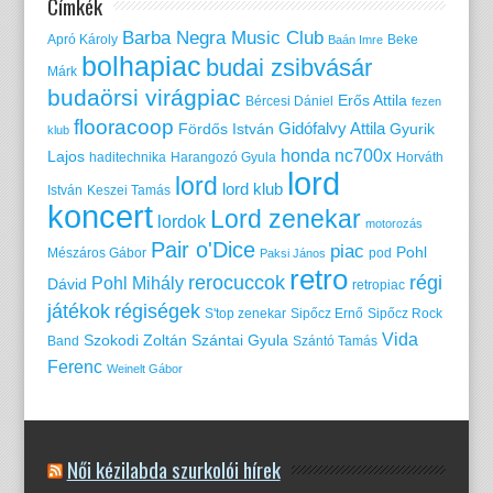
Címkék
Barba Negra Music Club
Apró Károly
Beke
Baán Imre
bolhapiac
budai zsibvásár
Márk
budaörsi virágpiac
Erős Attila
Bércesi Dániel
fezen
flooracoop
Gidófalvy Attila
Fördős István
Gyurik
klub
honda nc700x
Lajos
haditechnika
Harangozó Gyula
Horváth
lord
lord
lord klub
István
Keszei Tamás
koncert
Lord zenekar
lordok
motorozás
Pair o'Dice
piac
Pohl
Mészáros Gábor
pod
Paksi János
retro
rerocuccok
régi
Pohl Mihály
Dávid
retropiac
játékok
régiségek
S'top zenekar
Sipőcz Ernő
Sipőcz Rock
Vida
Szokodi Zoltán
Szántai Gyula
Band
Szántó Tamás
Ferenc
Weinelt Gábor
Női kézilabda szurkolói hírek