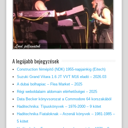
A legújabb bejegyzések
Construction fémépítő (NDK) 1955-napjainkig (Eitech)
Suzuki Grand Vitara 1.6 JT VVT M16 eladó – 2026.03
A dubai bolhapiac – Flea Market – 2025
Régi weboldalaim aldomain elérhetőségei – 2025
Data Becker könyvsorozat a Commodore 64 korszakából
Haditechnika: Típuskönyvek – 1976-2000 – 9 kötet
Haditechnika Fiataloknak – Arzenál könyvek – 1981-1985 –
5 kötet