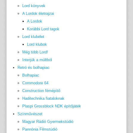
Lord könyvek
A Lordok életrajzai
A Lordok
Korábbi Lord tagok
Lord klubélet
Lord klubok
Még több Lord!
Interjúk a múltból
Retró és bolhapiac
Bolhapiac
Commodore 64
Construction fémépítő
Haditechnika fiataloknak
Plaspi Grossblock NDK építőjáték
Színművészet
Magyar Rádió Gyermekstúdió
Pannónia Filmstúdió