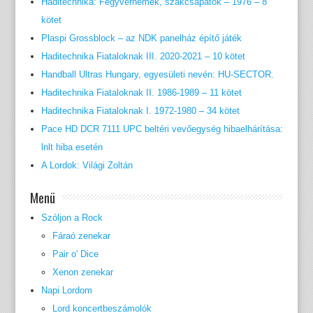
Haditechnika: Fegyvernemek, szakcsapatok – 1976 – 8
kötet
Plaspi Grossblock – az NDK panelház építő játék
Haditechnika Fiataloknak III. 2020-2021 – 10 kötet
Handball Ultras Hungary, egyesületi nevén: HU-SECTOR.
Haditechnika Fiataloknak II. 1986-1989 – 11 kötet
Haditechnika Fiataloknak I. 1972-1980 – 34 kötet
Pace HD DCR 7111 UPC beltéri vevőegység hibaelhárítása:
lnlt hiba esetén
A Lordok: Világi Zoltán
Menü
Szóljon a Rock
Fáraó zenekar
Pair o' Dice
Xenon zenekar
Napi Lordom
Lord koncertbeszámolók