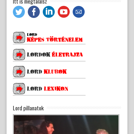
Itt is megtalálsz
Lord pillanatok