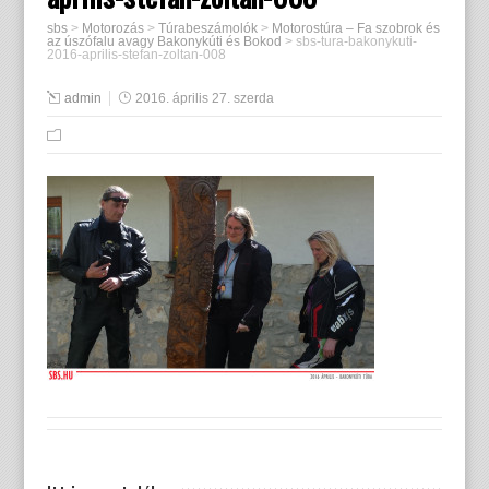
sbs
>
Motorozás
>
Túrabeszámolók
>
Motorostúra – Fa szobrok és
az úszófalu avagy Bakonykúti és Bokod
>
sbs-tura-bakonykuti-
2016-aprilis-stefan-zoltan-008
admin
2016. április 27. szerda