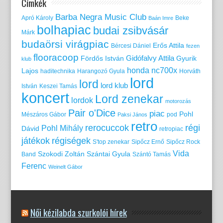
Címkék
Barba Negra Music Club
Apró Károly
Beke
Baán Imre
bolhapiac
budai zsibvásár
Márk
budaörsi virágpiac
Erős Attila
Bércesi Dániel
fezen
flooracoop
Gidófalvy Attila
Fördős István
Gyurik
klub
honda nc700x
Lajos
haditechnika
Harangozó Gyula
Horváth
lord
lord
lord klub
István
Keszei Tamás
koncert
Lord zenekar
lordok
motorozás
Pair o'Dice
piac
Pohl
Mészáros Gábor
pod
Paksi János
retro
rerocuccok
régi
Pohl Mihály
Dávid
retropiac
játékok
régiségek
S'top zenekar
Sipőcz Ernő
Sipőcz Rock
Vida
Szokodi Zoltán
Szántai Gyula
Band
Szántó Tamás
Ferenc
Weinelt Gábor
Női kézilabda szurkolói hírek