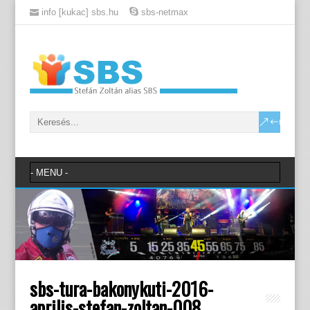
info [kukac] sbs.hu
sbs-netmax
sbs-tura-bakonykuti-2016-
aprilis-stefan-zoltan-008