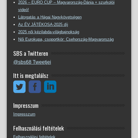
2026 – EURO CUP – Magyarország-Dánia + szurkolói
videó!
Látogatás a Hágai Nagykövetségen
Az ÉV JÁTÉKOSA-2025 díj
2025 női kézilabda-világbajnokság
Női Eurokupa, csoportkör: Csehország-Magyarország
SBS a Twitteren
@sbs68 Tweetjei
Itt is megtalálsz
Impresszum
Impresszum
Felhasználási feltételek
Felhasználási feltételek