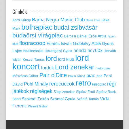
Címkék
Barba Negra Music Club
Apró Károly
Beke
Baán Imre
bolhapiac
budai zsibvásár
Márk
budaörsi virágpiac
Erős Attila
Bércesi Dániel
fezen
flooracoop
Gidófalvy Attila
Fördős István
Gyurik
klub
honda nc700x
Lajos
haditechnika
Harangozó Gyula
Horváth
lord
lord
lord klub
István
Keszei Tamás
koncert
Lord zenekar
lordok
motorozás
Pair o'Dice
piac
Pohl
Mészáros Gábor
pod
Paksi János
retro
rerocuccok
régi
Pohl Mihály
Dávid
retropiac
játékok
régiségek
S'top zenekar
Sipőcz Ernő
Sipőcz Rock
Vida
Szokodi Zoltán
Szántai Gyula
Band
Szántó Tamás
Ferenc
Weinelt Gábor