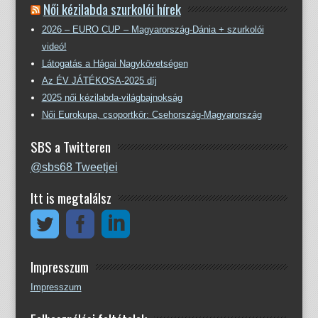
Női kézilabda szurkolói hírek
2026 – EURO CUP – Magyarország-Dánia + szurkolói
videó!
Látogatás a Hágai Nagykövetségen
Az ÉV JÁTÉKOSA-2025 díj
2025 női kézilabda-világbajnokság
Női Eurokupa, csoportkör: Csehország-Magyarország
SBS a Twitteren
@sbs68 Tweetjei
Itt is megtalálsz
Impresszum
Impresszum