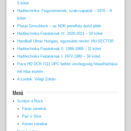
5 kötet
Haditechnika: Fegyvernemek, szakcsapatok – 1976 – 8
kötet
Plaspi Grossblock – az NDK panelház építő játék
Haditechnika Fiataloknak III. 2020-2021 – 10 kötet
Handball Ultras Hungary, egyesületi nevén: HU-SECTOR.
Haditechnika Fiataloknak II. 1986-1989 – 11 kötet
Haditechnika Fiataloknak I. 1972-1980 – 34 kötet
Pace HD DCR 7111 UPC beltéri vevőegység hibaelhárítása:
lnlt hiba esetén
A Lordok: Világi Zoltán
Menü
Szóljon a Rock
Fáraó zenekar
Pair o' Dice
Xenon zenekar