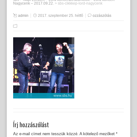
Nagycenk – 2017.09.22.
>
sbs-cikkkep-lord-nagycenk
admin
2017. szeptember 25. hétfő
ozzászólás
Írj hozzászólást
Az e-mail címet nem tesszük közzé.
A kötelező mezőket
*