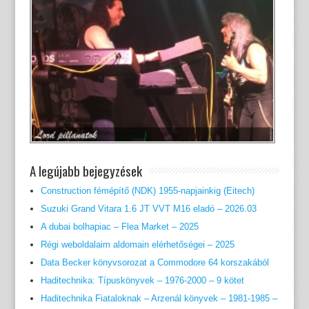
A legújabb bejegyzések
Construction fémépítő (NDK) 1955-napjainkig (Eitech)
Suzuki Grand Vitara 1.6 JT VVT M16 eladó – 2026.03
A dubai bolhapiac – Flea Market – 2025
Régi weboldalaim aldomain elérhetőségei – 2025
Data Becker könyvsorozat a Commodore 64 korszakából
Haditechnika: Típuskönyvek – 1976-2000 – 9 kötet
Haditechnika Fiataloknak – Arzenál könyvek – 1981-1985 –