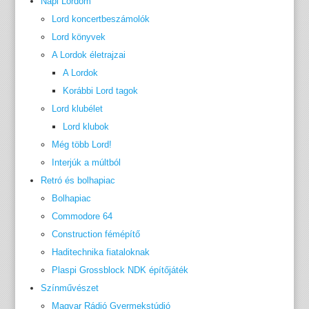
Napi Lordom
Lord koncertbeszámolók
Lord könyvek
A Lordok életrajzai
A Lordok
Korábbi Lord tagok
Lord klubélet
Lord klubok
Még több Lord!
Interjúk a múltból
Retró és bolhapiac
Bolhapiac
Commodore 64
Construction fémépítő
Haditechnika fiataloknak
Plaspi Grossblock NDK építőjáték
Színművészet
Magyar Rádió Gyermekstúdió