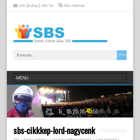
info [kukac] sbs.hu
sbs-netmax
sbs-cikkkep-lord-nagycenk
sbs
>
Napi Lordom
>
Lord koncertbeszámolók
>
Lord koncert –