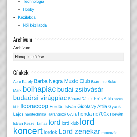
Technológia
Hobby
Kézilabda
Női kézilabda
Archívum
Archívum
Címkék
Barba Negra Music Club
Apró Károly
Beke
Baán Imre
bolhapiac
budai zsibvásár
Márk
budaörsi virágpiac
Erős Attila
Bércesi Dániel
fezen
flooracoop
Gidófalvy Attila
Fördős István
Gyurik
klub
honda nc700x
Lajos
haditechnika
Harangozó Gyula
Horváth
lord
lord
lord klub
István
Keszei Tamás
koncert
Lord zenekar
lordok
motorozás