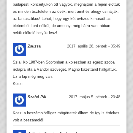
budapesti koncertjükön ott vagyok, meghajtom a fejem előttük
és minden tiszteletem az övék, mert amit és ahogy csinálják,
az fantasztikus! Lehet, hogy egy-két évtized kimaradt az
életemből Lord nélkül, de amennyi még hátra van, abban
nekik előkelő helyük lesz!
Zsuzsa
2017. április 28. péntek - 05:49
Szia! Kb 1987-ben Sopronban a koleszban az egész szoba
írólapra írta a Vándor szövegét. Magnó kazettáról hallgattuk.
Ez a lap még meg van.
Köszi
Szabó Pál
2017. május 5. péntek - 20:48
Köszi a beszámolót!!igaz mögöttetek álltam de így is érdekes
volt a beszámoló!!