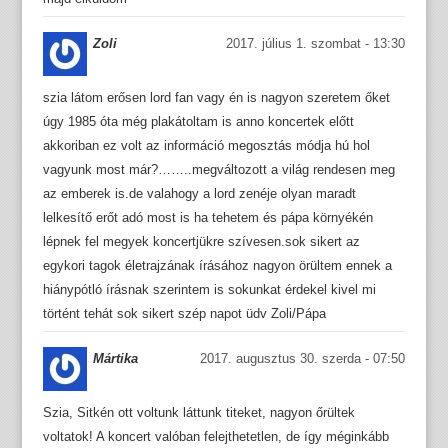
Zoli
2017. július 1. szombat - 13:30
szia látom erősen lord fan vagy én is nagyon szeretem őket
úgy 1985 óta még plakátoltam is anno koncertek előtt
akkoriban ez volt az információ megosztás módja hú hol
vagyunk most már?……..megváltozott a világ rendesen meg
az emberek is.de valahogy a lord zenéje olyan maradt
lelkesítő erőt adó most is ha tehetem és pápa környékén
lépnek fel megyek koncertjükre szívesen.sok sikert az
egykori tagok életrajzának írásához nagyon örültem ennek a
hiánypótló írásnak szerintem is sokunkat érdekel kivel mi
történt tehát sok sikert szép napot üdv Zoli/Pápa
Mártika
2017. augusztus 30. szerda - 07:50
Szia, Sitkén ott voltunk láttunk titeket, nagyon őrültek
voltatok! A koncert valóban felejthetetlen, de így méginkább