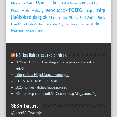
Pair o'Dice
piac
Pohl
Mészáros Gábor
pod
Paksi János
retro
rerocuccok
régi
Pohl Mihály
Dávid
retropiac
játékok
régiségek
S'top zenekar
Sipőcz Ernő
Sipőcz Rock
Vida
Szokodi Zoltán
Szántai Gyula
Band
Szántó Tamás
Ferenc
Weinelt Gábor
Női kézilabda szurkolói hírek
2026 – EURO CUP – Magyarország-Dánia + szurkolói
videó!
Látogatás a Hágai Nagykövetségen
Az ÉV JÁTÉKOSA-2025 díj
2025 női kézilabda-világbajnokság
Női Eurokupa, csoportkör: Csehország-Magyarország
SBS a Twitteren
@sbs68 Tweetjei