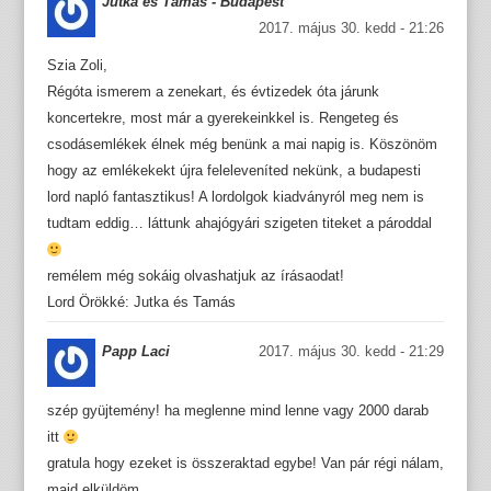
Jutka és Tamás - Budapest
2017. május 30. kedd - 21:26
Szia Zoli,
Régóta ismerem a zenekart, és évtizedek óta járunk
koncertekre, most már a gyerekeinkkel is. Rengeteg és
csodásemlékek élnek még benünk a mai napig is. Köszönöm
hogy az emlékekekt újra feleleveníted nekünk, a budapesti
lord napló fantasztikus! A lordolgok kiadványról meg nem is
tudtam eddig… láttunk ahajógyári szigeten titeket a pároddal
remélem még sokáig olvashatjuk az írásaodat!
Lord Örökké: Jutka és Tamás
Papp Laci
2017. május 30. kedd - 21:29
szép gyüjtemény! ha meglenne mind lenne vagy 2000 darab
itt
gratula hogy ezeket is összeraktad egybe! Van pár régi nálam,
majd elküldöm