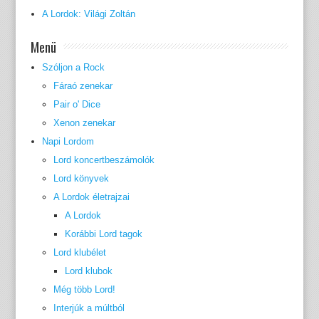
A Lordok: Világi Zoltán
Menü
Szóljon a Rock
Fáraó zenekar
Pair o' Dice
Xenon zenekar
Napi Lordom
Lord koncertbeszámolók
Lord könyvek
A Lordok életrajzai
A Lordok
Korábbi Lord tagok
Lord klubélet
Lord klubok
Még több Lord!
Interjúk a múltból