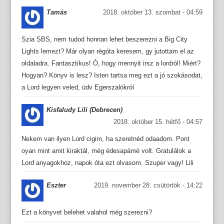
Tamás
2018. október 13. szombat - 04:59
Szia SBS, nem tudod honnan lehet beszerezni a Big City
Lights lemezt? Már olyan régóta keresem, gy jutottam el az
oldaladra. Fantasztikus! Ó, hogy mennyit irsz a lordról! Miért?
Hogyan? Könyv is lesz? Isten tartsa meg ezt a jó szokásodat,
a Lord legyen veled, üdv Egerszalókról
Kisfaludy Lili (Debrecen)
2018. október 15. hétfő - 04:57
Nekem van ilyen Lord cigim, ha szeretnéd odaadom. Pont
oyan mint amit kiraktál, még édesapámé volt. Gratulálok a
Lord anyagokhoz, napok óta ezt olvasom. Szuper vagy! Lili
Eszter
2019. november 28. csütörtök - 14:22
Ezt a könyvet belehet valahol még szerezni?