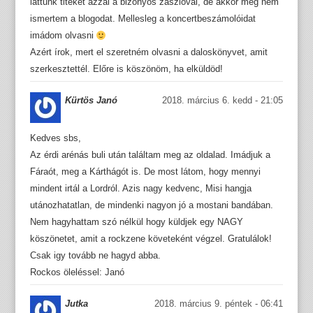
láttunk titeket azzal a bizonyos zászlóval, de akkor még nem
ismertem a blogodat. Mellesleg a koncertbeszámolóidat
imádom olvasni
Azért írok, mert el szeretném olvasni a daloskönyvet, amit
szerkesztettél. Előre is köszönöm, ha elküldöd!
Kürtös Janó
2018. március 6. kedd - 21:05
Kedves sbs,
Az érdi arénás buli után találtam meg az oldalad. Imádjuk a
Fáraót, meg a Kárthágót is. De most látom, hogy mennyi
mindent irtál a Lordról. Azis nagy kedvenc, Misi hangja
utánozhatatlan, de mindenki nagyon jó a mostani bandában.
Nem hagyhattam szó nélkül hogy küldjek egy NAGY
köszönetet, amit a rockzene követeként végzel. Gratulálok!
Csak igy tovább ne hagyd abba.
Rockos öleléssel: Janó
Jutka
2018. március 9. péntek - 06:41