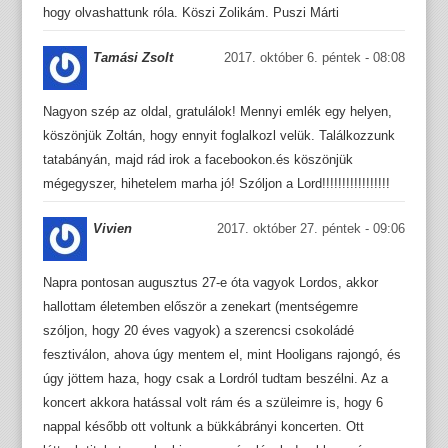
hogy olvashattunk róla. Köszi Zolikám. Puszi Márti
Tamási Zsolt
2017. október 6. péntek - 08:08
Nagyon szép az oldal, gratulálok! Mennyi emlék egy helyen,
köszönjük Zoltán, hogy ennyit foglalkozl velük. Találkozzunk
tatabányán, majd rád irok a facebookon.és köszönjük
mégegyszer, hihetelem marha jó! Szóljon a Lord!!!!!!!!!!!!!!!!!
Vivien
2017. október 27. péntek - 09:06
Napra pontosan augusztus 27-e óta vagyok Lordos, akkor
hallottam életemben először a zenekart (mentségemre
szóljon, hogy 20 éves vagyok) a szerencsi csokoládé
fesztiválon, ahova úgy mentem el, mint Hooligans rajongó, és
úgy jöttem haza, hogy csak a Lordról tudtam beszélni. Az a
koncert akkora hatással volt rám és a szüleimre is, hogy 6
nappal később ott voltunk a bükkábrányi koncerten. Ott