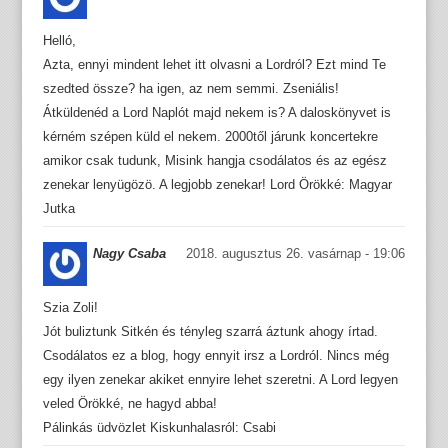
Helló,
Azta, ennyi mindent lehet itt olvasni a Lordról? Ezt mind Te
szedted össze? ha igen, az nem semmi. Zseniális!
Átküldenéd a Lord Naplót majd nekem is? A daloskönyvet is
kérném szépen küld el nekem. 2000től járunk koncertekre
amikor csak tudunk, Misink hangja csodálatos és az egész
zenekar lenyügözö. A legjobb zenekar! Lord Örökké: Magyar
Jutka
Nagy Csaba
2018. augusztus 26. vasárnap - 19:06
Szia Zoli!
Jót buliztunk Sitkén és tényleg szarrá áztunk ahogy írtad.
Csodálatos ez a blog, hogy ennyit irsz a Lordról. Nincs még
egy ilyen zenekar akiket ennyire lehet szeretni. A Lord legyen
veled Örökké, ne hagyd abba!
Pálinkás üdvözlet Kiskunhalasról: Csabi