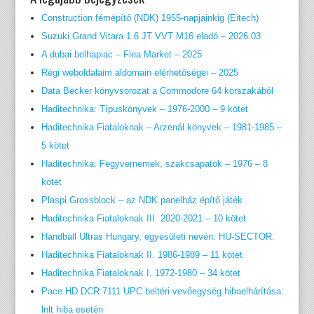
Construction fémépítő (NDK) 1955-napjainkig (Eitech)
Suzuki Grand Vitara 1.6 JT VVT M16 eladó – 2026.03
A dubai bolhapiac – Flea Market – 2025
Régi weboldalaim aldomain elérhetőségei – 2025
Data Becker könyvsorozat a Commodore 64 korszakából
Haditechnika: Típuskönyvek – 1976-2000 – 9 kötet
Haditechnika Fiataloknak – Arzenál könyvek – 1981-1985 –
5 kötet
Haditechnika: Fegyvernemek, szakcsapatok – 1976 – 8
kötet
Plaspi Grossblock – az NDK panelház építő játék
Haditechnika Fiataloknak III. 2020-2021 – 10 kötet
Handball Ultras Hungary, egyesületi nevén: HU-SECTOR.
Haditechnika Fiataloknak II. 1986-1989 – 11 kötet
Haditechnika Fiataloknak I. 1972-1980 – 34 kötet
Pace HD DCR 7111 UPC beltéri vevőegység hibaelhárítása:
lnlt hiba esetén