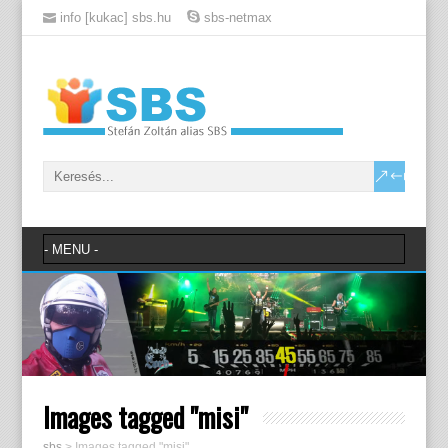
info [kukac] sbs.hu
sbs-netmax
Images tagged "misi"
sbs
>
Images tagged "misi"