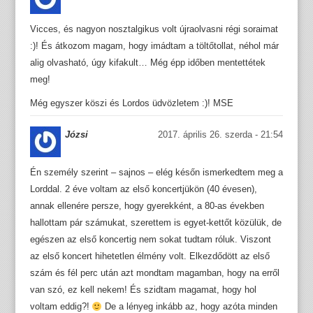
Vicces, és nagyon nosztalgikus volt újraolvasni régi soraimat
:)! És átkozom magam, hogy imádtam a töltőtollat, néhol már
alig olvasható, úgy kifakult… Még épp időben mentettétek
meg!
Még egyszer köszi és Lordos üdvözletem :)! MSE
Józsi
2017. április 26. szerda - 21:54
Én személy szerint – sajnos – elég későn ismerkedtem meg a
Lorddal. 2 éve voltam az első koncertjükön (40 évesen),
annak ellenére persze, hogy gyerekként, a 80-as években
hallottam pár számukat, szerettem is egyet-kettőt közülük, de
egészen az első koncertig nem sokat tudtam róluk. Viszont
az első koncert hihetetlen élmény volt. Elkezdődött az első
szám és fél perc után azt mondtam magamban, hogy na erről
van szó, ez kell nekem! És szidtam magamat, hogy hol
voltam eddig?!
De a lényeg inkább az, hogy azóta minden