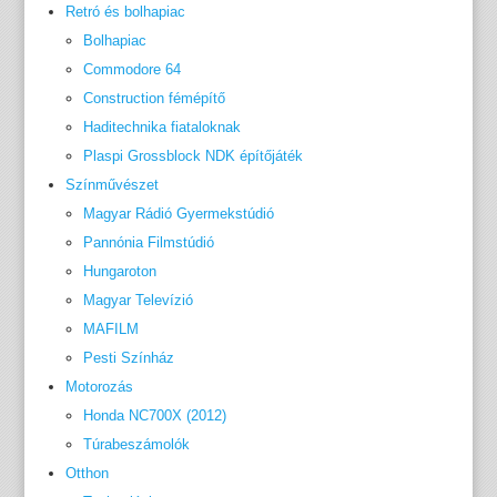
Retró és bolhapiac
Bolhapiac
Commodore 64
Construction fémépítő
Haditechnika fiataloknak
Plaspi Grossblock NDK építőjáték
Színművészet
Magyar Rádió Gyermekstúdió
Pannónia Filmstúdió
Hungaroton
Magyar Televízió
MAFILM
Pesti Színház
Motorozás
Honda NC700X (2012)
Túrabeszámolók
Otthon