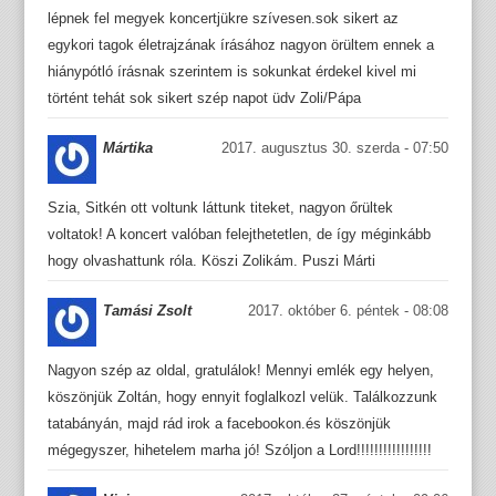
lépnek fel megyek koncertjükre szívesen.sok sikert az
egykori tagok életrajzának írásához nagyon örültem ennek a
hiánypótló írásnak szerintem is sokunkat érdekel kivel mi
történt tehát sok sikert szép napot üdv Zoli/Pápa
Mártika
2017. augusztus 30. szerda - 07:50
Szia, Sitkén ott voltunk láttunk titeket, nagyon őrültek
voltatok! A koncert valóban felejthetetlen, de így méginkább
hogy olvashattunk róla. Köszi Zolikám. Puszi Márti
Tamási Zsolt
2017. október 6. péntek - 08:08
Nagyon szép az oldal, gratulálok! Mennyi emlék egy helyen,
köszönjük Zoltán, hogy ennyit foglalkozl velük. Találkozzunk
tatabányán, majd rád irok a facebookon.és köszönjük
mégegyszer, hihetelem marha jó! Szóljon a Lord!!!!!!!!!!!!!!!!!