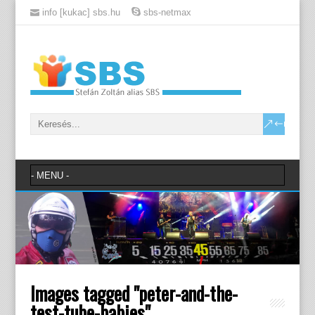
info [kukac] sbs.hu
sbs-netmax
Images tagged "peter-and-the-
test-tube-babies"