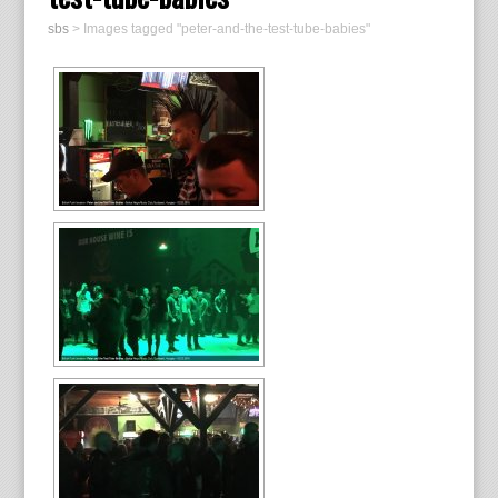
sbs
>
Images tagged "peter-and-the-test-tube-babies"