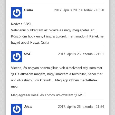
Csilla
2017. április 20. csütörtök - 16:20
Kedves SBS!
Véletlenül bukkantam az oldalra és nagy meglepetés ért!
Köszönöm hogy ennyit írsz a Lordról, mert imádom! Kérlek ne
hagyd abba! Puszi: Csilla
MSE
2017. április 26. szerda - 21:51
Vicces, és nagyon nosztalgikus volt újraolvasni régi soraimat
:)! És átkozom magam, hogy imádtam a töltőtollat, néhol már
alig olvasható, úgy kifakult… Még épp időben mentettétek
meg!
Még egyszer köszi és Lordos üdvözletem :)! MSE
Józsi
2017. április 26. szerda - 21:54