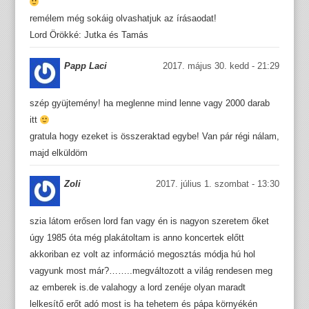
remélem még sokáig olvashatjuk az írásaodat!
Lord Örökké: Jutka és Tamás
Papp Laci
2017. május 30. kedd - 21:29
szép gyüjtemény! ha meglenne mind lenne vagy 2000 darab
itt
gratula hogy ezeket is összeraktad egybe! Van pár régi nálam,
majd elküldöm
Zoli
2017. július 1. szombat - 13:30
szia látom erősen lord fan vagy én is nagyon szeretem őket
úgy 1985 óta még plakátoltam is anno koncertek előtt
akkoriban ez volt az információ megosztás módja hú hol
vagyunk most már?……..megváltozott a világ rendesen meg
az emberek is.de valahogy a lord zenéje olyan maradt
lelkesítő erőt adó most is ha tehetem és pápa környékén