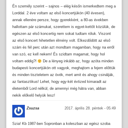
Én személy szerint – sajnos – elég későn ismerkedtem meg a
Lorddal. 2 éve voltam az első koncertjükön (40 évesen),
annak ellenére persze, hogy gyerekként, a 80-as években
hallottam pár számukat, szerettem is egyet-kettőt közülük, de
egészen az első koncertig nem sokat tudtam róluk. Viszont
az első koncert hihetetlen élmény volt. Elkezdődött az első
szám és fél perc után azt mondtam magamban, hogy na erről
van szó, ez kell nekem! És szidtam magamat, hogy hol
voltam eddig?!
De a lényeg inkább az, hogy azóta minden
budapesti koncertjükön ott vagyok, meghajtom a fejem előttük
és minden tiszteletem az övék, mert amit és ahogy csinálják,
az fantasztikus! Lehet, hogy egy-két évtized kimaradt az
életemből Lord nélkül, de amennyi még hátra van, abban
nekik előkelő helyük lesz!
Zsuzsa
2017. április 28. péntek - 05:49
Szia! Kb 1987-ben Sopronban a koleszban az egész szoba