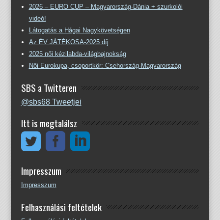
2026 – EURO CUP – Magyarország-Dánia + szurkolói
videó!
Látogatás a Hágai Nagykövetségen
Az ÉV JÁTÉKOSA-2025 díj
2025 női kézilabda-világbajnokság
Női Eurokupa, csoportkör: Csehország-Magyarország
SBS a Twitteren
@sbs68 Tweetjei
Itt is megtalálsz
Impresszum
Impresszum
Felhasználási feltételek