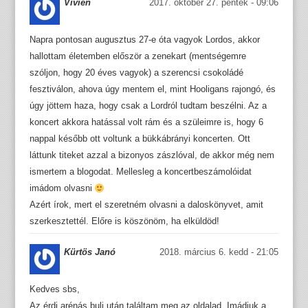
Vivien
2017. október 27. péntek - 09:06
Napra pontosan augusztus 27-e óta vagyok Lordos, akkor
hallottam életemben először a zenekart (mentségemre
szóljon, hogy 20 éves vagyok) a szerencsi csokoládé
fesztiválon, ahova úgy mentem el, mint Hooligans rajongó, és
úgy jöttem haza, hogy csak a Lordról tudtam beszélni. Az a
koncert akkora hatással volt rám és a szüleimre is, hogy 6
nappal később ott voltunk a bükkábrányi koncerten. Ott
láttunk titeket azzal a bizonyos zászlóval, de akkor még nem
ismertem a blogodat. Mellesleg a koncertbeszámolóidat
imádom olvasni
Azért írok, mert el szeretném olvasni a daloskönyvet, amit
szerkesztettél. Előre is köszönöm, ha elküldöd!
Kürtös Janó
2018. március 6. kedd - 21:05
Kedves sbs,
Az érdi arénás buli után találtam meg az oldalad. Imádjuk a