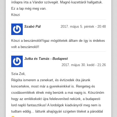
írólapra írta a Vándor szövegét. Magnó kazettáról hallgattuk.
Ez a lap még meg van.
Köszi
Szabó Pál
2017. május 5. péntek - 20:48
Köszi a beszámolót!!igaz mögöttetek álltam de így is érdekes
volt a beszámoló!!
Jutka és Tamás - Budapest
2017. május 30. kedd - 21:26
Szia Zoli,
Régóta ismerem a zenekart, és évtizedek óta járunk
koncertekre, most már a gyerekeinkkel is. Rengeteg és
csodásemlékek élnek még benünk a mai napig is. Köszönöm
hogy az emlékekekt újra feleleveníted nekünk, a budapesti
lord napló fantasztikus! A lordolgok kiadványról meg nem is
tudtam eddig… láttunk ahajógyári szigeten titeket a pároddal