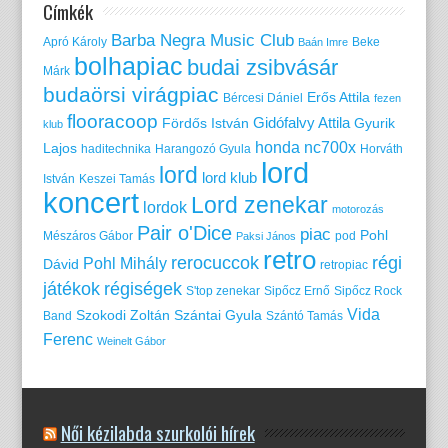
Címkék
Barba Negra Music Club
Apró Károly
Beke
Baán Imre
bolhapiac
budai zsibvásár
Márk
budaörsi virágpiac
Erős Attila
Bércesi Dániel
fezen
flooracoop
Gidófalvy Attila
Fördős István
Gyurik
klub
honda nc700x
Lajos
haditechnika
Harangozó Gyula
Horváth
lord
lord
lord klub
István
Keszei Tamás
koncert
Lord zenekar
lordok
motorozás
Pair o'Dice
piac
Pohl
Mészáros Gábor
pod
Paksi János
retro
rerocuccok
régi
Pohl Mihály
Dávid
retropiac
játékok
régiségek
S'top zenekar
Sipőcz Ernő
Sipőcz Rock
Vida
Szokodi Zoltán
Szántai Gyula
Band
Szántó Tamás
Ferenc
Weinelt Gábor
Női kézilabda szurkolói hírek