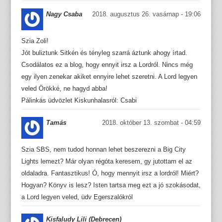
Nagy Csaba
2018. augusztus 26. vasárnap - 19:06
Szia Zoli!
Jót buliztunk Sitkén és tényleg szarrá áztunk ahogy írtad.
Csodálatos ez a blog, hogy ennyit irsz a Lordról. Nincs még
egy ilyen zenekar akiket ennyire lehet szeretni. A Lord legyen
veled Örökké, ne hagyd abba!
Pálinkás üdvözlet Kiskunhalasról: Csabi
Tamás
2018. október 13. szombat - 04:59
Szia SBS, nem tudod honnan lehet beszerezni a Big City
Lights lemezt? Már olyan régóta keresem, gy jutottam el az
oldaladra. Fantasztikus! Ó, hogy mennyit irsz a lordról! Miért?
Hogyan? Könyv is lesz? Isten tartsa meg ezt a jó szokásodat,
a Lord legyen veled, üdv Egerszalókról
Kisfaludy Lili (Debrecen)