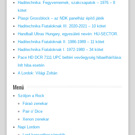
Haditechnika: Fegyvernemek, szakcsapatok – 1976 – 8
kötet
Plaspi Grossblock – az NDK panelház építő játék
Haditechnika Fiataloknak III. 2020-2021 – 10 kötet
Handball Ultras Hungary, egyesületi nevén: HU-SECTOR.
Haditechnika Fiataloknak II. 1986-1989 – 11 kötet
Haditechnika Fiataloknak I. 1972-1980 – 34 kötet
Pace HD DCR 7111 UPC beltéri vevőegység hibaelhárítása:
lnlt hiba esetén
A Lordok: Világi Zoltán
Menü
Szóljon a Rock
Fáraó zenekar
Pair o' Dice
Xenon zenekar
Napi Lordom
Lord koncertbeszámolók