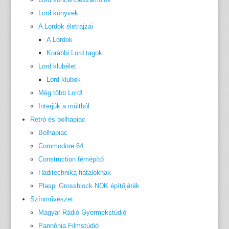
Lord könyvek
A Lordok életrajzai
A Lordok
Korábbi Lord tagok
Lord klubélet
Lord klubok
Még több Lord!
Interjúk a múltból
Retró és bolhapiac
Bolhapiac
Commodore 64
Construction fémépítő
Haditechnika fiataloknak
Plaspi Grossblock NDK építőjáték
Színművészet
Magyar Rádió Gyermekstúdió
Pannónia Filmstúdió