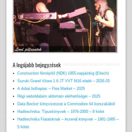
A legújabb bejegyzések
Construction fémépítő (NDK) 1955-napjainkig (Eitech)
Suzuki Grand Vitara 1.6 JT VVT M16 eladó – 2026.03
A dubai bolhapiac – Flea Market – 2025
Régi weboldalaim aldomain elérhetőségei – 2025
Data Becker könyvsorozat a Commodore 64 korszakából
Haditechnika: Típuskönyvek – 1976-2000 – 9 kötet
Haditechnika Fiataloknak – Arzenál könyvek – 1981-1985 –
5 kötet