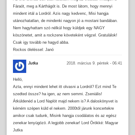
Fáraót, meg a Kárthágót is. De most látom, hogy mennyi
mindent irtál a Lordról. Azis nagy kedvenc, Misi hangja
utánozhatatlan, de mindenki nagyon jó a mostani bandában.
Nem hagyhattam szó nélkül hogy küldjek egy NAGY
köszönetet, amit a rockzene követeként végzel. Gratulálok!
Csak igy tovább ne hagyd abba.
Rockos öleléssel: Janó
Jutka
2018. március 9. péntek - 06:41
Helló,
Azta, ennyi mindent lehet itt olvasni a Lordról? Ezt mind Te
szedted össze? ha igen, az nem semmi. Zseniális!
Átküldenéd a Lord Naplót majd nekem is? A daloskönyvet is
kérném szépen küld el nekem. 2000től járunk koncertekre
amikor csak tudunk, Misink hangja csodálatos és az egész
zenekar lenyügözö. A legjobb zenekar! Lord Örökké: Magyar
Jutka