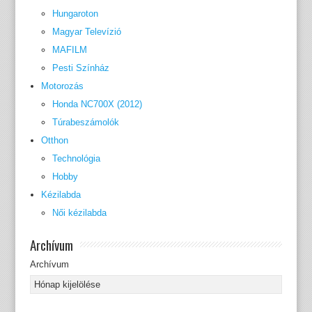
Hungaroton
Magyar Televízió
MAFILM
Pesti Színház
Motorozás
Honda NC700X (2012)
Túrabeszámolók
Otthon
Technológia
Hobby
Kézilabda
Női kézilabda
Archívum
Archívum