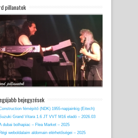
rd pillanatok
legújabb bejegyzések
Construction fémépítő (NDK) 1955-napjainkig (Eitech)
Suzuki Grand Vitara 1.6 JT VVT M16 eladó – 2026.03
A dubai bolhapiac – Flea Market – 2025
Régi weboldalaim aldomain elérhetőségei – 2025