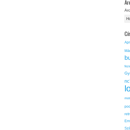
Ar
Ar
Cí
Apr
Má
b
fez
Gy
nc
l
mot
po
ret
Er
Sz