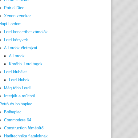
Pair o' Dice
Xenon zenekar
Napi Lordom
Lord koncertbeszámolók
Lord könyvek
A Lordok életrajzai
A Lordok
Korábbi Lord tagok
Lord klubélet
Lord klubok
Még több Lord!
Interjúk a múltból
Retró és bolhapiac
Bolhapiac
Commodore 64
Construction fémépítő
Haditechnika fiataloknak