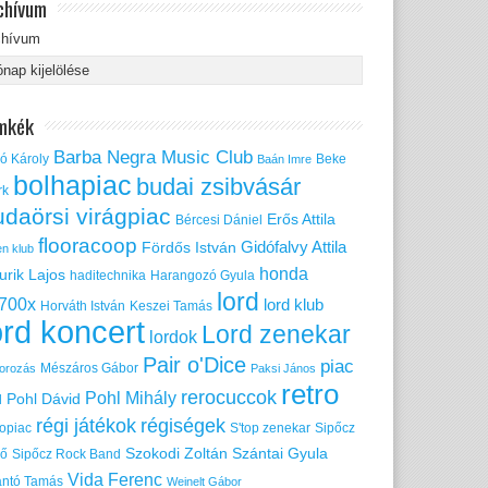
chívum
chívum
mkék
Barba Negra Music Club
ó Károly
Beke
Baán Imre
bolhapiac
budai zsibvásár
rk
udaörsi virágpiac
Erős Attila
Bércesi Dániel
flooracoop
Gidófalvy Attila
Fördős István
en klub
honda
urik Lajos
haditechnika
Harangozó Gyula
lord
700x
lord klub
Horváth István
Keszei Tamás
ord koncert
Lord zenekar
lordok
Pair o'Dice
piac
Mészáros Gábor
orozás
Paksi János
retro
rerocuccok
Pohl Mihály
Pohl Dávid
d
régi játékok
régiségek
ropiac
S'top zenekar
Sipőcz
Szokodi Zoltán
Szántai Gyula
nő
Sipőcz Rock Band
Vida Ferenc
ántó Tamás
Weinelt Gábor