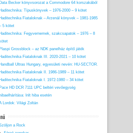
Data Becker könyvsorozat a Commodore 64 korszakából
Haditechnika: Típuskönyvek – 1976-2000 – 9 kötet
Haditechnika Fiataloknak – Arzenál könyvek – 1981-1985
– 5 kötet
Haditechnika: Fegyvernemek, szakcsapatok – 1976 – 8
kötet
Plaspi Grossblock – az NDK panelház építő játék
Haditechnika Fiataloknak III. 2020-2021 – 10 kötet
Handball Ultras Hungary, egyesületi nevén: HU-SECTOR.
Haditechnika Fiataloknak II. 1986-1989 – 11 kötet
Haditechnika Fiataloknak I. 1972-1980 – 34 kötet
Pace HD DCR 7111 UPC beltéri vevőegység
hibaelhárítása: lnlt hiba esetén
A Lordok: Világi Zoltán
nü
Szóljon a Rock
Fáraó zenekar