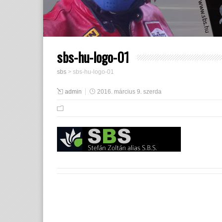
sbs-hu-logo-01
sbs
>
sbs-hu-logo-01
admin
2016. március 9. szerda