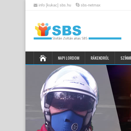
info [kukac] sbs.hu
sbs-netmax
NAPI LORDOM
RÁKENDRÓL
SZÍNM