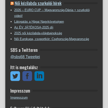
Női kézilabda szurkolói hírek
2026 – EURO CUP – Magyarország-Dánia + szurkolói
videó!
Látogatás a Hágai Nagykövetségen
Az ÉV JÁTÉKOSA-2025 díj
2025 női kézilabda-világbajnokság
Női Eurokupa, csoportkör: Csehország-Magyarország
SBS a Twitteren
@sbs68 Tweetjei
Itt is megtalálsz
Impresszum
Impresszum