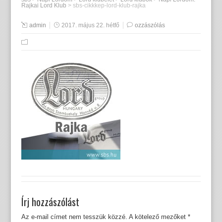
Rajkai Lord Klub
>
sbs-cikkkep-lord-klub-rajka
admin
2017. május 22. hétfő
ozzászólás
Írj hozzászólást
Az e-mail címet nem tesszük közzé.
A kötelező mezőket
*