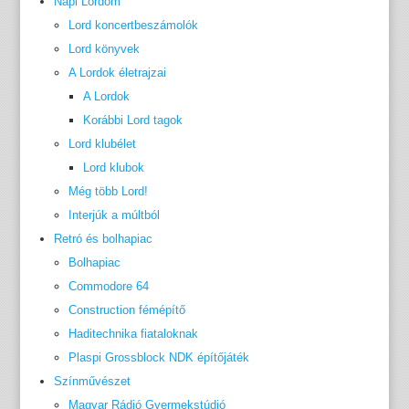
Napi Lordom
Lord koncertbeszámolók
Lord könyvek
A Lordok életrajzai
A Lordok
Korábbi Lord tagok
Lord klubélet
Lord klubok
Még több Lord!
Interjúk a múltból
Retró és bolhapiac
Bolhapiac
Commodore 64
Construction fémépítő
Haditechnika fiataloknak
Plaspi Grossblock NDK építőjáték
Színművészet
Magyar Rádió Gyermekstúdió