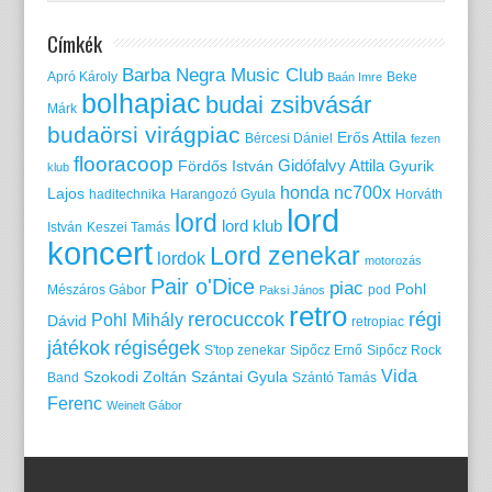
Címkék
Barba Negra Music Club
Apró Károly
Beke
Baán Imre
bolhapiac
budai zsibvásár
Márk
budaörsi virágpiac
Erős Attila
Bércesi Dániel
fezen
flooracoop
Gidófalvy Attila
Fördős István
Gyurik
klub
honda nc700x
Lajos
haditechnika
Harangozó Gyula
Horváth
lord
lord
lord klub
István
Keszei Tamás
koncert
Lord zenekar
lordok
motorozás
Pair o'Dice
piac
Pohl
Mészáros Gábor
pod
Paksi János
retro
rerocuccok
régi
Pohl Mihály
Dávid
retropiac
játékok
régiségek
S'top zenekar
Sipőcz Ernő
Sipőcz Rock
Vida
Szokodi Zoltán
Szántai Gyula
Band
Szántó Tamás
Ferenc
Weinelt Gábor