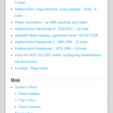
5 kötet
Haditechnika: Fegyvernemek, szakcsapatok – 1976 – 8
kötet
Plaspi Grossblock – az NDK panelház építő játék
Haditechnika Fiataloknak III. 2020-2021 – 10 kötet
Handball Ultras Hungary, egyesületi nevén: HU-SECTOR.
Haditechnika Fiataloknak II. 1986-1989 – 11 kötet
Haditechnika Fiataloknak I. 1972-1980 – 34 kötet
Pace HD DCR 7111 UPC beltéri vevőegység hibaelhárítása:
lnlt hiba esetén
A Lordok: Világi Zoltán
Menü
Szóljon a Rock
Fáraó zenekar
Pair o' Dice
Xenon zenekar