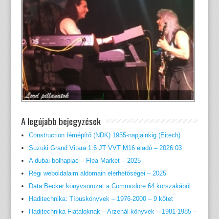
A legújabb bejegyzések
Construction fémépítő (NDK) 1955-napjainkig (Eitech)
Suzuki Grand Vitara 1.6 JT VVT M16 eladó – 2026.03
A dubai bolhapiac – Flea Market – 2025
Régi weboldalaim aldomain elérhetőségei – 2025
Data Becker könyvsorozat a Commodore 64 korszakából
Haditechnika: Típuskönyvek – 1976-2000 – 9 kötet
Haditechnika Fiataloknak – Arzenál könyvek – 1981-1985 –