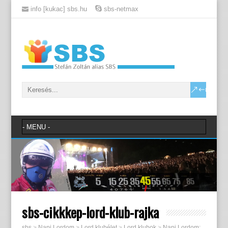
info [kukac] sbs.hu
sbs-netmax
sbs-cikkkep-lord-klub-rajka
sbs
>
Napi Lordom
>
Lord klubélet
>
Lord klubok
>
Napi Lordom: