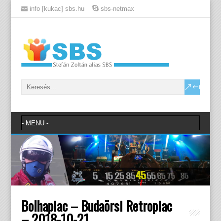
info [kukac] sbs.hu
sbs-netmax
Bolhapiac – Budaörsi Retropiac
– 2018-10-21