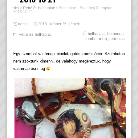
sbs
>
Retró és bolhapiac
>
Bolhapiac – Budaörsi Retropiac –
2018-10-21
admin
2018. október 26. péntek
bolhapiac
,
floracoop
,
Retró és bolhapiac
rambo
,
retro
,
retropiac
Egy szombat-vasárnapi piaclátogatás kombináció. Szombaton
nem szoktunk kimenni, de valahogy megéreztük, hogy
vasárnap esni fog