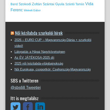
Vida
Szokodi Zoltán
Szántai Gyula
Band
Szántó Tamás
Ferenc
Weinelt Gábor
Női kézilabda szurkolói hírek
2026 – EURO CUP – Magyarország-Dánia + szurkolói
videó!
Látogatás a Hágai Nagykövetségen
Az ÉV JÁTÉKOSA-2025 díj
2025 női kézilabda-világbajnokság
Női Eurokupa, csoportkör: Csehország-Magyarország
SBS a Twitteren
@sbs68 Tweetjei
Itt is megtalálsz