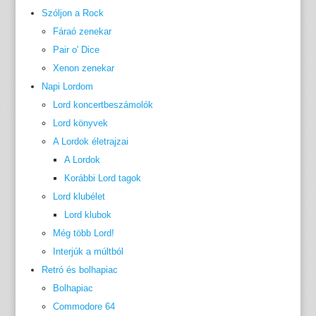
Szóljon a Rock
Fáraó zenekar
Pair o' Dice
Xenon zenekar
Napi Lordom
Lord koncertbeszámolók
Lord könyvek
A Lordok életrajzai
A Lordok
Korábbi Lord tagok
Lord klubélet
Lord klubok
Még több Lord!
Interjúk a múltból
Retró és bolhapiac
Bolhapiac
Commodore 64