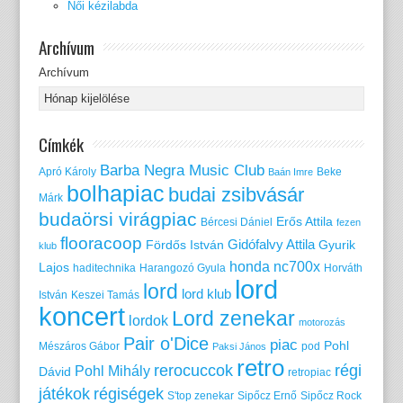
Női kézilabda
Archívum
Archívum
Címkék
Barba Negra Music Club
Apró Károly
Beke
Baán Imre
bolhapiac
budai zsibvásár
Márk
budaörsi virágpiac
Erős Attila
Bércesi Dániel
fezen
flooracoop
Gidófalvy Attila
Fördős István
Gyurik
klub
honda nc700x
Lajos
haditechnika
Harangozó Gyula
Horváth
lord
lord
lord klub
István
Keszei Tamás
koncert
Lord zenekar
lordok
motorozás
Pair o'Dice
piac
Pohl
Mészáros Gábor
pod
Paksi János
retro
rerocuccok
régi
Pohl Mihály
Dávid
retropiac
játékok
régiségek
S'top zenekar
Sipőcz Ernő
Sipőcz Rock