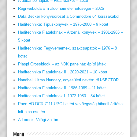
A dubai bolhapiac – Flea Market – 2025
Régi weboldalaim aldomain elérhetőségei – 2025
Data Becker könyvsorozat a Commodore 64 korszakából
Haditechnika: Típuskönyvek – 1976-2000 – 9 kötet
Haditechnika Fiataloknak – Arzenál könyvek – 1981-1985 –
5 kötet
Haditechnika: Fegyvernemek, szakcsapatok – 1976 – 8
kötet
Plaspi Grossblock – az NDK panelház építő játék
Haditechnika Fiataloknak III. 2020-2021 – 10 kötet
Handball Ultras Hungary, egyesületi nevén: HU-SECTOR.
Haditechnika Fiataloknak II. 1986-1989 – 11 kötet
Haditechnika Fiataloknak I. 1972-1980 – 34 kötet
Pace HD DCR 7111 UPC beltéri vevőegység hibaelhárítása:
lnlt hiba esetén
A Lordok: Világi Zoltán
Menü