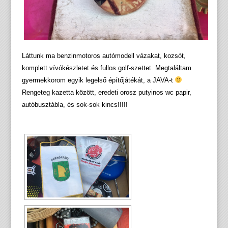
Láttunk ma benzinmotoros autómodell vázakat, kozsót,
komplett vívókészletet és fullos golf-szettet. Megtaláltam
gyermekkorom egyik legelső építőjátékát, a JAVA-t
Rengeteg kazetta között, eredeti orosz putyinos wc papir,
autóbusztábla, és sok-sok kincs!!!!!