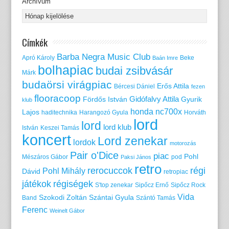
Archívum
Címkék
Barba Negra Music Club
Apró Károly
Beke
Baán Imre
bolhapiac
budai zsibvásár
Márk
budaörsi virágpiac
Erős Attila
Bércesi Dániel
fezen
flooracoop
Gidófalvy Attila
Fördős István
Gyurik
klub
honda nc700x
Lajos
haditechnika
Harangozó Gyula
Horváth
lord
lord
lord klub
István
Keszei Tamás
koncert
Lord zenekar
lordok
motorozás
Pair o'Dice
piac
Pohl
Mészáros Gábor
pod
Paksi János
retro
rerocuccok
régi
Pohl Mihály
Dávid
retropiac
játékok
régiségek
S'top zenekar
Sipőcz Ernő
Sipőcz Rock
Vida
Szokodi Zoltán
Szántai Gyula
Band
Szántó Tamás
Ferenc
Weinelt Gábor