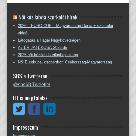
Női kézilabda szurkolói hírek
2026 – EURO CUP – Magyarország-Dánia + szurkolói
videó!
Látogatás a Hágai Nagykövetségen
Az ÉV JÁTÉKOSA-2025 díj
2025 női kézilabda-világbajnokság
Női Eurokupa, csoportkör: Csehország-Magyarország
SBS a Twitteren
@sbs68 Tweetjei
Itt is megtalálsz
Impresszum
Impresszum