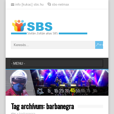
info [kukac] sbs.hu
sbs-netmax
Tag archívum:
barbanegra
sbs
>
barbanegra