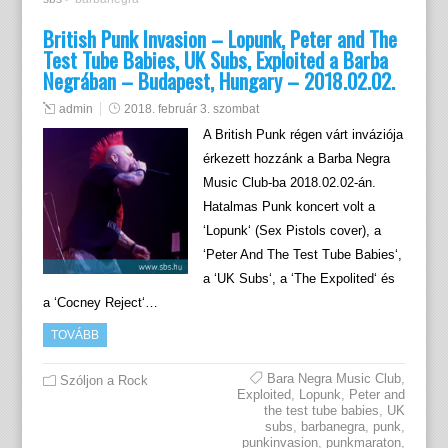
British Punk Invasion – Lopunk, Peter and The
Test Tube Babies, UK Subs, Exploited a Barba
Negrában – Budapest, Hungary – 2018.02.02.
admin
2018. február 3. szombat
A British Punk régen várt inváziója
érkezett hozzánk a Barba Negra
Music Club-ba 2018.02.02-án.
Hatalmas Punk koncert volt a
‘Lopunk‘ (Sex Pistols cover), a
‘Peter And The Test Tube Babies‘,
a ‘UK Subs‘, a ‘The Expolited‘ és
a ‘Cocney Reject‘…
TOVÁBB
Bara Negra Music Club
,
Szóljon a Rock
Exploited
,
Lopunk
,
Peter and
the test tube babies
,
UK
subs
,
barbanegra
,
punk
,
punkinvasion
,
punkmaraton
,