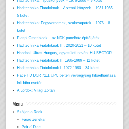
Haditechnika: Típuskönyvek – 1976-2000 – 9 kötet
Haditechnika Fiataloknak – Arzenál könyvek – 1981-1985 –
5 kötet
Haditechnika: Fegyvernemek, szakcsapatok – 1976 – 8
kötet
Plaspi Grossblock – az NDK panelház építő játék
Haditechnika Fiataloknak III. 2020-2021 – 10 kötet
Handball Ultras Hungary, egyesületi nevén: HU-SECTOR.
Haditechnika Fiataloknak II. 1986-1989 – 11 kötet
Haditechnika Fiataloknak I. 1972-1980 – 34 kötet
Pace HD DCR 7111 UPC beltéri vevőegység hibaelhárítása:
lnlt hiba esetén
A Lordok: Világi Zoltán
Menü
Szóljon a Rock
Fáraó zenekar
Pair o' Dice