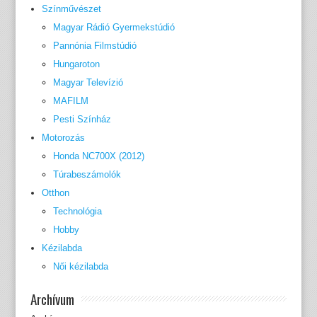
Színművészet
Magyar Rádió Gyermekstúdió
Pannónia Filmstúdió
Hungaroton
Magyar Televízió
MAFILM
Pesti Színház
Motorozás
Honda NC700X (2012)
Túrabeszámolók
Otthon
Technológia
Hobby
Kézilabda
Női kézilabda
Archívum