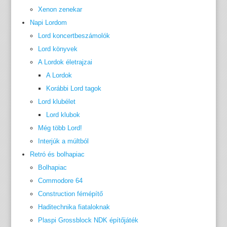
Xenon zenekar
Napi Lordom
Lord koncertbeszámolók
Lord könyvek
A Lordok életrajzai
A Lordok
Korábbi Lord tagok
Lord klubélet
Lord klubok
Még több Lord!
Interjúk a múltból
Retró és bolhapiac
Bolhapiac
Commodore 64
Construction fémépítő
Haditechnika fiataloknak
Plaspi Grossblock NDK építőjáték