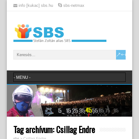
info [kukac] sbs.hu
sbs-netmax
Tag archívum:
Csillag Endre
sbs
>
Csillag Endre