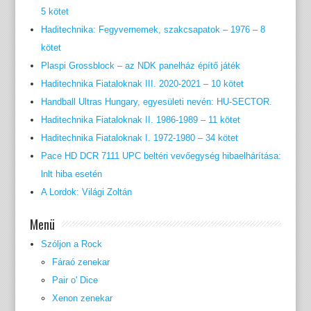
5 kötet
Haditechnika: Fegyvernemek, szakcsapatok – 1976 – 8
kötet
Plaspi Grossblock – az NDK panelház építő játék
Haditechnika Fiataloknak III. 2020-2021 – 10 kötet
Handball Ultras Hungary, egyesületi nevén: HU-SECTOR.
Haditechnika Fiataloknak II. 1986-1989 – 11 kötet
Haditechnika Fiataloknak I. 1972-1980 – 34 kötet
Pace HD DCR 7111 UPC beltéri vevőegység hibaelhárítása:
lnlt hiba esetén
A Lordok: Világi Zoltán
Menü
Szóljon a Rock
Fáraó zenekar
Pair o' Dice
Xenon zenekar