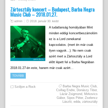
Zártosztály koncert – Budapest, Barba Negra
Music Club – 2018.01.27.
admin
2018. január 30. kedd
A tudatlanság homályában Mint
minden eddigi koncertbeszámolóm
ez is a Lord zenekarral
kapcsolatos. (mert én már csak
ilyen vagyok…). No nem csak
azért mert a Zártosztály a Lord
előtt lépett fel a Barba Negrában
2018.01.27-én este, hanem már csak azért…
TOVÁBB
Barba Negra Music Club
,
Szóljon a Rock
Csillag Endre
,
Donászy Tibor
,
Lázár Zsigmond
,
Mirkovics
Gábor
,
Sipos Péter
,
Zselencz
László
,
edda
,
zártosztály