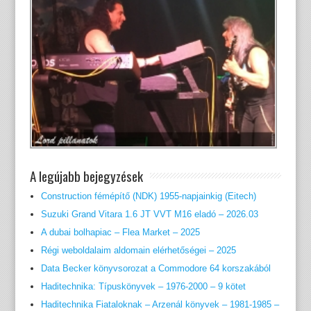
A legújabb bejegyzések
Construction fémépítő (NDK) 1955-napjainkig (Eitech)
Suzuki Grand Vitara 1.6 JT VVT M16 eladó – 2026.03
A dubai bolhapiac – Flea Market – 2025
Régi weboldalaim aldomain elérhetőségei – 2025
Data Becker könyvsorozat a Commodore 64 korszakából
Haditechnika: Típuskönyvek – 1976-2000 – 9 kötet
Haditechnika Fiataloknak – Arzenál könyvek – 1981-1985 –