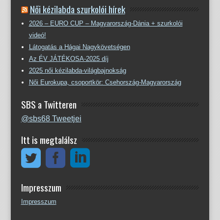
Női kézilabda szurkolói hírek
2026 – EURO CUP – Magyarország-Dánia + szurkolói
videó!
Látogatás a Hágai Nagykövetségen
Az ÉV JÁTÉKOSA-2025 díj
2025 női kézilabda-világbajnokság
Női Eurokupa, csoportkör: Csehország-Magyarország
SBS a Twitteren
@sbs68 Tweetjei
Itt is megtalálsz
Impresszum
Impresszum