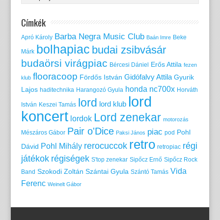
Címkék
Barba Negra Music Club
Apró Károly
Beke
Baán Imre
bolhapiac
budai zsibvásár
Márk
budaörsi virágpiac
Erős Attila
Bércesi Dániel
fezen
flooracoop
Gidófalvy Attila
Fördős István
Gyurik
klub
honda nc700x
Lajos
haditechnika
Harangozó Gyula
Horváth
lord
lord
lord klub
István
Keszei Tamás
koncert
Lord zenekar
lordok
motorozás
Pair o'Dice
piac
Pohl
Mészáros Gábor
pod
Paksi János
retro
rerocuccok
régi
Pohl Mihály
Dávid
retropiac
játékok
régiségek
S'top zenekar
Sipőcz Ernő
Sipőcz Rock
Vida
Szokodi Zoltán
Szántai Gyula
Band
Szántó Tamás
Ferenc
Weinelt Gábor