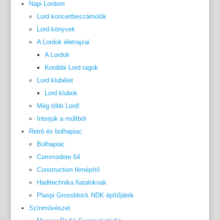
Napi Lordom
Lord koncertbeszámolók
Lord könyvek
A Lordok életrajzai
A Lordok
Korábbi Lord tagok
Lord klubélet
Lord klubok
Még több Lord!
Interjúk a múltból
Retró és bolhapiac
Bolhapiac
Commodore 64
Construction fémépítő
Haditechnika fiataloknak
Plaspi Grossblock NDK építőjáték
Színművészet