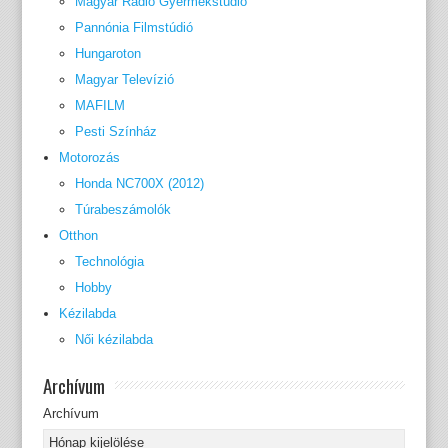
Magyar Rádió Gyermekstúdió
Pannónia Filmstúdió
Hungaroton
Magyar Televízió
MAFILM
Pesti Színház
Motorozás
Honda NC700X (2012)
Túrabeszámolók
Otthon
Technológia
Hobby
Kézilabda
Női kézilabda
Archívum
Archívum