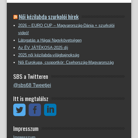
Női kézilabda szurkolói hírek
2026 – EURO CUP – Magyarország-Dánia + szurkolói
videó!
Látogatás a Hágai Nagykövetségen
Az ÉV JÁTÉKOSA-2025 díj
2025 női kézilabda-világbajnokság
Női Eurokupa, csoportkör: Csehország-Magyarország
SBS a Twitteren
@sbs68 Tweetjei
Itt is megtalálsz
Impresszum
Impresszum