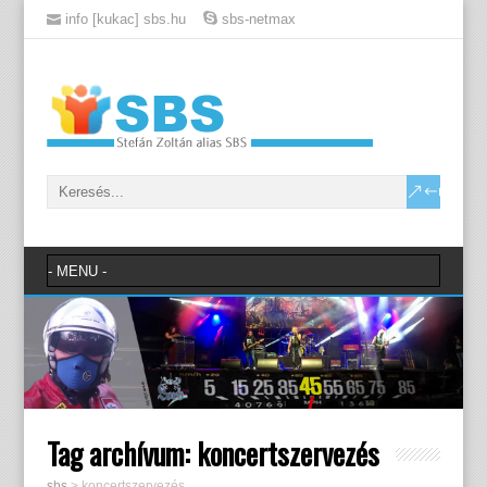
info [kukac] sbs.hu
sbs-netmax
Tag archívum:
koncertszervezés
sbs
>
koncertszervezés