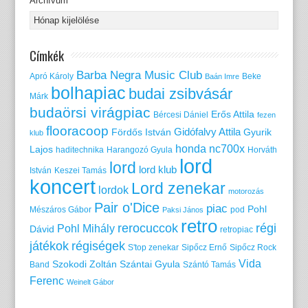
Archívum
Címkék
Barba Negra Music Club
Apró Károly
Beke
Baán Imre
bolhapiac
budai zsibvásár
Márk
budaörsi virágpiac
Erős Attila
Bércesi Dániel
fezen
flooracoop
Gidófalvy Attila
Fördős István
Gyurik
klub
honda nc700x
Lajos
haditechnika
Harangozó Gyula
Horváth
lord
lord
lord klub
István
Keszei Tamás
koncert
Lord zenekar
lordok
motorozás
Pair o'Dice
piac
Pohl
Mészáros Gábor
pod
Paksi János
retro
rerocuccok
régi
Pohl Mihály
Dávid
retropiac
játékok
régiségek
S'top zenekar
Sipőcz Ernő
Sipőcz Rock
Vida
Szokodi Zoltán
Szántai Gyula
Band
Szántó Tamás
Ferenc
Weinelt Gábor