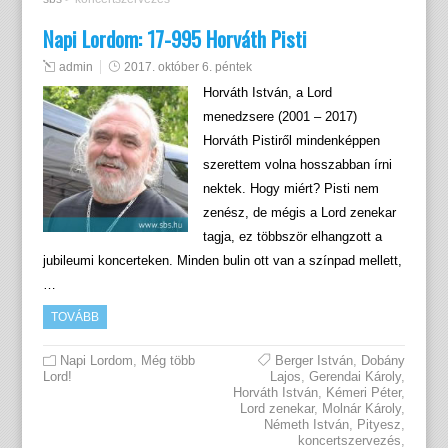
Napi Lordom: 17-995 Horváth Pisti
admin
2017. október 6. péntek
Horváth István, a Lord
menedzsere (2001 – 2017)
Horváth Pistiről mindenképpen
szerettem volna hosszabban írni
nektek. Hogy miért? Pisti nem
zenész, de mégis a Lord zenekar
tagja, ez többször elhangzott a
jubileumi koncerteken. Minden bulin ott van a színpad mellett,
…
TOVÁBB
Napi Lordom
,
Még több
Berger István
,
Dobány
Lord!
Lajos
,
Gerendai Károly
,
Horváth István
,
Kémeri Péter
,
Lord zenekar
,
Molnár Károly
,
Németh István
,
Pityesz
,
koncertszervezés
,