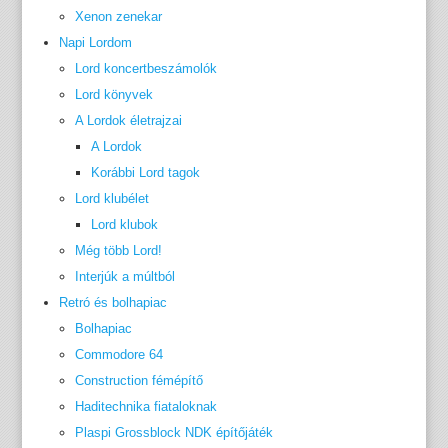
Xenon zenekar
Napi Lordom
Lord koncertbeszámolók
Lord könyvek
A Lordok életrajzai
A Lordok
Korábbi Lord tagok
Lord klubélet
Lord klubok
Még több Lord!
Interjúk a múltból
Retró és bolhapiac
Bolhapiac
Commodore 64
Construction fémépítő
Haditechnika fiataloknak
Plaspi Grossblock NDK építőjáték