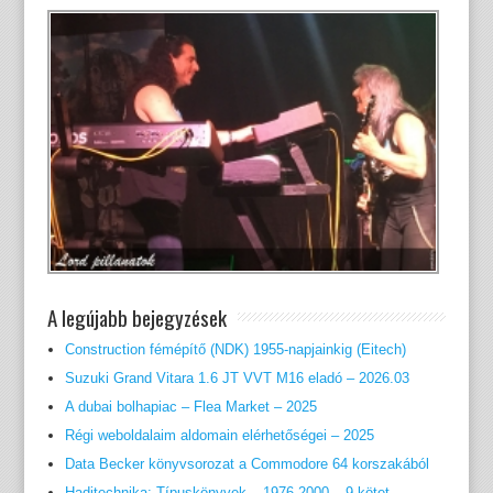
A legújabb bejegyzések
Construction fémépítő (NDK) 1955-napjainkig (Eitech)
Suzuki Grand Vitara 1.6 JT VVT M16 eladó – 2026.03
A dubai bolhapiac – Flea Market – 2025
Régi weboldalaim aldomain elérhetőségei – 2025
Data Becker könyvsorozat a Commodore 64 korszakából
Haditechnika: Típuskönyvek – 1976-2000 – 9 kötet