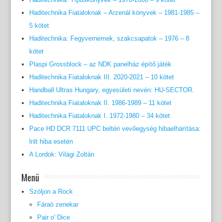
Haditechnika Fiataloknak – Arzenál könyvek – 1981-1985 –
5 kötet
Haditechnika: Fegyvernemek, szakcsapatok – 1976 – 8
kötet
Plaspi Grossblock – az NDK panelház építő játék
Haditechnika Fiataloknak III. 2020-2021 – 10 kötet
Handball Ultras Hungary, egyesületi nevén: HU-SECTOR.
Haditechnika Fiataloknak II. 1986-1989 – 11 kötet
Haditechnika Fiataloknak I. 1972-1980 – 34 kötet
Pace HD DCR 7111 UPC beltéri vevőegység hibaelhárítása:
lnlt hiba esetén
A Lordok: Világi Zoltán
Menü
Szóljon a Rock
Fáraó zenekar
Pair o' Dice