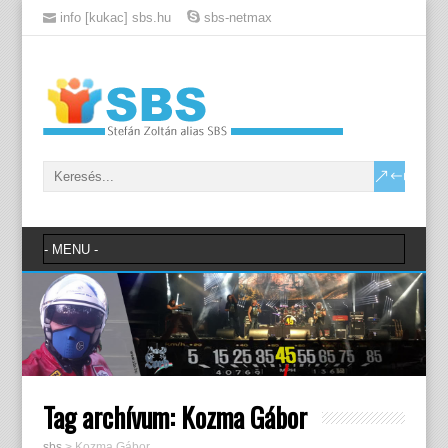
info [kukac] sbs.hu
sbs-netmax
Tag archívum:
Kozma Gábor
sbs
>
Kozma Gábor