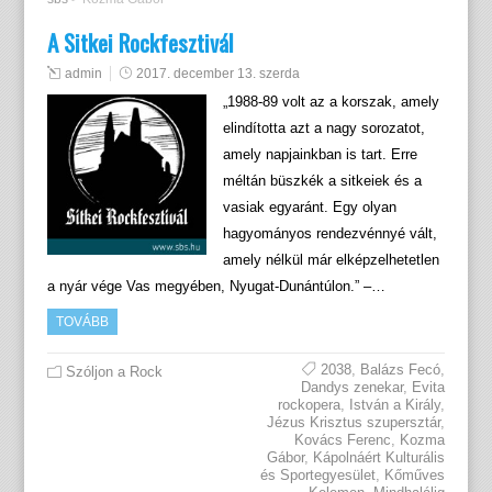
A Sitkei Rockfesztivál
admin
2017. december 13. szerda
„1988-89 volt az a korszak, amely
elindította azt a nagy sorozatot,
amely napjainkban is tart. Erre
méltán büszkék a sitkeiek és a
vasiak egyaránt. Egy olyan
hagyományos rendezvénnyé vált,
amely nélkül már elképzelhetetlen
a nyár vége Vas megyében, Nyugat-Dunántúlon.” –…
TOVÁBB
2038
,
Balázs Fecó
,
Szóljon a Rock
Dandys zenekar
,
Evita
rockopera
,
István a Király
,
Jézus Krisztus szupersztár
,
Kovács Ferenc
,
Kozma
Gábor
,
Kápolnáért Kulturális
és Sportegyesület
,
Kőműves