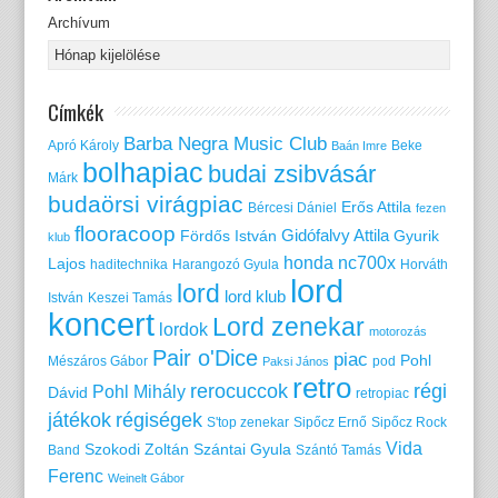
Archívum
Címkék
Barba Negra Music Club
Apró Károly
Beke
Baán Imre
bolhapiac
budai zsibvásár
Márk
budaörsi virágpiac
Erős Attila
Bércesi Dániel
fezen
flooracoop
Gidófalvy Attila
Fördős István
Gyurik
klub
honda nc700x
Lajos
haditechnika
Harangozó Gyula
Horváth
lord
lord
lord klub
István
Keszei Tamás
koncert
Lord zenekar
lordok
motorozás
Pair o'Dice
piac
Pohl
Mészáros Gábor
pod
Paksi János
retro
rerocuccok
régi
Pohl Mihály
Dávid
retropiac
játékok
régiségek
S'top zenekar
Sipőcz Ernő
Sipőcz Rock
Vida
Szokodi Zoltán
Szántai Gyula
Band
Szántó Tamás
Ferenc
Weinelt Gábor