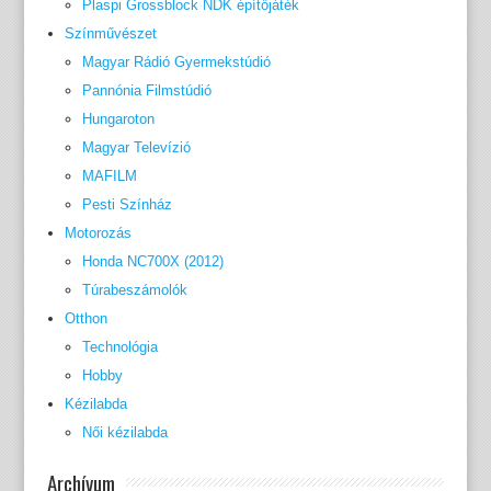
Plaspi Grossblock NDK építőjáték
Színművészet
Magyar Rádió Gyermekstúdió
Pannónia Filmstúdió
Hungaroton
Magyar Televízió
MAFILM
Pesti Színház
Motorozás
Honda NC700X (2012)
Túrabeszámolók
Otthon
Technológia
Hobby
Kézilabda
Női kézilabda
Archívum