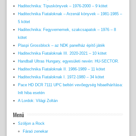
Haditechnika: Típuskönyvek – 1976-2000 – 9 kötet
Haditechnika Fiataloknak – Arzenál könyvek – 1981-1985 –
5 kötet
Haditechnika: Fegyvernemek, szakcsapatok – 1976 – 8
kötet
Plaspi Grossblock – az NDK panelház építő játék
Haditechnika Fiataloknak III. 2020-2021 – 10 kötet
Handball Ultras Hungary, egyesületi nevén: HU-SECTOR.
Haditechnika Fiataloknak II. 1986-1989 – 11 kötet
Haditechnika Fiataloknak I. 1972-1980 – 34 kötet
Pace HD DCR 7111 UPC beltéri vevőegység hibaelhárítása:
lnlt hiba esetén
A Lordok: Világi Zoltán
Menü
Szóljon a Rock
Fáraó zenekar