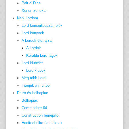
Pair o' Dice
Xenon zenekar
Napi Lordom
Lord koncertbeszámolók
Lord könyvek
A Lordok életrajzai
A Lordok
Korábbi Lord tagok
Lord klubélet
Lord klubok
Még több Lord!
Interjúk a múltból
Retró és bolhapiac
Bolhapiac
Commodore 64
Construction fémépítő
Haditechnika fiataloknak