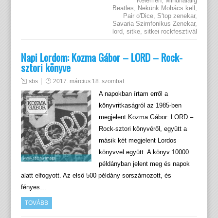
Kelemen
,
Mindhalálig
Beatles
,
Nekünk Mohács kell
,
Pair o'Dice
,
S'top zenekar
,
Savaria Szimfonikus Zenekar
,
lord
,
sitke
,
sitkei rockfesztivál
Napi Lordom: Kozma Gábor – LORD – Rock-
sztori könyve
sbs
2017. március 18. szombat
A napokban írtam erről a
könyvritkaságról az 1985-ben
megjelent Kozma Gábor: LORD –
Rock-sztori könyvéről, együtt a
másik két megjelent Lordos
könyvvel együtt. A könyv 10000
példányban jelent meg és napok
alatt elfogyott. Az első 500 példány sorszámozott, és
fényes…
TOVÁBB