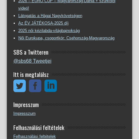
2026 – EURO CUP – Magyarország-Dánia + szurkolói
videó!
Látogatás a Hágai Nagykövetségen
Az ÉV JÁTÉKOSA-2025 díj
2025 női kézilabda-világbajnokság
Női Eurokupa, csoportkör: Csehország-Magyarország
SBS a Twitteren
@sbs68 Tweetjei
Itt is megtalálsz
Impresszum
Impresszum
Felhasználási feltételek
Felhasználási feltételek