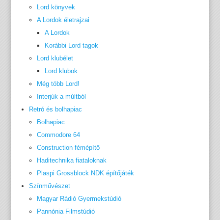
Lord könyvek
A Lordok életrajzai
A Lordok
Korábbi Lord tagok
Lord klubélet
Lord klubok
Még több Lord!
Interjúk a múltból
Retró és bolhapiac
Bolhapiac
Commodore 64
Construction fémépítő
Haditechnika fiataloknak
Plaspi Grossblock NDK építőjáték
Színművészet
Magyar Rádió Gyermekstúdió
Pannónia Filmstúdió