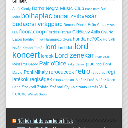
Barba Negra Music Club
Apró Károly
Beke
Baán Imre
bolhapiac
budai zsibvásár
Márk
budaörsi virágpiac
Erős Attila
Bércesi Dániel
fezen
flooracoop
Gidófalvy Attila
Fördős István
Gyurik
klub
honda nc700x
Lajos
haditechnika
Harangozó Gyula
Horváth
lord
lord
lord klub
István
Keszei Tamás
koncert
Lord zenekar
lordok
motorozás
Pair o'Dice
piac
Pohl
Mészáros Gábor
pod
Paksi János
retro
rerocuccok
régi
Pohl Mihály
Dávid
retropiac
játékok
régiségek
S'top zenekar
Sipőcz Ernő
Sipőcz Rock
Vida
Szokodi Zoltán
Szántai Gyula
Band
Szántó Tamás
Ferenc
Weinelt Gábor
Női kézilabda szurkolói hírek