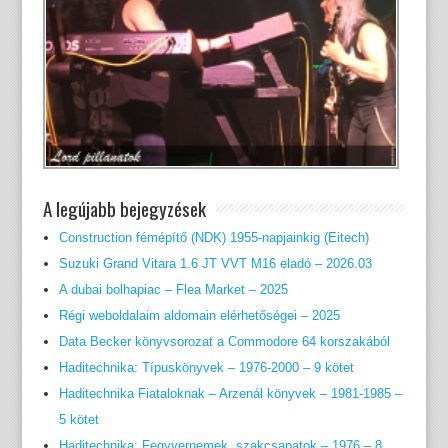
A legújabb bejegyzések
Construction fémépítő (NDK) 1955-napjainkig (Eitech)
Suzuki Grand Vitara 1.6 JT VVT M16 eladó – 2026.03
A dubai bolhapiac – Flea Market – 2025
Régi weboldalaim aldomain elérhetőségei – 2025
Data Becker könyvsorozat a Commodore 64 korszakából
Haditechnika: Típuskönyvek – 1976-2000 – 9 kötet
Haditechnika Fiataloknak – Arzenál könyvek – 1981-1985 –
5 kötet
Haditechnika: Fegyvernemek, szakcsapatok – 1976 – 8