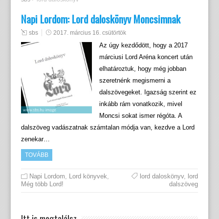
Napi Lordom: Lord daloskönyv Moncsimnak
sbs
2017. március 16. csütörtök
Az úgy kezdődött, hogy a 2017
márciusi Lord Aréna koncert után
elhatároztuk, hogy még jobban
szeretnénk megismerni a
dalszövegeket. Igazság szerint ez
inkább rám vonatkozik, mivel
Moncsi sokat ismer régóta. A
dalszöveg vadászatnak számtalan módja van, kezdve a Lord
zenekar…
TOVÁBB
Napi Lordom
,
Lord könyvek
,
lord daloskönyv
,
lord
Még több Lord!
dalszöveg
Itt is megtalálsz