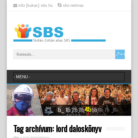
info [kukac] sbs.hu
sbs-netmax
Tag archívum:
lord daloskönyv
sbs
>
lord daloskönyv