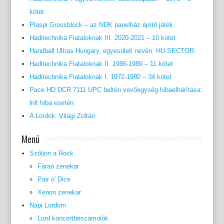
kötet
Plaspi Grossblock – az NDK panelház építő játék
Haditechnika Fiataloknak III. 2020-2021 – 10 kötet
Handball Ultras Hungary, egyesületi nevén: HU-SECTOR.
Haditechnika Fiataloknak II. 1986-1989 – 11 kötet
Haditechnika Fiataloknak I. 1972-1980 – 34 kötet
Pace HD DCR 7111 UPC beltéri vevőegység hibaelhárítása:
lnlt hiba esetén
A Lordok: Világi Zoltán
Menü
Szóljon a Rock
Fáraó zenekar
Pair o' Dice
Xenon zenekar
Napi Lordom
Lord koncertbeszámolók