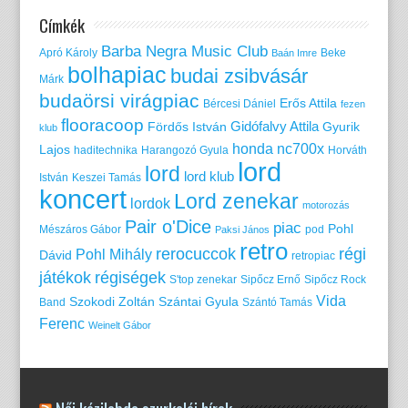
Címkék
Barba Negra Music Club
Apró Károly
Beke
Baán Imre
bolhapiac
budai zsibvásár
Márk
budaörsi virágpiac
Erős Attila
Bércesi Dániel
fezen
flooracoop
Gidófalvy Attila
Fördős István
Gyurik
klub
honda nc700x
Lajos
haditechnika
Harangozó Gyula
Horváth
lord
lord
lord klub
István
Keszei Tamás
koncert
Lord zenekar
lordok
motorozás
Pair o'Dice
piac
Pohl
Mészáros Gábor
pod
Paksi János
retro
rerocuccok
régi
Pohl Mihály
Dávid
retropiac
játékok
régiségek
S'top zenekar
Sipőcz Ernő
Sipőcz Rock
Vida
Szokodi Zoltán
Szántai Gyula
Band
Szántó Tamás
Ferenc
Weinelt Gábor
Női kézilabda szurkolói hírek