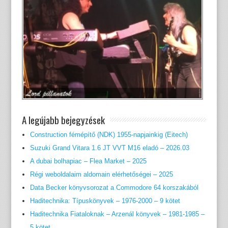
A legújabb bejegyzések
Construction fémépítő (NDK) 1955-napjainkig (Eitech)
Suzuki Grand Vitara 1.6 JT VVT M16 eladó – 2026.03
A dubai bolhapiac – Flea Market – 2025
Régi weboldalaim aldomain elérhetőségei – 2025
Data Becker könyvsorozat a Commodore 64 korszakából
Haditechnika: Típuskönyvek – 1976-2000 – 9 kötet
Haditechnika Fiataloknak – Arzenál könyvek – 1981-1985 –
5 kötet