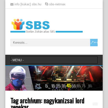
info [kukac] sbs.hu
sbs-netmax
Tag archívum:
nagykanizsai lord
zenekar