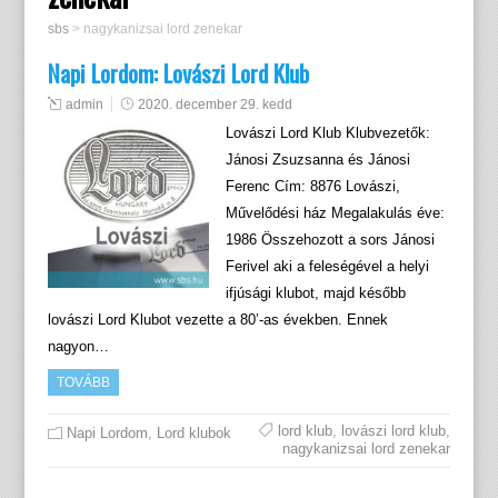
sbs
>
nagykanizsai lord zenekar
Napi Lordom: Lovászi Lord Klub
admin
2020. december 29. kedd
Lovászi Lord Klub Klubvezetők:
Jánosi Zsuzsanna és Jánosi
Ferenc Cím: 8876 Lovászi,
Művelődési ház Megalakulás éve:
1986 Összehozott a sors Jánosi
Ferivel aki a feleségével a helyi
ifjúsági klubot, majd később
lovászi Lord Klubot vezette a 80’-as években. Ennek
nagyon…
TOVÁBB
lord klub
,
lovászi lord klub
,
Napi Lordom
,
Lord klubok
nagykanizsai lord zenekar