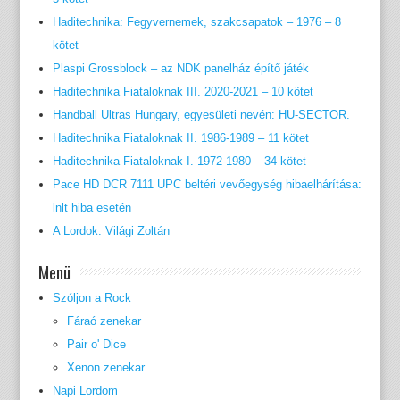
Haditechnika: Fegyvernemek, szakcsapatok – 1976 – 8
kötet
Plaspi Grossblock – az NDK panelház építő játék
Haditechnika Fiataloknak III. 2020-2021 – 10 kötet
Handball Ultras Hungary, egyesületi nevén: HU-SECTOR.
Haditechnika Fiataloknak II. 1986-1989 – 11 kötet
Haditechnika Fiataloknak I. 1972-1980 – 34 kötet
Pace HD DCR 7111 UPC beltéri vevőegység hibaelhárítása:
lnlt hiba esetén
A Lordok: Világi Zoltán
Menü
Szóljon a Rock
Fáraó zenekar
Pair o' Dice
Xenon zenekar
Napi Lordom