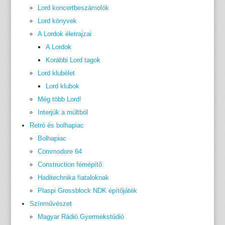
Lord koncertbeszámolók
Lord könyvek
A Lordok életrajzai
A Lordok
Korábbi Lord tagok
Lord klubélet
Lord klubok
Még több Lord!
Interjúk a múltból
Retró és bolhapiac
Bolhapiac
Commodore 64
Construction fémépítő
Haditechnika fiataloknak
Plaspi Grossblock NDK építőjáték
Színművészet
Magyar Rádió Gyermekstúdió