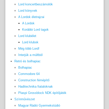
Lord koncertbeszámolók
Lord könyvek
A Lordok életrajzai
A Lordok
Korábbi Lord tagok
Lord klubélet
Lord klubok
Még több Lord!
Interjúk a múltból
Retró és bolhapiac
Bolhapiac
Commodore 64
Construction fémépítő
Haditechnika fiataloknak
Plaspi Grossblock NDK építőjáték
Színművészet
Magyar Rádió Gyermekstúdió