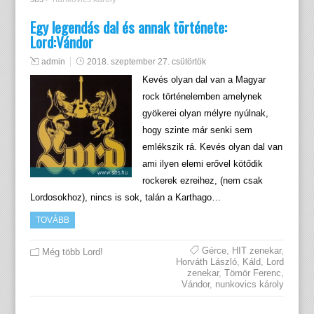
Egy legendás dal és annak története:
Lord:Vándor
admin
2018. szeptember 27. csütörtök
Kevés olyan dal van a Magyar
rock történelemben amelynek
gyökerei olyan mélyre nyúlnak,
hogy szinte már senki sem
emlékszik rá. Kevés olyan dal van
ami ilyen elemi erővel kötődik
rockerek ezreihez, (nem csak
Lordosokhoz), nincs is sok, talán a Karthago…
TOVÁBB
Gérce
,
HIT zenekar
,
Még több Lord!
Horváth László
,
Káld
,
Lord
zenekar
,
Tömör Ferenc
,
Vándor
,
nunkovics károly