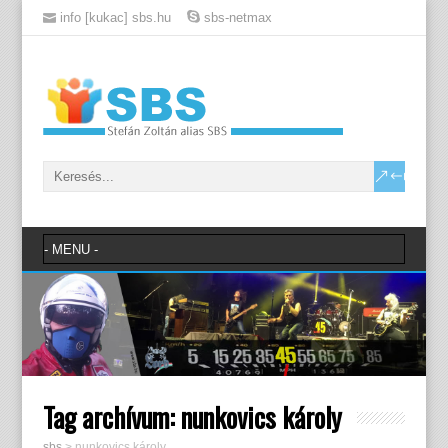
info [kukac] sbs.hu
sbs-netmax
Tag archívum:
nunkovics károly
sbs
>
nunkovics károly