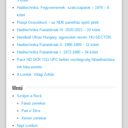
5 kötet
Haditechnika: Fegyvernemek, szakcsapatok – 1976 – 8
kötet
Plaspi Grossblock – az NDK panelház építő játék
Haditechnika Fiataloknak III. 2020-2021 – 10 kötet
Handball Ultras Hungary, egyesületi nevén: HU-SECTOR.
Haditechnika Fiataloknak II. 1986-1989 – 11 kötet
Haditechnika Fiataloknak I. 1972-1980 – 34 kötet
Pace HD DCR 7111 UPC beltéri vevőegység hibaelhárítása:
lnlt hiba esetén
A Lordok: Világi Zoltán
Menü
Szóljon a Rock
Fáraó zenekar
Pair o' Dice
Xenon zenekar
Napi Lordom