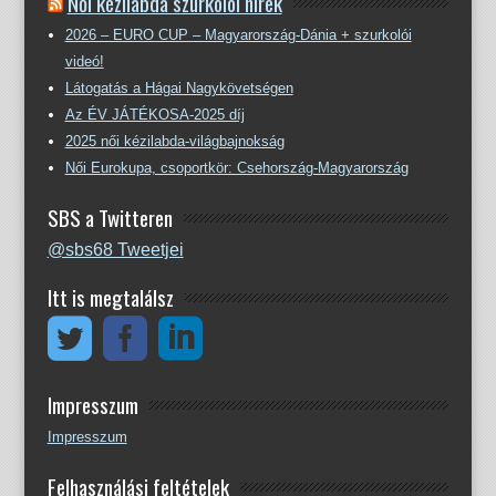
Női kézilabda szurkolói hírek
2026 – EURO CUP – Magyarország-Dánia + szurkolói
videó!
Látogatás a Hágai Nagykövetségen
Az ÉV JÁTÉKOSA-2025 díj
2025 női kézilabda-világbajnokság
Női Eurokupa, csoportkör: Csehország-Magyarország
SBS a Twitteren
@sbs68 Tweetjei
Itt is megtalálsz
Impresszum
Impresszum
Felhasználási feltételek