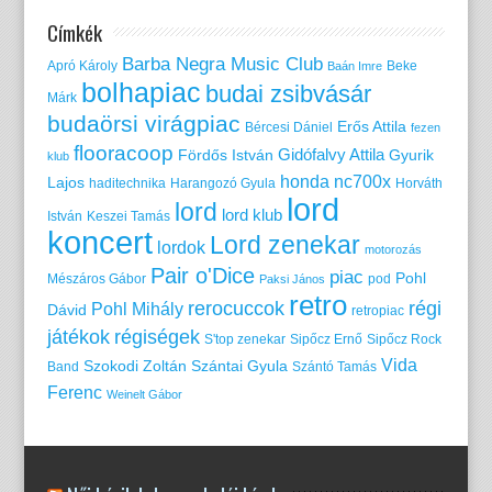
Címkék
Barba Negra Music Club
Apró Károly
Beke
Baán Imre
bolhapiac
budai zsibvásár
Márk
budaörsi virágpiac
Erős Attila
Bércesi Dániel
fezen
flooracoop
Gidófalvy Attila
Fördős István
Gyurik
klub
honda nc700x
Lajos
haditechnika
Harangozó Gyula
Horváth
lord
lord
lord klub
István
Keszei Tamás
koncert
Lord zenekar
lordok
motorozás
Pair o'Dice
piac
Pohl
Mészáros Gábor
pod
Paksi János
retro
rerocuccok
régi
Pohl Mihály
Dávid
retropiac
játékok
régiségek
S'top zenekar
Sipőcz Ernő
Sipőcz Rock
Vida
Szokodi Zoltán
Szántai Gyula
Band
Szántó Tamás
Ferenc
Weinelt Gábor