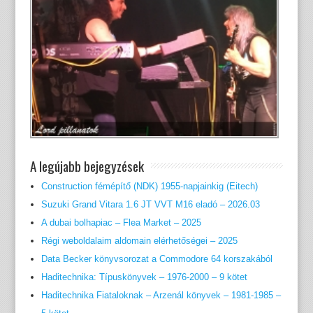
A legújabb bejegyzések
Construction fémépítő (NDK) 1955-napjainkig (Eitech)
Suzuki Grand Vitara 1.6 JT VVT M16 eladó – 2026.03
A dubai bolhapiac – Flea Market – 2025
Régi weboldalaim aldomain elérhetőségei – 2025
Data Becker könyvsorozat a Commodore 64 korszakából
Haditechnika: Típuskönyvek – 1976-2000 – 9 kötet
Haditechnika Fiataloknak – Arzenál könyvek – 1981-1985 –