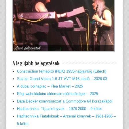
A legújabb bejegyzések
Construction fémépítő (NDK) 1955-napjainkig (Eitech)
Suzuki Grand Vitara 1.6 JT VVT M16 eladó – 2026.03
A dubai bolhapiac – Flea Market – 2025
Régi weboldalaim aldomain elérhetőségei – 2025
Data Becker könyvsorozat a Commodore 64 korszakából
Haditechnika: Típuskönyvek – 1976-2000 – 9 kötet
Haditechnika Fiataloknak – Arzenál könyvek – 1981-1985 –
5 kötet