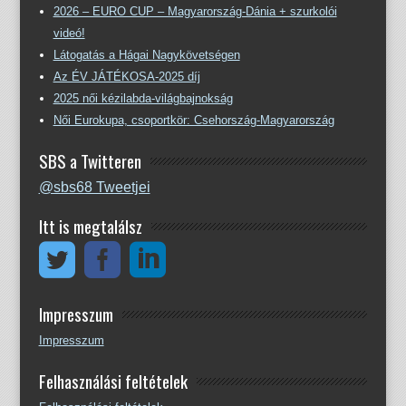
2026 – EURO CUP – Magyarország-Dánia + szurkolói
videó!
Látogatás a Hágai Nagykövetségen
Az ÉV JÁTÉKOSA-2025 díj
2025 női kézilabda-világbajnokság
Női Eurokupa, csoportkör: Csehország-Magyarország
SBS a Twitteren
@sbs68 Tweetjei
Itt is megtalálsz
Impresszum
Impresszum
Felhasználási feltételek