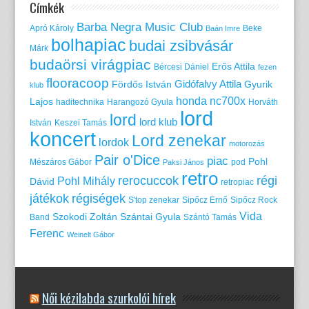
Címkék
Barba Negra Music Club
Apró Károly
Beke
Baán Imre
bolhapiac
budai zsibvásár
Márk
budaörsi virágpiac
Erős Attila
Bércesi Dániel
fezen
flooracoop
Gidófalvy Attila
Fördős István
Gyurik
klub
honda nc700x
Lajos
haditechnika
Harangozó Gyula
Horváth
lord
lord
lord klub
István
Keszei Tamás
koncert
Lord zenekar
lordok
motorozás
Pair o'Dice
piac
Pohl
Mészáros Gábor
pod
Paksi János
retro
rerocuccok
régi
Pohl Mihály
Dávid
retropiac
játékok
régiségek
S'top zenekar
Sipőcz Ernő
Sipőcz Rock
Vida
Szokodi Zoltán
Szántai Gyula
Band
Szántó Tamás
Ferenc
Weinelt Gábor
Női kézilabda szurkolói hírek