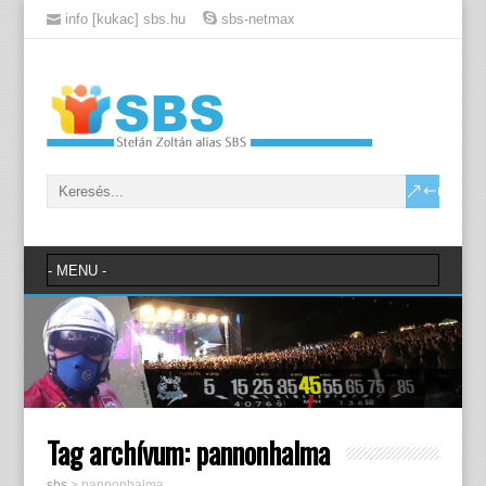
info [kukac] sbs.hu
sbs-netmax
Tag archívum:
pannonhalma
sbs
>
pannonhalma