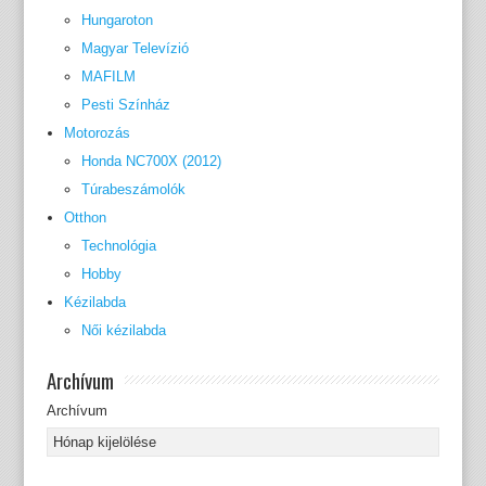
Hungaroton
Magyar Televízió
MAFILM
Pesti Színház
Motorozás
Honda NC700X (2012)
Túrabeszámolók
Otthon
Technológia
Hobby
Kézilabda
Női kézilabda
Archívum
Archívum