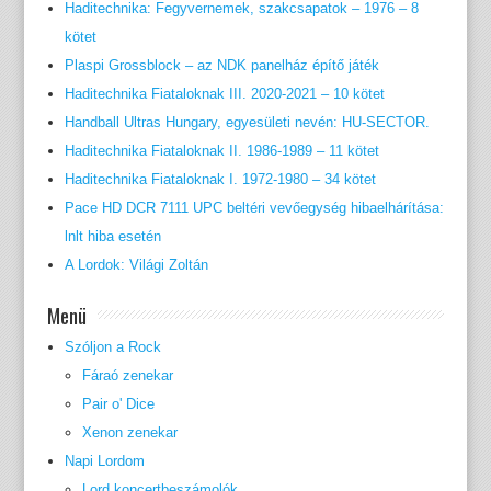
Haditechnika: Fegyvernemek, szakcsapatok – 1976 – 8
kötet
Plaspi Grossblock – az NDK panelház építő játék
Haditechnika Fiataloknak III. 2020-2021 – 10 kötet
Handball Ultras Hungary, egyesületi nevén: HU-SECTOR.
Haditechnika Fiataloknak II. 1986-1989 – 11 kötet
Haditechnika Fiataloknak I. 1972-1980 – 34 kötet
Pace HD DCR 7111 UPC beltéri vevőegység hibaelhárítása:
lnlt hiba esetén
A Lordok: Világi Zoltán
Menü
Szóljon a Rock
Fáraó zenekar
Pair o' Dice
Xenon zenekar
Napi Lordom
Lord koncertbeszámolók