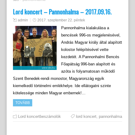
Lord koncert – Pannonhalma – 2017.09.16.
admin
2017. szeptember 22. péntek
Pannonhalma kialakulása a
bencések 996-os megjelenésével,
András Magyar király által alapított
kolostor felépítésével vette
kezdetét. A Pannonhalmi Bencés
Főapátság 996-ban alapított és
azóta is folyamatosan működő
Szent Benedek-rendi monostor, Magyarország egyik
kiemelkedő történelmi emlékhelye. Ide ellátogatni szinte
kötelessége minden Magyar embernek!…
TOVÁBB
Lord koncertbeszámolók
lord koncert
,
pannonhalma