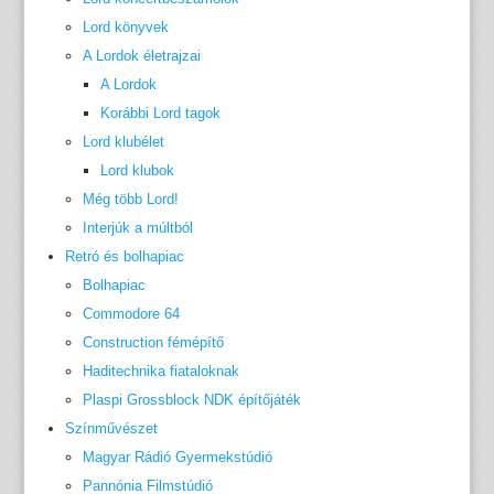
Lord könyvek
A Lordok életrajzai
A Lordok
Korábbi Lord tagok
Lord klubélet
Lord klubok
Még több Lord!
Interjúk a múltból
Retró és bolhapiac
Bolhapiac
Commodore 64
Construction fémépítő
Haditechnika fiataloknak
Plaspi Grossblock NDK építőjáték
Színművészet
Magyar Rádió Gyermekstúdió
Pannónia Filmstúdió