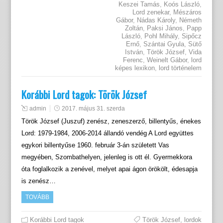
Keszei Tamás
,
Koós László
,
Lord zenekar
,
Mészáros
Gábor
,
Nádas Károly
,
Németh
Zoltán
,
Paksi János
,
Papp
László
,
Pohl Mihály
,
Sipőcz
Ernő
,
Szántai Gyula
,
Sütő
István
,
Török József
,
Vida
Ferenc
,
Weinelt Gábor
,
lord
képes lexikon
,
lord történelem
Korábbi Lord tagok: Török József
admin
2017. május 31. szerda
Török József (Juszuf) zenész, zeneszerző, billentyűs, énekes
Lord: 1979-1984, 2006-2014 állandó vendég A Lord együttes
egykori billentyűse 1960. február 3-án született Vas
megyében, Szombathelyen, jelenleg is ott él. Gyermekkora
óta foglalkozik a zenével, melyet apai ágon örökölt, édesapja
is zenész…
TOVÁBB
Korábbi Lord tagok
Török József
,
lordok