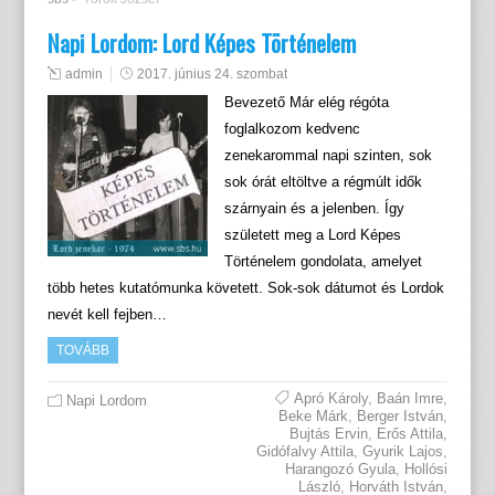
Napi Lordom: Lord Képes Történelem
admin
2017. június 24. szombat
Bevezető Már elég régóta
foglalkozom kedvenc
zenekarommal napi szinten, sok
sok órát eltöltve a régmúlt idők
szárnyain és a jelenben. Így
született meg a Lord Képes
Történelem gondolata, amelyet
több hetes kutatómunka követett. Sok-sok dátumot és Lordok
nevét kell fejben…
TOVÁBB
Apró Károly
,
Baán Imre
,
Napi Lordom
Beke Márk
,
Berger István
,
Bujtás Ervin
,
Erős Attila
,
Gidófalvy Attila
,
Gyurik Lajos
,
Harangozó Gyula
,
Hollósi
László
,
Horváth István
,