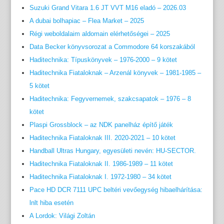
Suzuki Grand Vitara 1.6 JT VVT M16 eladó – 2026.03
A dubai bolhapiac – Flea Market – 2025
Régi weboldalaim aldomain elérhetőségei – 2025
Data Becker könyvsorozat a Commodore 64 korszakából
Haditechnika: Típuskönyvek – 1976-2000 – 9 kötet
Haditechnika Fiataloknak – Arzenál könyvek – 1981-1985 –
5 kötet
Haditechnika: Fegyvernemek, szakcsapatok – 1976 – 8
kötet
Plaspi Grossblock – az NDK panelház építő játék
Haditechnika Fiataloknak III. 2020-2021 – 10 kötet
Handball Ultras Hungary, egyesületi nevén: HU-SECTOR.
Haditechnika Fiataloknak II. 1986-1989 – 11 kötet
Haditechnika Fiataloknak I. 1972-1980 – 34 kötet
Pace HD DCR 7111 UPC beltéri vevőegység hibaelhárítása:
lnlt hiba esetén
A Lordok: Világi Zoltán