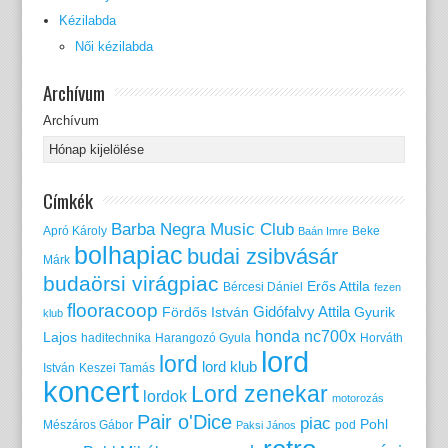
Kézilabda
Női kézilabda
Archívum
Archívum
Címkék
Barba Negra Music Club
Apró Károly
Beke
Baán Imre
bolhapiac
budai zsibvásár
Márk
budaörsi virágpiac
Erős Attila
Bércesi Dániel
fezen
flooracoop
Gidófalvy Attila
Fördős István
Gyurik
klub
honda nc700x
Lajos
haditechnika
Harangozó Gyula
Horváth
lord
lord
lord klub
István
Keszei Tamás
koncert
Lord zenekar
lordok
motorozás
Pair o'Dice
piac
Pohl
Mészáros Gábor
pod
Paksi János