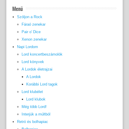
Menü
Szóljon a Rock
Fáraó zenekar
Pair o' Dice
Xenon zenekar
Napi Lordom
Lord koncertbeszámolók
Lord könyvek
A Lordok életrajzai
A Lordok
Korábbi Lord tagok
Lord klubélet
Lord klubok
Még több Lord!
Interjúk a múltból
Retró és bolhapiac