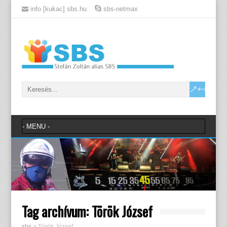
info [kukac] sbs.hu
sbs-netmax
Tag archívum:
Török József
sbs
>
Török József