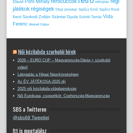
retro
rerocuccok
régi
Pohl Mihály
Dávid
retropiac
játékok
régiségek
S'top zenekar
Sipőcz Ernő
Sipőcz Rock
Vida
Szokodi Zoltán
Szántai Gyula
Band
Szántó Tamás
Ferenc
Weinelt Gábor
Női kézilabda szurkolói hírek
2026 – EURO CUP – Magyarország-Dánia + szurkolói
videó!
Látogatás a Hágai Nagykövetségen
Az ÉV JÁTÉKOSA-2025 díj
2025 női kézilabda-világbajnokság
Női Eurokupa, csoportkör: Csehország-Magyarország
SBS a Twitteren
@sbs68 Tweetjei
Itt is megtalálsz