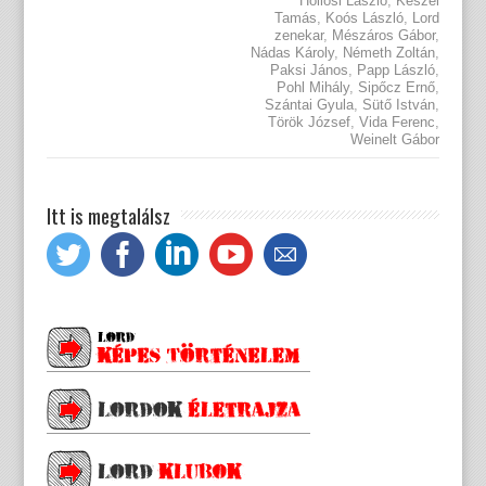
Hollósi László
,
Keszei
Tamás
,
Koós László
,
Lord
zenekar
,
Mészáros Gábor
,
Nádas Károly
,
Németh Zoltán
,
Paksi János
,
Papp László
,
Pohl Mihály
,
Sipőcz Ernő
,
Szántai Gyula
,
Sütő István
,
Török József
,
Vida Ferenc
,
Weinelt Gábor
Itt is megtalálsz