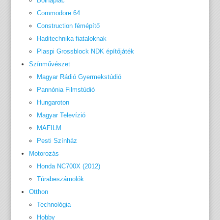
Bolhapiac
Commodore 64
Construction fémépítő
Haditechnika fiataloknak
Plaspi Grossblock NDK építőjáték
Színművészet
Magyar Rádió Gyermekstúdió
Pannónia Filmstúdió
Hungaroton
Magyar Televízió
MAFILM
Pesti Színház
Motorozás
Honda NC700X (2012)
Túrabeszámolók
Otthon
Technológia
Hobby