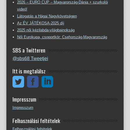
2026 – EURO CUP – Magyarország-Dánia + szurkolói
videó!
Látogatás a Hágai Nagykövetségen
Az ÉV JÁTÉKOSA-2025 díj
2025 női kézilabda-világbajnokság
Női Eurokupa, csoportkör: Csehország-Magyarország
SBS a Twitteren
@sbs68 Tweetjei
Itt is megtalálsz
Impresszum
Impresszum
Felhasználási feltételek
Felhasználási feltételek