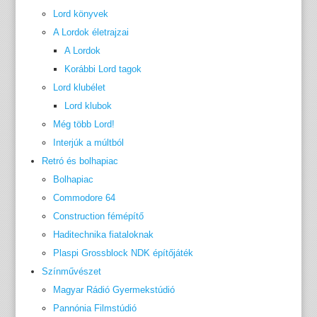
Lord könyvek
A Lordok életrajzai
A Lordok
Korábbi Lord tagok
Lord klubélet
Lord klubok
Még több Lord!
Interjúk a múltból
Retró és bolhapiac
Bolhapiac
Commodore 64
Construction fémépítő
Haditechnika fiataloknak
Plaspi Grossblock NDK építőjáték
Színművészet
Magyar Rádió Gyermekstúdió
Pannónia Filmstúdió