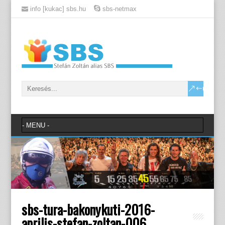
info [kukac] sbs.hu
sbs-netmax
sbs-tura-bakonykuti-2016-
aprilis-stefan-zoltan-006