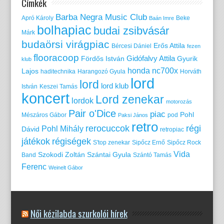
Címkék
Barba Negra Music Club
Apró Károly
Beke
Baán Imre
bolhapiac
budai zsibvásár
Márk
budaörsi virágpiac
Erős Attila
Bércesi Dániel
fezen
flooracoop
Gidófalvy Attila
Fördős István
Gyurik
klub
honda nc700x
Lajos
haditechnika
Harangozó Gyula
Horváth
lord
lord
lord klub
István
Keszei Tamás
koncert
Lord zenekar
lordok
motorozás
Pair o'Dice
piac
Pohl
Mészáros Gábor
pod
Paksi János
retro
rerocuccok
régi
Pohl Mihály
Dávid
retropiac
játékok
régiségek
S'top zenekar
Sipőcz Ernő
Sipőcz Rock
Vida
Szokodi Zoltán
Szántai Gyula
Band
Szántó Tamás
Ferenc
Weinelt Gábor
Női kézilabda szurkolói hírek