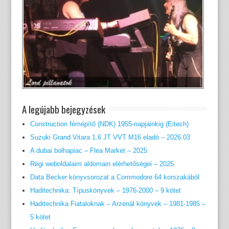
A legújabb bejegyzések
Construction fémépítő (NDK) 1955-napjainkig (Eitech)
Suzuki Grand Vitara 1.6 JT VVT M16 eladó – 2026.03
A dubai bolhapiac – Flea Market – 2025
Régi weboldalaim aldomain elérhetőségei – 2025
Data Becker könyvsorozat a Commodore 64 korszakából
Haditechnika: Típuskönyvek – 1976-2000 – 9 kötet
Haditechnika Fiataloknak – Arzenál könyvek – 1981-1985 –
5 kötet