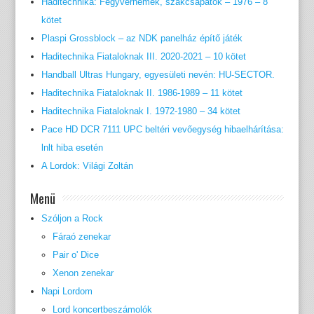
Haditechnika: Fegyvernemek, szakcsapatok – 1976 – 8
kötet
Plaspi Grossblock – az NDK panelház építő játék
Haditechnika Fiataloknak III. 2020-2021 – 10 kötet
Handball Ultras Hungary, egyesületi nevén: HU-SECTOR.
Haditechnika Fiataloknak II. 1986-1989 – 11 kötet
Haditechnika Fiataloknak I. 1972-1980 – 34 kötet
Pace HD DCR 7111 UPC beltéri vevőegység hibaelhárítása:
lnlt hiba esetén
A Lordok: Világi Zoltán
Menü
Szóljon a Rock
Fáraó zenekar
Pair o' Dice
Xenon zenekar
Napi Lordom
Lord koncertbeszámolók