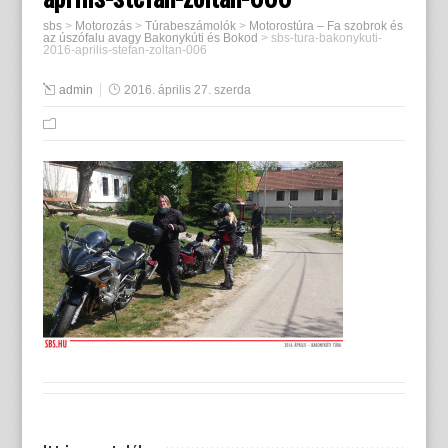
sbs
>
Motorozás
>
Túrabeszámolók
>
Motorostúra – Fa szobrok és
az úszófalu avagy Bakonykúti és Bokod
>
sbs-tura-bakonykuti-
2016-aprilis-stefan-zoltan-006
admin
2016. április 27. szerda