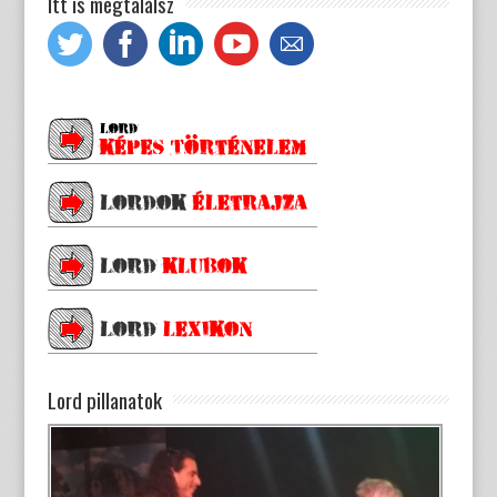
Itt is megtalálsz
Lord pillanatok