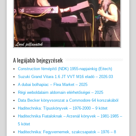
A legújabb bejegyzések
Construction fémépítő (NDK) 1955-napjainkig (Eitech)
Suzuki Grand Vitara 1.6 JT VVT M16 eladó – 2026.03
A dubai bolhapiac – Flea Market – 2025
Régi weboldalaim aldomain elérhetőségei – 2025
Data Becker könyvsorozat a Commodore 64 korszakából
Haditechnika: Típuskönyvek – 1976-2000 – 9 kötet
Haditechnika Fiataloknak – Arzenál könyvek – 1981-1985 –
5 kötet
Haditechnika: Fegyvernemek, szakcsapatok – 1976 – 8