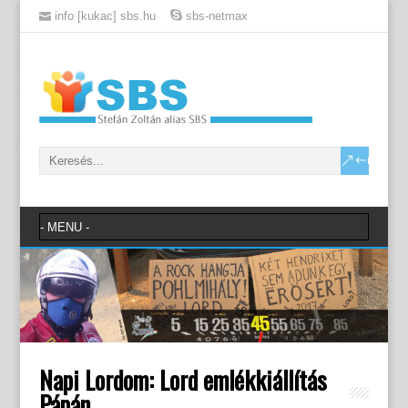
info [kukac] sbs.hu
sbs-netmax
Napi Lordom: Lord emlékkiállítás
Pápán