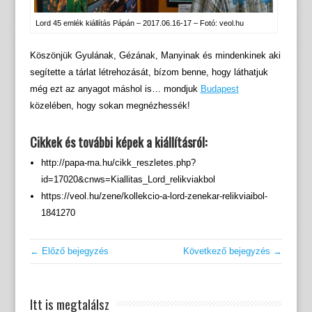
Lord 45 emlék kiállítás Pápán – 2017.06.16-17 – Fotó: veol.hu
Köszönjük Gyulának, Gézának, Manyinak és mindenkinek aki
segítette a tárlat létrehozását, bízom benne, hogy láthatjuk
még ezt az anyagot máshol is… mondjuk
Budapest
közelében, hogy sokan megnézhessék!
Cikkek és további képek a kiállításról:
http://papa-ma.hu/cikk_reszletes.php?
id=17020&cnws=Kiallitas_Lord_relikviakbol
https://veol.hu/zene/kollekcio-a-lord-zenekar-relikviaibol-
1841270
← Előző bejegyzés
Következő bejegyzés →
Itt is megtalálsz