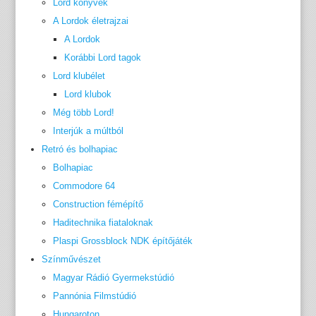
Lord könyvek
A Lordok életrajzai
A Lordok
Korábbi Lord tagok
Lord klubélet
Lord klubok
Még több Lord!
Interjúk a múltból
Retró és bolhapiac
Bolhapiac
Commodore 64
Construction fémépítő
Haditechnika fiataloknak
Plaspi Grossblock NDK építőjáték
Színművészet
Magyar Rádió Gyermekstúdió
Pannónia Filmstúdió
Hungaroton