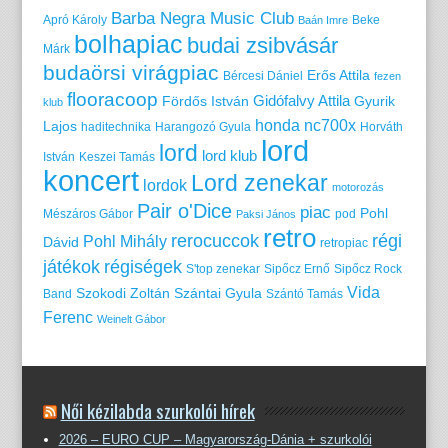
Barba Negra Music Club
Apró Károly
Beke
Baán Imre
bolhapiac
budai zsibvásár
Márk
budaörsi virágpiac
Erős Attila
Bércesi Dániel
fezen
flooracoop
Gidófalvy Attila
Fördős István
Gyurik
klub
honda nc700x
Lajos
haditechnika
Harangozó Gyula
Horváth
lord
lord
lord klub
István
Keszei Tamás
koncert
Lord zenekar
lordok
motorozás
Pair o'Dice
piac
Pohl
Mészáros Gábor
pod
Paksi János
retro
rerocuccok
régi
Pohl Mihály
Dávid
retropiac
játékok
régiségek
S'top zenekar
Sipőcz Ernő
Sipőcz Rock
Vida
Szokodi Zoltán
Szántai Gyula
Band
Szántó Tamás
Ferenc
Weinelt Gábor
Női kézilabda szurkolói hírek
2026 – EURO CUP – Magyarország-Dánia + szurkolói