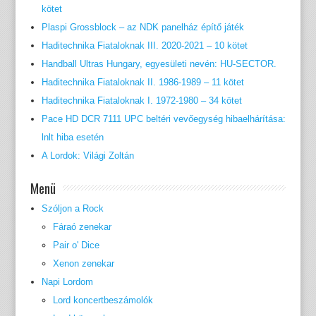
kötet
Plaspi Grossblock – az NDK panelház építő játék
Haditechnika Fiataloknak III. 2020-2021 – 10 kötet
Handball Ultras Hungary, egyesületi nevén: HU-SECTOR.
Haditechnika Fiataloknak II. 1986-1989 – 11 kötet
Haditechnika Fiataloknak I. 1972-1980 – 34 kötet
Pace HD DCR 7111 UPC beltéri vevőegység hibaelhárítása:
lnlt hiba esetén
A Lordok: Világi Zoltán
Menü
Szóljon a Rock
Fáraó zenekar
Pair o' Dice
Xenon zenekar
Napi Lordom
Lord koncertbeszámolók