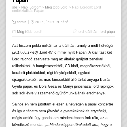
sbs
>
Napi Lordom
>
Még több Lord!
>
Napi Lordom: Lord
emlékkiállítás Pápán
admin
2017. június 19. hétfő
Még több Lord!
lord kiállítás
,
lord pápa
Azt hiszem példa nélküli az a kiállítás, amely a múlt hétvégén
(2017.06.17-18)
„Lord 45” címmel nyílt Pápán. A kiállítást két
Lord rajongó szervezte meg az általuk gyűjtött zenekari
relikviákból. A hanglemezekből, CD-kből, magnókazettákból,
korabeli plakátokból, régi fényképekből, egykori
újságcikkekből, és más kincsekből álló tárlat anyaga Buzás
Gyula pápai, és Bors Géza és Manyi jánosházai lord rajongók
sok sok évre visszamenő gyűjtőmunkájának eredménye.
Sajnos én nem jutottam el ezen a hétvégén a pápai koncertre
és igy a tárlatra sem
(évzáró a gyerekeknek és egyebek)
,
mégis amiért úgy gondoltam mindenképpen írok róla, az a
következő mondat:
„…Mindenképpen törekedett arra, hogy a