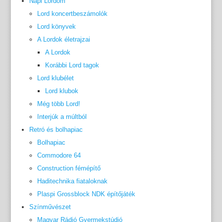
Napi Lordom
Lord koncertbeszámolók
Lord könyvek
A Lordok életrajzai
A Lordok
Korábbi Lord tagok
Lord klubélet
Lord klubok
Még több Lord!
Interjúk a múltból
Retró és bolhapiac
Bolhapiac
Commodore 64
Construction fémépítő
Haditechnika fiataloknak
Plaspi Grossblock NDK építőjáték
Színművészet
Magyar Rádió Gyermekstúdió