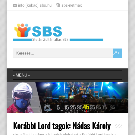
info [kukac] sbs.hu
sbs-netmax
Korábbi Lord tagok: Nádas Károly
sbs
>
Napi Lordom
>
A Lordok életrajzai
>
Korábbi Lord tagok
>