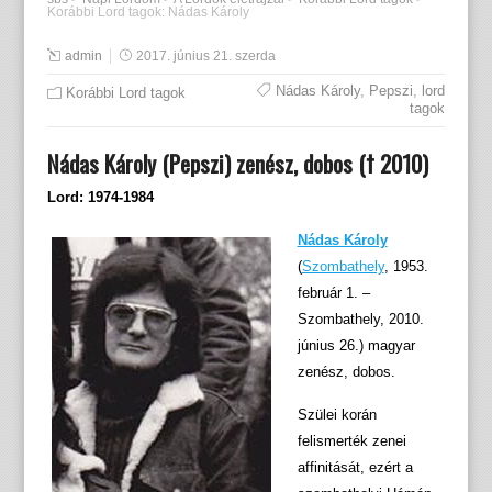
Korábbi Lord tagok: Nádas Károly
admin
2017. június 21. szerda
Nádas Károly
,
Pepszi
,
lord
Korábbi Lord tagok
tagok
Nádas Károly (Pepszi) zenész, dobos († 2010)
Lord: 1974-1984
Nádas Károly
(
Szombathely
, 1953.
február 1. –
Szombathely, 2010.
június 26.) magyar
zenész, dobos.
Szülei korán
felismerték zenei
affinitását, ezért a