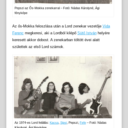
Pepszi az Ős-Mokka zenekarral – Fotó: Nádas Károlyné, Ági
fényképe
Az ős-Mokka feloszlása után a Lord zenekar vezetője
Vida
Ferenc
megkeresi, aki a Lordból kilépő
Sütő István
helyére
keresett akkor dobost. A zenekarban töltött évei alatt
születtek az első Lord számok.
Az 1974-es Lord felállás:
Kacsa
,
Sipsi
, Pepszi,
Fefe
– Fotó: Nádas
Károlyné, Ági fényképe