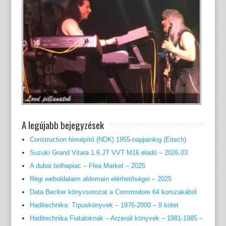
A legújabb bejegyzések
Construction fémépítő (NDK) 1955-napjainkig (Eitech)
Suzuki Grand Vitara 1.6 JT VVT M16 eladó – 2026.03
A dubai bolhapiac – Flea Market – 2025
Régi weboldalaim aldomain elérhetőségei – 2025
Data Becker könyvsorozat a Commodore 64 korszakából
Haditechnika: Típuskönyvek – 1976-2000 – 9 kötet
Haditechnika Fiataloknak – Arzenál könyvek – 1981-1985 –