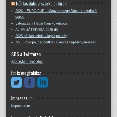
Női kézilabda szurkolói hírek
2026 – EURO CUP – Magyarország-Dánia + szurkolói
videó!
Látogatás a Hágai Nagykövetségen
Az ÉV JÁTÉKOSA-2025 díj
2025 női kézilabda-világbajnokság
Női Eurokupa, csoportkör: Csehország-Magyarország
SBS a Twitteren
@sbs68 Tweetjei
Itt is megtalálsz
Impresszum
Impresszum