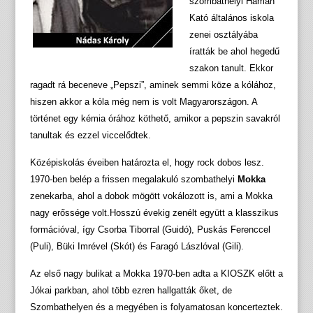
szombathelyi Hámán
Kató általános iskola
zenei osztályába
íratták be ahol hegedű
szakon tanult. Ekkor
ragadt rá beceneve „Pepszi”, aminek semmi köze a kólához,
hiszen akkor a kóla még nem is volt Magyarországon. A
történet egy kémia órához köthető, amikor a pepszin savakról
tanultak és ezzel viccelődtek.
Középiskolás éveiben határozta el, hogy rock dobos lesz.
1970-ben belép a frissen megalakuló szombathelyi
Mokka
zenekarba, ahol a dobok mögött vokálozott is, ami a Mokka
nagy erőssége volt.Hosszú évekig zenélt együtt a klasszikus
formációval, így Csorba Tiborral (Guidó), Puskás Ferenccel
(Puli), Büki Imrével (Skót) és Faragó Lászlóval (Gili).
Az első nagy bulikat a Mokka 1970-ben adta a KIOSZK előtt a
Jókai parkban, ahol több ezren hallgatták őket, de
Szombathelyen és a megyében is folyamatosan koncerteztek.