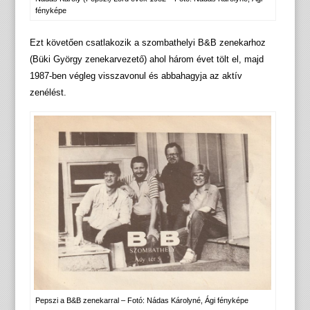
fényképe
Ezt követően csatlakozik a szombathelyi B&B zenekarhoz
(Büki György zenekarvezető) ahol három évet tölt el, majd
1987-ben végleg visszavonul és abbahagyja az aktív
zenélést.
Pepszi a B&B zenekarral – Fotó: Nádas Károlyné, Ági fényképe