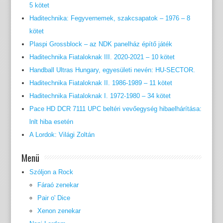
5 kötet
Haditechnika: Fegyvernemek, szakcsapatok – 1976 – 8
kötet
Plaspi Grossblock – az NDK panelház építő játék
Haditechnika Fiataloknak III. 2020-2021 – 10 kötet
Handball Ultras Hungary, egyesületi nevén: HU-SECTOR.
Haditechnika Fiataloknak II. 1986-1989 – 11 kötet
Haditechnika Fiataloknak I. 1972-1980 – 34 kötet
Pace HD DCR 7111 UPC beltéri vevőegység hibaelhárítása:
lnlt hiba esetén
A Lordok: Világi Zoltán
Menü
Szóljon a Rock
Fáraó zenekar
Pair o' Dice
Xenon zenekar