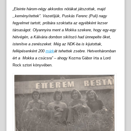
„Eleinte három-négy akkordos nótákat játszottak, majd
,,keményítettek”. Vezetőjük, Puskás Ferenc (Puli) nagy
fegyelmet tartott, próbára szoktatta az egyébként lezser
társaságot. Olyannyira ment a Mokka szekere, hogy egy-egy
hétvégén, a Kálvária dombon sikítozó had ünnepelte őket,
istenítve a zenészeket. Még az NDK-ba is kijutottak,
fellépésenként 200
márk
át tehettek zsebre. Hetvenháromban
ért a Mokka a csúcsra”
– ahogy Kozma Gábor írta a Lord
Rock sztori könyvében.