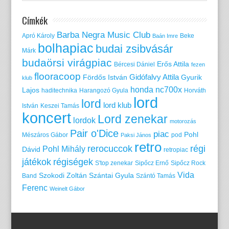
Címkék
Barba Negra Music Club
Apró Károly
Beke
Baán Imre
bolhapiac
budai zsibvásár
Márk
budaörsi virágpiac
Erős Attila
Bércesi Dániel
fezen
flooracoop
Gidófalvy Attila
Fördős István
Gyurik
klub
honda nc700x
Lajos
haditechnika
Harangozó Gyula
Horváth
lord
lord
lord klub
István
Keszei Tamás
koncert
Lord zenekar
lordok
motorozás
Pair o'Dice
piac
Pohl
Mészáros Gábor
pod
Paksi János
retro
rerocuccok
régi
Pohl Mihály
Dávid
retropiac
játékok
régiségek
S'top zenekar
Sipőcz Ernő
Sipőcz Rock
Vida
Szokodi Zoltán
Szántai Gyula
Band
Szántó Tamás
Ferenc
Weinelt Gábor