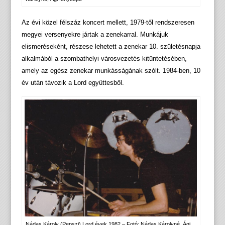
Az évi közel félszáz koncert mellett, 1979-től rendszeresen
megyei versenyekre jártak a zenekarral. Munkájuk
elismeréseként, részese lehetett a zenekar 10. születésnapja
alkalmából a szombathelyi városvezetés kitüntetésében,
amely az egész zenekar munkásságának szólt. 1984-ben, 10
év után távozik a Lord együttesből.
Nádas Károly (Pepszi) Lord évek 1982 – Fotó: Nádas Károlyné, Ági