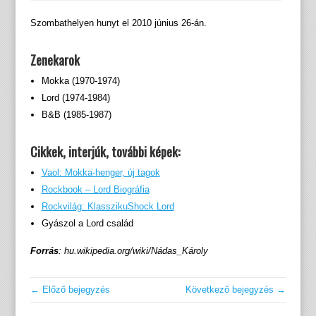
Szombathelyen hunyt el 2010 június 26-án.
Zenekarok
Mokka (1970-1974)
Lord (1974-1984)
B&B (1985-1987)
Cikkek, interjúk, további képek:
Vaol: Mokka-henger, új tagok
Rockbook – Lord Biográfia
Rockvilág: KlasszikuShock Lord
Gyászol a Lord család
Forrás
: hu.wikipedia.org/wiki/Nádas_Károly
← Előző bejegyzés
Következő bejegyzés →