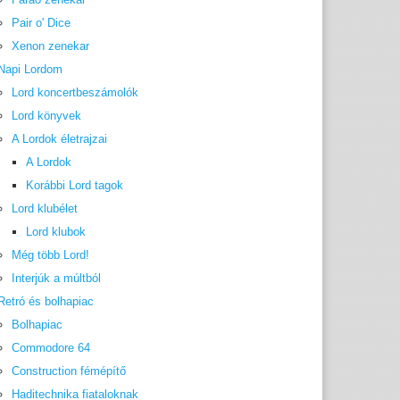
Pair o' Dice
Xenon zenekar
Napi Lordom
Lord koncertbeszámolók
Lord könyvek
A Lordok életrajzai
A Lordok
Korábbi Lord tagok
Lord klubélet
Lord klubok
Még több Lord!
Interjúk a múltból
Retró és bolhapiac
Bolhapiac
Commodore 64
Construction fémépítő
Haditechnika fiataloknak