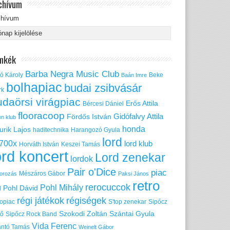
chívum
chívum
mkék
Barba Negra Music Club
ó Károly
Beke
Baán Imre
bolhapiac
budai zsibvásár
rk
udaörsi virágpiac
Erős Attila
Bércesi Dániel
flooracoop
Gidófalvy Attila
Fördős István
en klub
honda
urik Lajos
haditechnika
Harangozó Gyula
lord
700x
lord klub
Horváth István
Keszei Tamás
ord koncert
Lord zenekar
lordok
Pair o'Dice
piac
Mészáros Gábor
orozás
Paksi János
retro
rerocuccok
Pohl Mihály
Pohl Dávid
d
régi játékok
régiségek
ropiac
S'top zenekar
Sipőcz
Szokodi Zoltán
Szántai Gyula
nő
Sipőcz Rock Band
Vida Ferenc
ántó Tamás
Weinelt Gábor