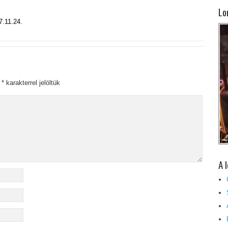
Lo
7.11.24.
t
*
karakterrel jelöltük
A 