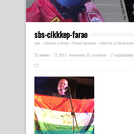
sbs-cikkkep-farao
sbs
>
Szóljon a Rock
>
Fáraó zenekar
>
Gidó és a Fáraó konc
admin
2017. november 25. szombat
ozzászólás