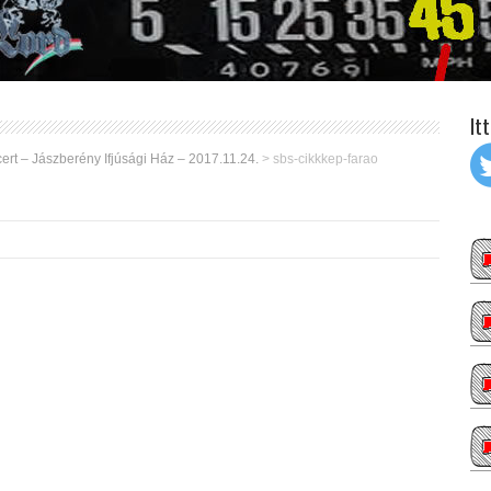
It
ert – Jászberény Ifjúsági Ház – 2017.11.24.
>
sbs-cikkkep-farao