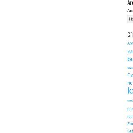
Ar
Ar
Cí
Apr
Má
b
fez
Gy
nc
l
mot
po
ret
Er
Sz