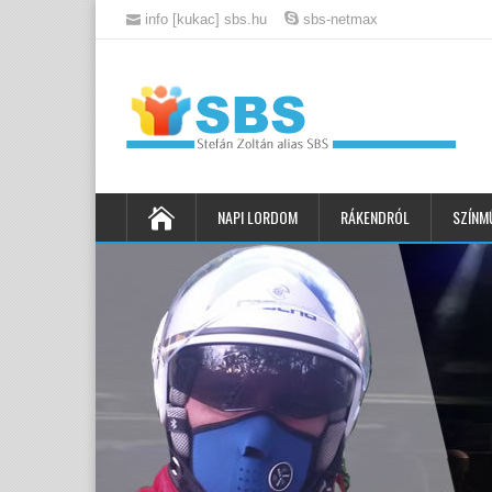
info [kukac] sbs.hu
sbs-netmax
NAPI LORDOM
RÁKENDRÓL
SZÍNM