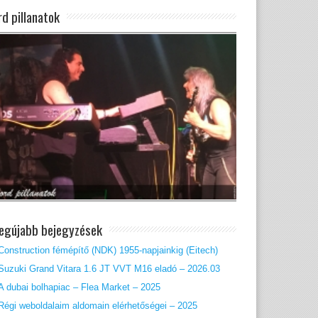
rd pillanatok
legújabb bejegyzések
Construction fémépítő (NDK) 1955-napjainkig (Eitech)
Suzuki Grand Vitara 1.6 JT VVT M16 eladó – 2026.03
A dubai bolhapiac – Flea Market – 2025
Régi weboldalaim aldomain elérhetőségei – 2025