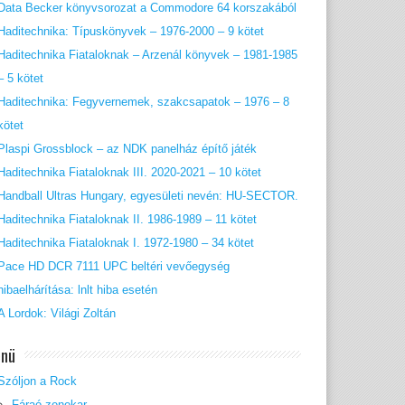
Data Becker könyvsorozat a Commodore 64 korszakából
Haditechnika: Típuskönyvek – 1976-2000 – 9 kötet
Haditechnika Fiataloknak – Arzenál könyvek – 1981-1985
– 5 kötet
Haditechnika: Fegyvernemek, szakcsapatok – 1976 – 8
kötet
Plaspi Grossblock – az NDK panelház építő játék
Haditechnika Fiataloknak III. 2020-2021 – 10 kötet
Handball Ultras Hungary, egyesületi nevén: HU-SECTOR.
Haditechnika Fiataloknak II. 1986-1989 – 11 kötet
Haditechnika Fiataloknak I. 1972-1980 – 34 kötet
Pace HD DCR 7111 UPC beltéri vevőegység
hibaelhárítása: lnlt hiba esetén
A Lordok: Világi Zoltán
nü
Szóljon a Rock
Fáraó zenekar