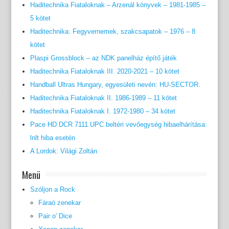
Haditechnika Fiataloknak – Arzenál könyvek – 1981-1985 –
5 kötet
Haditechnika: Fegyvernemek, szakcsapatok – 1976 – 8
kötet
Plaspi Grossblock – az NDK panelház építő játék
Haditechnika Fiataloknak III. 2020-2021 – 10 kötet
Handball Ultras Hungary, egyesületi nevén: HU-SECTOR.
Haditechnika Fiataloknak II. 1986-1989 – 11 kötet
Haditechnika Fiataloknak I. 1972-1980 – 34 kötet
Pace HD DCR 7111 UPC beltéri vevőegység hibaelhárítása:
lnlt hiba esetén
A Lordok: Világi Zoltán
Menü
Szóljon a Rock
Fáraó zenekar
Pair o' Dice