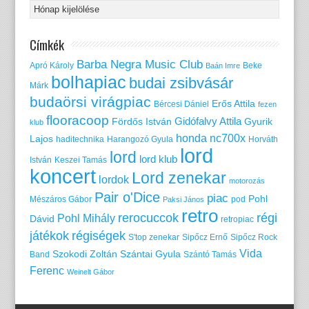
Címkék
Barba Negra Music Club
Apró Károly
Beke
Baán Imre
bolhapiac
budai zsibvásár
Márk
budaörsi virágpiac
Erős Attila
Bércesi Dániel
fezen
flooracoop
Gidófalvy Attila
Fördős István
Gyurik
klub
honda nc700x
Lajos
haditechnika
Harangozó Gyula
Horváth
lord
lord
lord klub
István
Keszei Tamás
koncert
Lord zenekar
lordok
motorozás
Pair o'Dice
piac
Pohl
Mészáros Gábor
pod
Paksi János
retro
rerocuccok
régi
Pohl Mihály
Dávid
retropiac
játékok
régiségek
S'top zenekar
Sipőcz Ernő
Sipőcz Rock
Vida
Szokodi Zoltán
Szántai Gyula
Band
Szántó Tamás
Ferenc
Weinelt Gábor