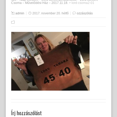
Csorna – Művelődési Ház – 2017.11.18.
>
lord-csorna2-01
admin
2017. november 20. hétfő
ozzászólás
Írj hozzászólást