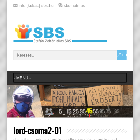
info [kukac] sbs.hu
sbs-netmax
lord-csorna2-01
sbs
>
Napi Lordom
>
Lord koncertbeszámolók
>
Lord koncert –