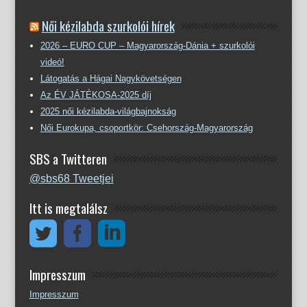
Női kézilabda szurkolói hírek
2026 – EURO CUP – Magyarország-Dánia + szurkolói
videó!
Látogatás a Hágai Nagykövetségen
Az ÉV JÁTÉKOSA-2025 díj
2025 női kézilabda-világbajnokság
Női Eurokupa, csoportkör: Csehország-Magyarország
SBS a Twitteren
@sbs68 Tweetjei
Itt is megtalálsz
Impresszum
Impresszum