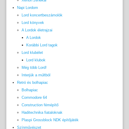
Xenon zenekar
Napi Lordom
Lord koncertbeszámolók
Lord könyvek
A Lordok életrajzai
A Lordok
Korábbi Lord tagok
Lord klubélet
Lord klubok
Még több Lord!
Interjúk a múltból
Retró és bolhapiac
Bolhapiac
Commodore 64
Construction fémépítő
Haditechnika fiataloknak
Plaspi Grossblock NDK építőjáték
Színművészet