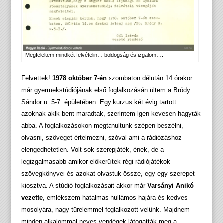
Megfeleltem mindkét felvételin… boldogság és izgalom….
Felvettek!
1978 október 7-én
szombaton délután 14 órakor
már gyermekstúdiójának első foglalkozásán ültem a Bródy
Sándor u. 5-7. épületében. Egy kurzus két évig tartott
azoknak akik bent maradtak, szerintem igen kevesen hagyták
abba. A foglalkozásokon megtanultunk szépen beszélni,
olvasni, szöveget értelmezni, szóval ami a rádiózáshoz
elengedhetetlen. Volt sok szerepjáték, ének, de a
legizgalmasabb amikor előkerültek régi rádiójátékok
szövegkönyvei és azokat olvastuk össze, egy egy szerepet
kiosztva. A stúdió foglalkozásait akkor már
Varsányi Anikó
vezette
, emlékszem hatalmas hullámos hajára és kedves
mosolyára, nagy türelemmel foglalkozott velünk. Majdnem
minden alkalommal neves vendégek látogatták meg a