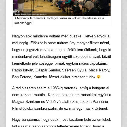
A Márvány teremnek különleges varázsa volt az élő adással és a
közönséggel.
Nagyon sok mindenre voltam még büszke, illetve vagyok a
mai napig. Először is sose tudtam úgy magyar filmet nézni,
hogy ne jegyeztem volna meg a körülöttem ülőknek, hogy ki
mindenkivel volt lehetőségem együtt szerepelni. Ezek közül
kiemelkedő jelentőséggel bírnak egykori rádiós „
apukáim
„:
Pathó István, Gáspár Sándor, Szersén Gyula, Mécs Károly,
Bán Ferenc, Kautzky József akiket biztosan tudok
A rádió szerepléseim a 1985-ig tartottak, amíg a hangom el
nem kezdett mutálni. Közben bekerültem másokkal együtt a
Magyar Szinkron és Videó vállalathoz is, azaz a Pannónia
Filmstúdióba szinkronizálni, de ez már egy másik történet.
Nagy bánatomra, hogy csak most kezdtem bele az emlékek
feltárásába, azon szomorú felfedezésem történt, hogy a