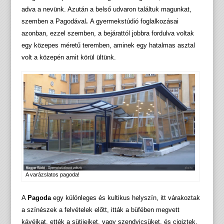
adva a nevünk. Azután a belső udvaron találtuk magunkat,
szemben a Pagodával
.
A gyermekstúdió foglalkozásai
azonban, ezzel szemben, a bejárattól jobbra fordulva voltak
egy közepes méretű teremben, aminek egy hatalmas asztal
volt a közepén amit körül ültünk.
A varázslatos pagoda!
A
Pagoda
egy különleges és kultikus helyszín, itt várakoztak
a színészek a felvételek előtt, itták a büfében megvett
kávéikat, ették a sütijeiket, vagy szendvicsüket, és cigiztek,