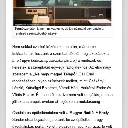
Természetesen itt nem mi vagyunk, de igy nézett ki egy stúdió a
rendező szemszögéből nézve.
Nem sokkal az első közös szerep után, már be-be
kukkantottak hozzánk a szombat délelőtti foglalkozásokra
(mert ugye hétköznap iskolába jártunk)
a rendezők és
keresték a szereplőket egy-egy rádiójátékhoz. Az első nagy
szerepem a
„Ne hagy magad Télapó”
Gáll Ernő
rendezésében, olyan színészek mellett, mint: Csákányi
László, Kútvölgyi Erzsébet, Váradi Hédi, Harkányi Endre és
Vörös Eszter. És innentől kezdve nem volt megállás, sorban
jöttek a szerepek éveken át, egészen a mutálásomig…
Csodálatos épületbirodalom volt a
Magyar Rádió
. A Bródy
Sándor utcai bejáraton jutottunk be az épületbe, itt egy
üvegkalickás portán kellett leigazolni magunkat, azaz le volt