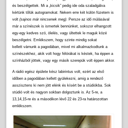
és beszélgettek. Mi a „kicsik” pedig ide oda szaladgálva
kértünk tőlük autogramokat. Nekem erre két külön füzetem is
volt
(sajnos már nincsenek meg)
. Persze az idő múlásával
már a színészek is ismertek bennünket, sokszor elhangzott
egy-egy kedves szó, ölelés, vagy ültettek le maguk közé
beszélgetni. Emlékszem, hogy szinte mindig sokat
kellett várnunk a pagodában, mivel mi alkalmazkodtunk a
színészekhez, akik volt hogy félórákat is késtek, ha éppen a
színházból jöttek, vagy egy másik szerepük volt éppen akkor.
A rádió egész épülete kész labirintus volt, ezért az első
időben a pagodában kellett gyülekezni, amig a rendező
asszisztens ki nem jött elénk és kísért be a stúdiókba. Sok
stúdió volt és nagyon sokban dolgoztunk is. Az 5-re, a
13,14,15-re és a másodikon lévő 22 és 23-ra határozottan
emlékszem.