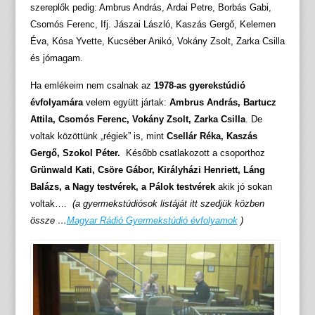
szereplők pedig: Ambrus András, Ardai Petre, Borbás Gabi,
Csomós Ferenc, Ifj. Jászai László, Kaszás Gergő, Kelemen
Éva, Kósa Yvette, Kucséber Anikó, Vokány Zsolt, Zarka Csilla
és jómagam.
Ha emlékeim nem csalnak az
1978-as gyerekstúdió
évfolyamára
velem együtt jártak:
Ambrus András, Bartucz
Attila, Csomós Ferenc, Vokány Zsolt, Zarka Csilla
. De
voltak közöttünk „régiek” is, mint
Csellár Réka,
Kaszás
Gergő, Szokol Péter.
Később csatlakozott a csoporthoz
Grünwald Kati, Csöre Gábor, Királyházi Henriett, Láng
Balázs, a Nagy testvérek, a Pálok testvérek
akik jó sokan
voltak….
(a gyermekstúdiósok listáját itt szedjük közben
össze …
Magyar Rádió Gyermekstúdió évfolyamok
)