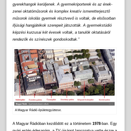
gyerekhangok kerüljenek. A gyermekriporterek és az ének-
zenei oktatóműsorok és komplex kreatív ismeretterjesztő
műsorok iskolás gyermek résztvevő is voltak, de elsősorban
ifjúsági hangjátékok szerepeit játszották. A gyermekstúdió
képzési kurzusai két évesek voltak, a tanulók oktatásáról
rendezők és színészek gondoskodtak.”
A Magyar Rádió épületegyüttese.
A Magyar Rádióban kezdődött ez a történetem
1978
-ban. Egy
nyári estén édesapám, a TV újságot lapozgatva vette észre a