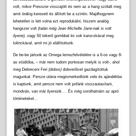
volt, mikor Presszer visszajött és nem az a hang szólalt meg
amit órákig keresett és állított be a szintin. Majdhogynem
lehetetlen is lett volna ezt reprodukálni, hiszem analóg
hangszer volt
(talán még Jean Michelle Jarre-nak is volt
ilyene)
, vagy 50 tekerő gombbal és sok karocskával meg
tolinckával, amit mi jó elállítottunk.
De be-be jártunk az Omega lemezfelvételére is a 6-os vagy 8-
as stúdióba, – már nem tudom pontosan melyik is volt-, ahol
meg Debreceni Feri
(dobos)
dobverőivel gazdagítottuk
magunkat. Persze utána megismerkedtünk vele és ajándékba
is kaptunk, amit persze nem volt pofánk visszautasítani,
mondván, van már ilyenünk…. És még sorolhatnám az apró
történeteket…