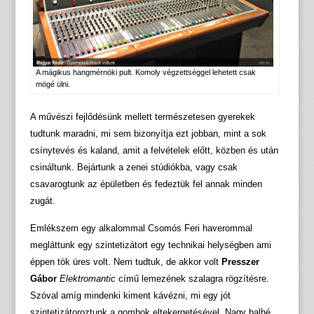
A mágikus hangmérnöki pult. Komoly végzettséggel lehetett csak
mögé ülni.
A művészi fejlődésünk mellett természetesen gyerekek
tudtunk maradni, mi sem bizonyítja ezt jobban, mint a sok
csínytevés és kaland, amit a felvételek előtt, közben és után
csináltunk. Bejártunk a zenei stúdiókba, vagy csak
csavarogtunk az épületben és fedeztük fel annak minden
zugát.
Emlékszem egy alkalommal Csomós Feri haverommal
megláttunk egy szintetizátort egy technikai helységben ami
éppen tök üres volt. Nem tudtuk, de akkor volt
Presszer
Gábor
Elektromantic
című lemezének szalagra rögzítésre.
Szóval amíg mindenki kiment kávézni, mi egy jót
szintetizátoroztunk a gombok eltekergetésével. Nagy balhé