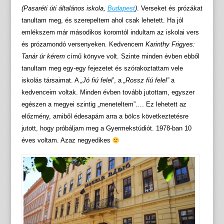
(Pasaréti úti általános iskola,
Budapest
)
. Verseket és prózákat
tanultam meg, és szerepeltem ahol csak lehetett. Ha jól
emlékszem már másodikos koromtól indultam az iskolai vers
és prózamondó versenyeken. Kedvencem
Karinthy Frigyes:
Tanár úr kérem
című könyve volt. Szinte minden évben ebből
tanultam meg egy-egy fejezetet és szórakoztattam vele
iskolás társaimat. A
„Jó fiú felel’
, a
„Rossz fiú felel”
a
kedvenceim voltak. Minden évben tovább jutottam, egyszer
egészen a megyei szintig „meneteltem”…. Ez lehetett az
előzmény, amiből édesapám arra a bölcs következtetésre
jutott, hogy próbáljam meg a Gyermekstúdiót. 1978-ban 10
éves voltam. Azaz negyedikes