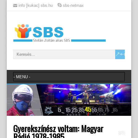
info [kukac] sbs.hu
sbs-netmax
Gyerekszínész voltam: Magyar
Rádió 1978-1985