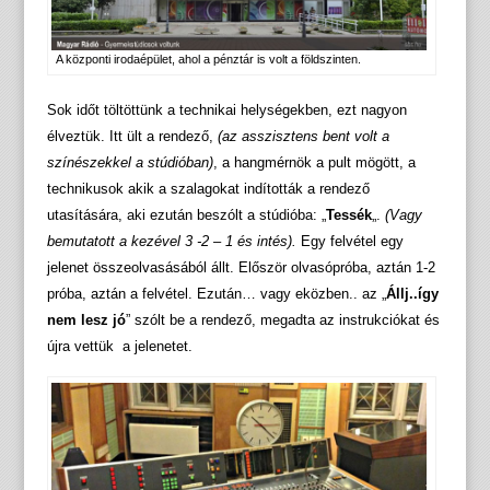
A központi irodaépület, ahol a pénztár is volt a földszinten.
Sok időt töltöttünk a technikai helységekben, ezt nagyon
élveztük. Itt ült a rendező,
(az asszisztens bent volt a
színészekkel a stúdióban)
, a hangmérnök a pult mögött, a
technikusok akik a szalagokat indították a rendező
utasítására, aki ezután beszólt a stúdióba: „
Tessék
„.
(Vagy
bemutatott a kezével 3 -2 – 1 és intés).
Egy felvétel egy
jelenet összeolvasásából állt. Először olvasópróba, aztán 1-2
próba, aztán a felvétel. Ezután… vagy eközben.. az „
Állj..így
nem lesz jó
” szólt be a rendező, megadta az instrukciókat és
újra vettük a jelenetet.