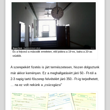
És a folyosó a második emeleten, elöl jobbra a 19-es, balra a 20-as
stúdiók.
A szerepekért fizetés is járt természetesen, hiszen dolgoztunk
már akkor keményen. Ez a meghallgatásért járó 50.- Ft-tól a
2-3 napig tartó főszerep felvételért járó 350.- Ft-ig terjedhetett,
… na ez volt nekünk a „csúcsgázsi”