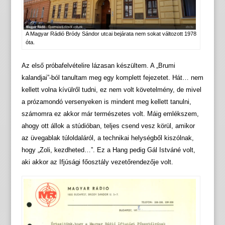
A Magyar Rádió Bródy Sándor utcai bejárata nem sokat változott 1978
óta.
Az első próbafelvételire lázasan készültem. A „Brumi
kalandjai”-ból tanultam meg egy komplett fejezetet. Hát… nem
kellett volna kívülről tudni, ez nem volt követelmény, de mivel
a prózamondó versenyeken is mindent meg kellett tanulni,
számomra ez akkor már természetes volt. Máig emlékszem,
ahogy ott állok a stúdióban, teljes csend vesz körül, amikor
az üvegablak túloldaláról, a technikai helységből kiszólnak,
hogy „Zoli, kezdheted…”. Ez a Hang pedig Gál Istváné volt,
aki akkor az Ifjúsági főosztály vezetőrendezője volt.