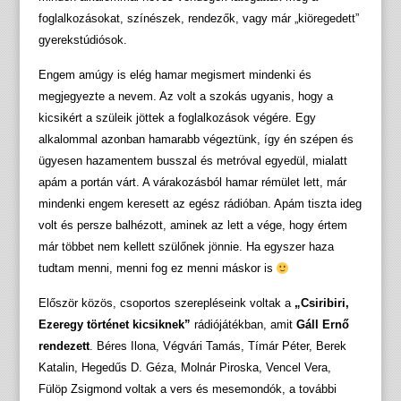
foglalkozásokat, színészek, rendezők, vagy már „kiöregedett”
gyerekstúdiósok.
Engem amúgy is elég hamar megismert mindenki és
megjegyezte a nevem. Az volt a szokás ugyanis, hogy a
kicsikért a szüleik jöttek a foglalkozások végére. Egy
alkalommal azonban hamarabb végeztünk, így én szépen és
ügyesen hazamentem busszal és metróval egyedül, mialatt
apám a portán várt. A várakozásból hamar rémület lett, már
mindenki engem keresett az egész rádióban. Apám tiszta ideg
volt és persze balhézott, aminek az lett a vége, hogy értem
már többet nem kellett szülőnek jönnie. Ha egyszer haza
tudtam menni, menni fog ez menni máskor is
Először közös, csoportos szerepléseink voltak a
„Csiribiri,
Ezeregy történet kicsiknek”
rádiójátékban, amit
Gáll Ernő
rendezett
. Béres Ilona, Végvári Tamás, Tímár Péter, Berek
Katalin, Hegedűs D. Géza, Molnár Piroska, Vencel Vera,
Fülöp Zsigmond voltak a vers és mesemondók, a további