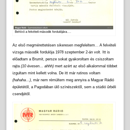
Behívó a felvételi második fordulójára….
Az első megmérettetésen sikeresen megfeleltem… A felvételi
vizsga második fordulója 1978 szeptember 2-án volt. Itt is
előadtam a Brumit, persze sokat gyakoroltam és csiszoltam
rajta
(10 évesen… ahhh)
mert azért az első alkalommal többet
izgultam mint kellett volna. De itt már rutinos voltam
(hahaha…)
, már nem rémültem meg annyira a Magyar Rádió
épületétől, a Pagodában ülő színészektől, sem a stúdió űrbéli
csendjétől.