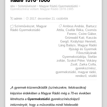
sbs
>
Színművészet
>
Magyar Rádió Gyermekstúdió
>
Gyerekszínész voltam: Magyar Rádió 1978-1985
admin
2017. december 21. csütörtök
Színművészet
,
Magyar
Ambrus András
,
Bartucz
Rádió Gyermekstúdió
Attila
,
Csellár Réka
,
Csomós
Ferenc
,
Csöre Gábor
,
Grünwald Kati
,
Kaszás
Gergő
,
Királyházi Henriett
,
Láng Balázs
,
Magyar Rádió
Ifjúsági és Gyermek
Főosztályának
Gyermekstúdiója
,
Stefán
zoltán
,
Szokol Péter
,
Vokány
Zsolt
,
Zarka Csilla
,
gyerekszínész
,
gyermekstúdió
,
magyar rádió
,
rendező
,
stúdió
„A gyermek-közreműködők (színészekre, felolvasókra)
képzése érdekében a Magyar Rádió még a 70-es években
létrehozta a
Gyermekstúdió
gyerekszínészképző
intézményét, hogy a műsorokba minél hitelesebb