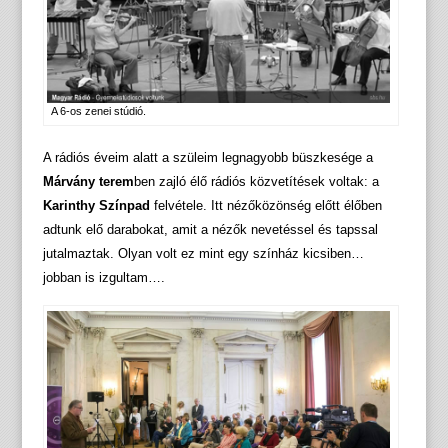
A 6-os zenei stúdió.
A rádiós éveim alatt a szüleim legnagyobb büszkesége a
Márvány terem
ben zajló élő rádiós közvetítések voltak: a
Karinthy Színpad
felvétele. Itt nézőközönség előtt élőben
adtunk elő darabokat, amit a nézők nevetéssel és tapssal
jutalmaztak. Olyan volt ez mint egy színház kicsiben…
jobban is izgultam….