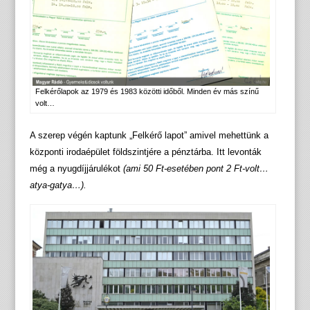
Felkérőlapok az 1979 és 1983 közötti időből. Minden év más színű
volt…
A szerep végén kaptunk „Felkérő lapot” amivel mehettünk a
központi irodaépület földszintjére a pénztárba. Itt levonták
még a nyugdíjjárulékot
(ami 50 Ft-esetében pont 2 Ft-volt…
atya-gatya…).