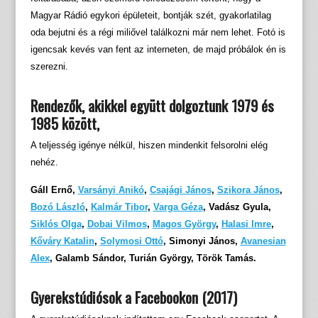
Magyar Rádió egykori épületeit, bontják szét, gyakorlatilag
oda bejutni és a régi miliővel találkozni már nem lehet. Fotó is
igencsak kevés van fent az interneten, de majd próbálok én is
szerezni.
Rendezők, akikkel együtt dolgoztunk 1979 és
1985 között,
A teljesség igénye nélkül, hiszen mindenkit felsorolni elég
nehéz.
Gáll Ernő,
Varsányi Anikó
,
Csajági János
,
Szikora János
,
Bozó László
,
Kalmár Tibor
,
Varga Géza
, Vadász Gyula,
Siklós Olga
,
Dobai Vilmos
,
Magos György
,
Halasi Imre
,
Kőváry Katalin
,
Solymosi Ottó
, Simonyi János,
Avanesian
Alex
, Galamb Sándor, Turián György, Török Tamás.
Gyerekstúdiósok a Facebookon (2017)