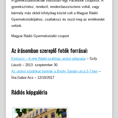
A gyerekstúdiósoknak indítottam egy Facebook csoportot. A
gyerekszínész, rendező, rendezőasszisztens voltál, vagy
bármely más okból kifolyólag közöd volt a Magyar Rádió
Gyermekstúdiójához, csatlakozz és oszd meg az emlékeidet
velünk.
Magyar Rádió Gyermekstúdió csoport
Az írásomban szereplő fotók forrásai:
Exkluzív – A régi Rádió-székház utolsó pillanatai
– Szily
László – 2013. szeptember 30
Az utolsó stúdiókat bontják a Bródy Sándor utca 5-7-ben
–
Írta:Gabor Acs – 12/10/2017
Rádiós képgaléria