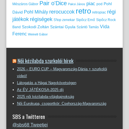
Pair o'Dice
piac
Pohl
Mészáros Gábor
pod
Paksi János
retro
rerocuccok
régi
Pohl Mihály
Dávid
retropiac
játékok
régiségek
S'top zenekar
Sipőcz Ernő
Sipőcz Rock
Vida
Szokodi Zoltán
Szántai Gyula
Band
Szántó Tamás
Ferenc
Weinelt Gábor
Női kézilabda szurkolói hírek
2026 – EURO CUP – Magyarország-Dánia + szurkolói
videó!
Látogatás a Hágai Nagykövetségen
Az ÉV JÁTÉKOSA-2025 díj
2025 női kézilabda-világbajnokság
Női Eurokupa, csoportkör: Csehország-Magyarország
SBS a Twitteren
@sbs68 Tweetjei