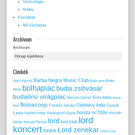
Technológia
Hobby
Kézilabda
Női kézilabda
Archívum
Archívum
Címkék
Barba Negra Music Club
Apró Károly
Beke
Baán Imre
bolhapiac
budai zsibvásár
Márk
budaörsi virágpiac
Erős Attila
Bércesi Dániel
fezen
flooracoop
Gidófalvy Attila
Fördős István
Gyurik
klub
honda nc700x
Lajos
haditechnika
Harangozó Gyula
Horváth
lord
lord
lord klub
István
Keszei Tamás
koncert
Lord zenekar
lordok
motorozás