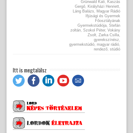
Grünwald Kati
,
Kaszás
Gergő
,
Királyházi Henriett
,
Láng Balázs
,
Magyar Rádió
Ifjúsági és Gyermek
Főosztályának
Gyermekstúdiója
,
Stefán
zoltán
,
Szokol Péter
,
Vokány
Zsolt
,
Zarka Csilla
,
gyerekszínész
,
gyermekstúdió
,
magyar rádió
,
rendező
,
stúdió
Itt is megtalálsz