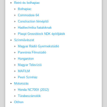
Retró és bolhapiac
Bolhapiac
Commodore 64
Construction fémépítő
Haditechnika fiataloknak
Plaspi Grossblock NDK építőjáték
Színművészet
Magyar Rádió Gyermekstúdió
Pannónia Filmstúdió
Hungaroton
Magyar Televízió
MAFILM
Pesti Színház
Motorozás
Honda NC700X (2012)
Túrabeszámolók
Otthon