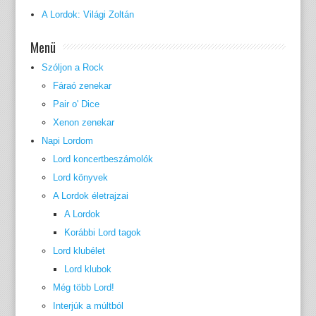
A Lordok: Világi Zoltán
Menü
Szóljon a Rock
Fáraó zenekar
Pair o' Dice
Xenon zenekar
Napi Lordom
Lord koncertbeszámolók
Lord könyvek
A Lordok életrajzai
A Lordok
Korábbi Lord tagok
Lord klubélet
Lord klubok
Még több Lord!
Interjúk a múltból