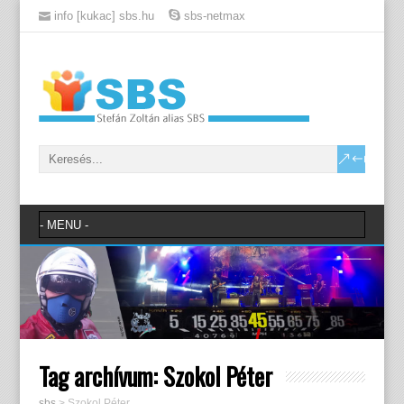
info [kukac] sbs.hu
sbs-netmax
Tag archívum:
Szokol Péter
sbs
>
Szokol Péter