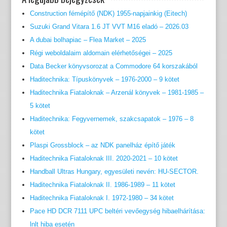
Construction fémépítő (NDK) 1955-napjainkig (Eitech)
Suzuki Grand Vitara 1.6 JT VVT M16 eladó – 2026.03
A dubai bolhapiac – Flea Market – 2025
Régi weboldalaim aldomain elérhetőségei – 2025
Data Becker könyvsorozat a Commodore 64 korszakából
Haditechnika: Típuskönyvek – 1976-2000 – 9 kötet
Haditechnika Fiataloknak – Arzenál könyvek – 1981-1985 –
5 kötet
Haditechnika: Fegyvernemek, szakcsapatok – 1976 – 8
kötet
Plaspi Grossblock – az NDK panelház építő játék
Haditechnika Fiataloknak III. 2020-2021 – 10 kötet
Handball Ultras Hungary, egyesületi nevén: HU-SECTOR.
Haditechnika Fiataloknak II. 1986-1989 – 11 kötet
Haditechnika Fiataloknak I. 1972-1980 – 34 kötet
Pace HD DCR 7111 UPC beltéri vevőegység hibaelhárítása:
lnlt hiba esetén