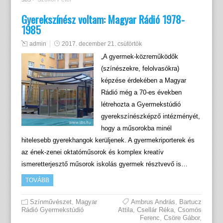
Gyerekszínész voltam: Magyar Rádió 1978-
1985
admin
2017. december 21. csütörtök
„A gyermek-közreműködők
(színészekre, felolvasókra)
képzése érdekében a Magyar
Rádió még a 70-es években
létrehozta a Gyermekstúdió
gyerekszínészképző intézményét,
hogy a műsorokba minél
hitelesebb gyerekhangok kerüljenek. A gyermekriporterek és
az ének-zenei oktatóműsorok és komplex kreatív
ismeretterjesztő műsorok iskolás gyermek résztvevő is…
TOVÁBB
Színművészet
,
Magyar
Ambrus András
,
Bartucz
Rádió Gyermekstúdió
Attila
,
Csellár Réka
,
Csomós
Ferenc
,
Csöre Gábor
,