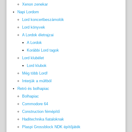
Xenon zenekar
Napi Lordom
Lord koncertbeszámolók
Lord könyvek
A Lordok életrajzai
A Lordok
Korábbi Lord tagok
Lord klubélet
Lord klubok
Még több Lord!
Interjúk a múltból
Retró és bolhapiac
Bolhapiac
Commodore 64
Construction fémépítő
Haditechnika fiataloknak
Plaspi Grossblock NDK építőjáték