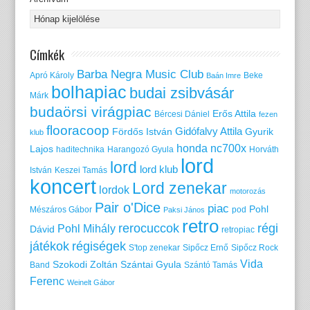
Címkék
Barba Negra Music Club
Apró Károly
Beke
Baán Imre
bolhapiac
budai zsibvásár
Márk
budaörsi virágpiac
Erős Attila
Bércesi Dániel
fezen
flooracoop
Gidófalvy Attila
Fördős István
Gyurik
klub
honda nc700x
Lajos
haditechnika
Harangozó Gyula
Horváth
lord
lord
lord klub
István
Keszei Tamás
koncert
Lord zenekar
lordok
motorozás
Pair o'Dice
piac
Pohl
Mészáros Gábor
pod
Paksi János
retro
rerocuccok
régi
Pohl Mihály
Dávid
retropiac
játékok
régiségek
S'top zenekar
Sipőcz Ernő
Sipőcz Rock
Vida
Szokodi Zoltán
Szántai Gyula
Band
Szántó Tamás
Ferenc
Weinelt Gábor