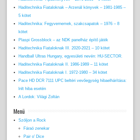
Haditechnika Fiataloknak – Arzenál könyvek – 1981-1985 –
5 kötet
Haditechnika: Fegyvernemek, szakcsapatok – 1976 – 8
kötet
Plaspi Grossblock – az NDK panelház építő játék
Haditechnika Fiataloknak III. 2020-2021 – 10 kötet
Handball Ultras Hungary, egyesületi nevén: HU-SECTOR.
Haditechnika Fiataloknak II. 1986-1989 – 11 kötet
Haditechnika Fiataloknak I. 1972-1980 – 34 kötet
Pace HD DCR 7111 UPC beltéri vevőegység hibaelhárítása:
lnlt hiba esetén
A Lordok: Világi Zoltán
Menü
Szóljon a Rock
Fáraó zenekar
Pair o' Dice