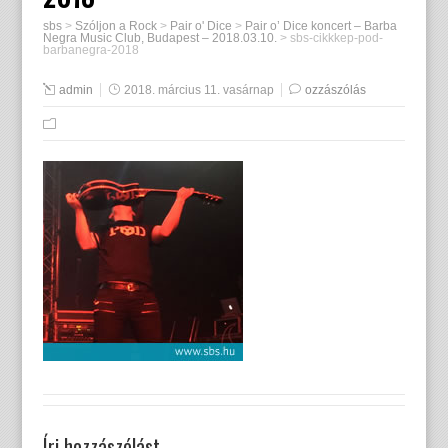
sbs
>
Szóljon a Rock
>
Pair o' Dice
>
Pair o’ Dice koncert – Barba
Negra Music Club, Budapest – 2018.03.10.
>
sbs-cikkkep-pod-
barbanegra-2018
admin
2018. március 11. vasárnap
ozzászólás
Írj hozzászólást