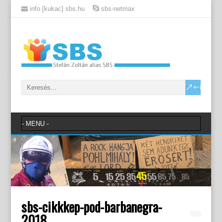
info [kukac] sbs.hu
sbs-netmax
sbs-cikkkep-pod-barbanegra-
2018