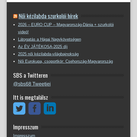
Női kézilabda szurkolói hírek
2026 – EURO CUP – Magyarország-Dánia + szurkolói
videó!
Látogatás a Hágai Nagykövetségen
Az ÉV JÁTÉKOSA-2025 díj
2025 női kézilabda-világbajnokság
Női Eurokupa, csoportkör: Csehország-Magyarország
SBS a Twitteren
@sbs68 Tweetjei
Itt is megtalálsz
Impresszum
Impresszum