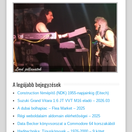
A legújabb bejegyzések
Construction fémépítő (NDK) 1955-napjainkig (Eitech)
Suzuki Grand Vitara 1.6 JT VVT M16 eladó – 2026.03
A dubai bolhapiac – Flea Market – 2025
Régi weboldalaim aldomain elérhetőségei – 2025
Data Becker könyvsorozat a Commodore 64 korszakából
Haditechnika: Típuskönyvek – 1976-2000 – 9 kötet