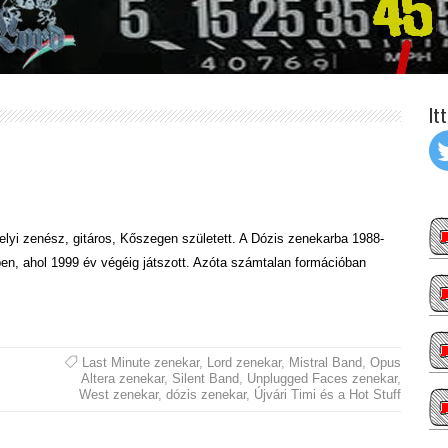
It
yi zenész, gitáros, Kőszegen született. A Dózis zenekarba 1988-
ben, ahol 1999 év végéig játszott. Azóta számtalan formációban
Last Minute zenekar
,
Lord zenekar
,
Mistral Band
,
Opus
Altera zenekar
,
Silent Band
,
Unplugged Faces zenekar
,
West zenekar
,
dózis zenekar
,
Újvári Timi és a Hot Stuff