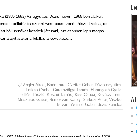
Lo
ka (1985-1992) Az együttes Dózis néven, 1985-ben alakult
edeti célkitűzés szerint west-coast zenét játszott volna, de
att báli zenéket kezdtek játszani, azt azonban igen magas
kar alapításakor a felállás a következő…
Angler Ákos
,
Baán Imre
,
Czetter Gábor
,
Dózis együttes
,
Farkas Csaba
,
Garamvölgyi Tamás
,
Harangozó Gyula
,
Hollósi László
,
Keszei Tamás
,
Kiss Csaba
,
Kovács Ervin
,
A 
Mészáros Gábor
,
Nemesvári Károly
,
Sárközi Péter
,
Viszket
István
,
Weinelt Gábor
,
dózis zenekar