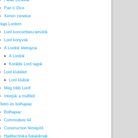
Pair o' Dice
Xenon zenekar
Napi Lordom
Lord koncertbeszámolók
Lord könyvek
A Lordok életrajzai
A Lordok
Korábbi Lord tagok
Lord klubélet
Lord klubok
Még több Lord!
Interjúk a múltból
Retró és bolhapiac
Bolhapiac
Commodore 64
Construction fémépítő
Haditechnika fiataloknak