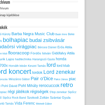
chívum
chívum
mkék
Barba Negra Music Club
ó Károly
Beke
Baán Imre
bolhapiac
budai zsibvásár
rk
udaörsi virágpiac
Erős Attila
Bércesi Dániel
flooracoop
Gidófalvy Attila
Fördős István
en klub
honda
urik Lajos
haditechnika
Harangozó Gyula
lord
700x
lord klub
Horváth István
Keszei Tamás
ord koncert
Lord zenekar
lordok
Pair o'Dice
piac
Mészáros Gábor
orozás
Paksi János
retro
rerocuccok
Pohl Mihály
Pohl Dávid
d
régi játékok
régiségek
ropiac
S'top zenekar
Sipőcz
Szokodi Zoltán
Szántai Gyula
nő
Sipőcz Rock Band
Vida Ferenc
ántó Tamás
Weinelt Gábor