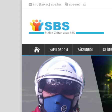
info [kukac] sbs.hu
sbs-netmax
NAPI LORDOM
RÁKENDRÓL
SZÍNM