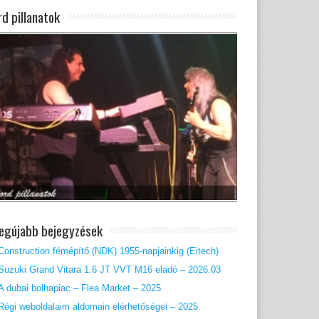
rd pillanatok
legújabb bejegyzések
Construction fémépítő (NDK) 1955-napjainkig (Eitech)
Suzuki Grand Vitara 1.6 JT VVT M16 eladó – 2026.03
A dubai bolhapiac – Flea Market – 2025
Régi weboldalaim aldomain elérhetőségei – 2025