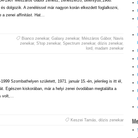
984-1987 Mészáros Gábor zenész, zeneszerző, billentyűs,1968.
l és dolgozik. A zenéléssel már nagyon korán elkezdett foglalkozni,
a zenei affinitást. Hat…
Bianco zenekar
,
Galaxy zenekar
,
Mészáros Gábor
,
Navis
zenekar
,
S'top zenekar
,
Spectrum zenekar
,
dózis zenekar
,
lord
,
madam zenekar
99 Szombathelyen született, 1971. január 15.-én, jelenleg is itt él,
ását. Egészen kiskorában, már a helyi zenei óvodában megtalálta a
s volt,…
Me
Keszei Tamás
,
dózis zenekar