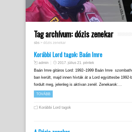
Tag archívum:
dózis zenekar
sbs
>
dózis zenekar
Korábbi Lord tagok: Baán Imre
admin
2017. július 21. péntek
Baán Imre gitáros Lord: 1992–1999 Baán Imre szombathel
ban került, majd innen hívták át a Lord együttesbe 1992-
fordult meg, jelenleg is aktívan zenél. Zenekarok:…
TOVÁBB
Korábbi Lord tagok
A Dózis zenekar