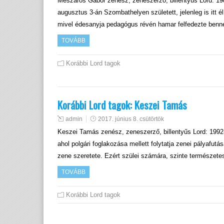
Mészáros Gábor zenész, zeneszerző, billentyűs Lord: 1
augusztus 3-án Szombathelyen született, jelenleg is itt é
mivel édesanyja pedagógus révén hamar felfedezte benne 
TOVÁBB
Korábbi Lord tagok
Korábbi Lord tagok: Keszei Tamás
admin
2017. június 8. csütörtök
Keszei Tamás zenész, zeneszerző, billentyűs Lord: 1992-19
ahol polgári foglakozása mellett folytatja zenei pályafut
zene szeretete. Ezért szülei számára, szinte természete
TOVÁBB
Korábbi Lord tagok