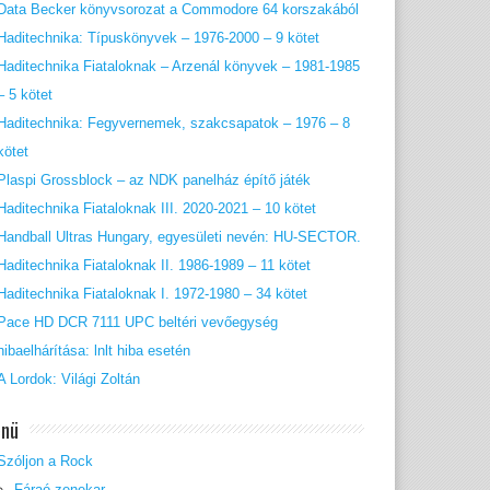
Data Becker könyvsorozat a Commodore 64 korszakából
Haditechnika: Típuskönyvek – 1976-2000 – 9 kötet
Haditechnika Fiataloknak – Arzenál könyvek – 1981-1985
– 5 kötet
Haditechnika: Fegyvernemek, szakcsapatok – 1976 – 8
kötet
Plaspi Grossblock – az NDK panelház építő játék
Haditechnika Fiataloknak III. 2020-2021 – 10 kötet
Handball Ultras Hungary, egyesületi nevén: HU-SECTOR.
Haditechnika Fiataloknak II. 1986-1989 – 11 kötet
Haditechnika Fiataloknak I. 1972-1980 – 34 kötet
Pace HD DCR 7111 UPC beltéri vevőegység
hibaelhárítása: lnlt hiba esetén
A Lordok: Világi Zoltán
nü
Szóljon a Rock
Fáraó zenekar