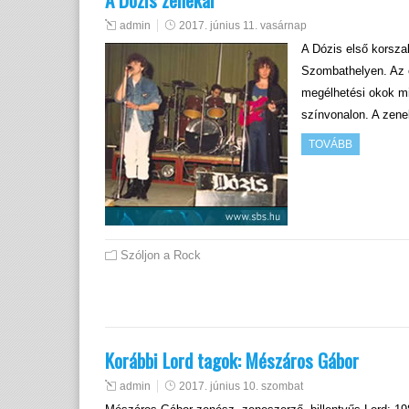
admin
2017. június 11. vasárnap
A Dózis első korsza
Szombathelyen. Az er
megélhetési okok mi
színvonalon. A zene
TOVÁBB
Szóljon a Rock
Korábbi Lord tagok: Mészáros Gábor
admin
2017. június 10. szombat