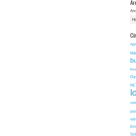
Ar
Ar
Cí
Apr
Má
b
fez
Gy
nc
l
mot
po
ret
Er
Sz