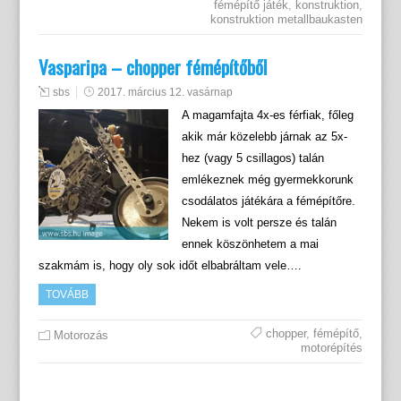
fémépítő játék
,
konstruktion
,
konstruktion metallbaukasten
Vasparipa – chopper fémépítőből
sbs
2017. március 12. vasárnap
A magamfajta 4x-es férfiak, főleg
akik már közelebb járnak az 5x-
hez (vagy 5 csillagos) talán
emlékeznek még gyermekkorunk
csodálatos játékára a fémépítőre.
Nekem is volt persze és talán
ennek köszönhetem a mai
szakmám is, hogy oly sok időt elbabráltam vele….
TOVÁBB
chopper
,
fémépítő
,
Motorozás
motorépítés