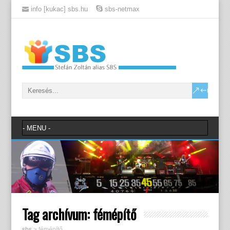
info [kukac] sbs.hu
sbs-netmax
Tag archívum:
fémépítő
sbs
>
fémépítő