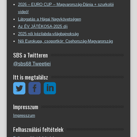
2026 – EURO CUP – Magyarország-Dánia + szurkolói
videó!
Látogatás a Hágai Nagykövetségen
Az ÉV JÁTÉKOSA-2025 díj
2025 női kézilabda-világbajnokság
Női Eurokupa, csoportkör: Csehország-Magyarország
SBS a Twitteren
@sbs68 Tweetjei
Itt is megtalálsz
Impresszum
Impresszum
Felhasználási feltételek