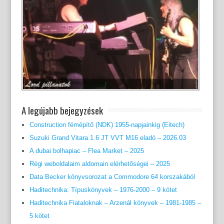
A legújabb bejegyzések
Construction fémépítő (NDK) 1955-napjainkig (Eitech)
Suzuki Grand Vitara 1.6 JT VVT M16 eladó – 2026.03
A dubai bolhapiac – Flea Market – 2025
Régi weboldalaim aldomain elérhetőségei – 2025
Data Becker könyvsorozat a Commodore 64 korszakából
Haditechnika: Típuskönyvek – 1976-2000 – 9 kötet
Haditechnika Fiataloknak – Arzenál könyvek – 1981-1985 –
5 kötet