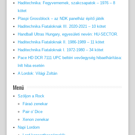
Haditechnika: Fegyvernemek, szakcsapatok – 1976 – 8
kötet
Plaspi Grossblock – az NDK panelház építő játék
Haditechnika Fiataloknak III. 2020-2021 – 10 kötet
Handball Ultras Hungary, egyesületi nevén: HU-SECTOR.
Haditechnika Fiataloknak II. 1986-1989 – 11 kötet
Haditechnika Fiataloknak I. 1972-1980 – 34 kötet
Pace HD DCR 7111 UPC beltéri vevőegység hibaelhárítása:
lnlt hiba esetén
A Lordok: Világi Zoltán
Menü
Szóljon a Rock
Fáraó zenekar
Pair o' Dice
Xenon zenekar
Napi Lordom