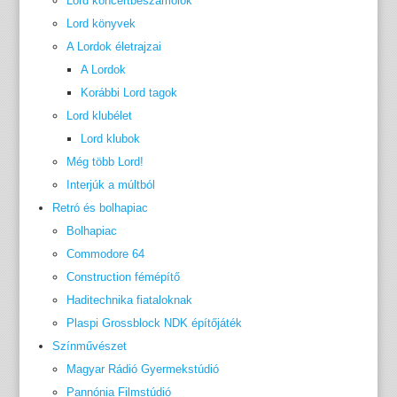
Lord koncertbeszámolók
Lord könyvek
A Lordok életrajzai
A Lordok
Korábbi Lord tagok
Lord klubélet
Lord klubok
Még több Lord!
Interjúk a múltból
Retró és bolhapiac
Bolhapiac
Commodore 64
Construction fémépítő
Haditechnika fiataloknak
Plaspi Grossblock NDK építőjáték
Színművészet
Magyar Rádió Gyermekstúdió
Pannónia Filmstúdió