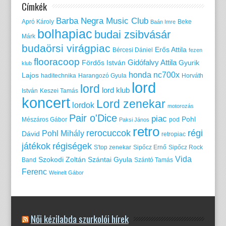
Címkék
Barba Negra Music Club
Apró Károly
Beke
Baán Imre
bolhapiac
budai zsibvásár
Márk
budaörsi virágpiac
Erős Attila
Bércesi Dániel
fezen
flooracoop
Gidófalvy Attila
Fördős István
Gyurik
klub
honda nc700x
Lajos
haditechnika
Harangozó Gyula
Horváth
lord
lord
lord klub
István
Keszei Tamás
koncert
Lord zenekar
lordok
motorozás
Pair o'Dice
piac
Pohl
Mészáros Gábor
pod
Paksi János
retro
rerocuccok
régi
Pohl Mihály
Dávid
retropiac
játékok
régiségek
S'top zenekar
Sipőcz Ernő
Sipőcz Rock
Vida
Szokodi Zoltán
Szántai Gyula
Band
Szántó Tamás
Ferenc
Weinelt Gábor
Női kézilabda szurkolói hírek