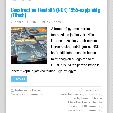
Construction fémépítő (NDK) 1955-napjainkig
(Eitech)
admin
2026. június 26. péntek
A fémépítő gyermekkorom
fantasztikus játéka volt. Hála
istennek szüleim vettek nekem
illetve apukám sűrűn járt az NDK-
ba és időnként onnan is hozott
mint ahogyan a Lego másolat
PEBE-t is. Aztán persze itthon is
lehetett kapni a játékboltokban, igy lett egyre…
TOVÁBB
Retró és bolhapiac
,
Construction
Construction fémépítő
metallbaukasten
,
Constructo
,
Eitech
,
Konstruktion –
Metallbaukasten für die
Jugend
,
NDK fémépítő
,
construction
,
fémépítő
,