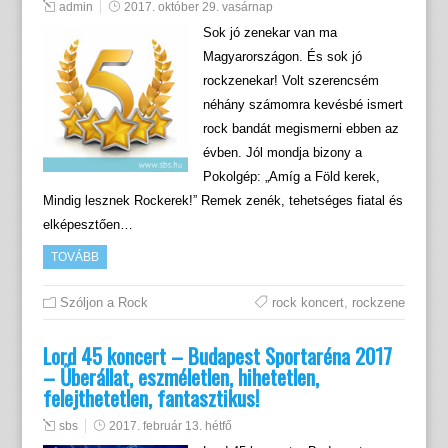
admin
2017. október 29. vasárnap
Sok jó zenekar van ma
Magyarországon. És sok jó
rockzenekar! Volt szerencsém
néhány számomra kevésbé ismert
rock bandát megismerni ebben az
évben. Jól mondja bizony a
Pokolgép: „Amíg a Föld kerek,
Mindig lesznek Rockerek!” Remek zenék, tehetséges fiatal és
elképesztően…
TOVÁBB
Szóljon a Rock
rock koncert
,
rockzene
Lord 45 koncert – Budapest Sportaréna 2017
– Űberállat, eszméletlen, hihetetlen,
felejthetetlen, fantasztikus!
sbs
2017. február 13. hétfő