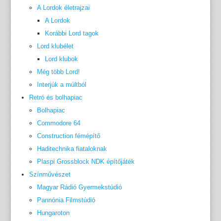
A Lordok életrajzai
A Lordok
Korábbi Lord tagok
Lord klubélet
Lord klubok
Még több Lord!
Interjúk a múltból
Retró és bolhapiac
Bolhapiac
Commodore 64
Construction fémépítő
Haditechnika fiataloknak
Plaspi Grossblock NDK építőjáték
Színművészet
Magyar Rádió Gyermekstúdió
Pannónia Filmstúdió
Hungaroton