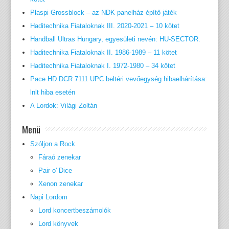
Plaspi Grossblock – az NDK panelház építő játék
Haditechnika Fiataloknak III. 2020-2021 – 10 kötet
Handball Ultras Hungary, egyesületi nevén: HU-SECTOR.
Haditechnika Fiataloknak II. 1986-1989 – 11 kötet
Haditechnika Fiataloknak I. 1972-1980 – 34 kötet
Pace HD DCR 7111 UPC beltéri vevőegység hibaelhárítása:
lnlt hiba esetén
A Lordok: Világi Zoltán
Menü
Szóljon a Rock
Fáraó zenekar
Pair o' Dice
Xenon zenekar
Napi Lordom
Lord koncertbeszámolók
Lord könyvek