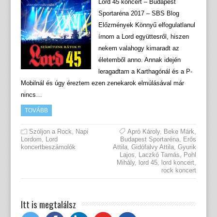
Lord 45 koncert – Budapest
Sportaréna 2017 – SBS Blog
Előzmények Könnyű elfogulatlanul
írnom a Lord együttesről, hiszen
nekem valahogy kimaradt az
életemből anno. Annak idején
leragadtam a Karthagónál és a P-
Mobilnál és úgy éreztem ezen zenekarok elmúlásával már
nincs…
TOVÁBB
Szóljon a Rock
,
Napi
Apró Károly
,
Beke Márk
,
Lordom
,
Lord
Budapest Sportaréna
,
Erős
koncertbeszámolók
Attila
,
Gidófalvy Attila
,
Gyurik
Lajos
,
Laczkó Tamás
,
Pohl
Mihály
,
lord 45
,
lord koncert
,
rock koncert
Itt is megtalálsz