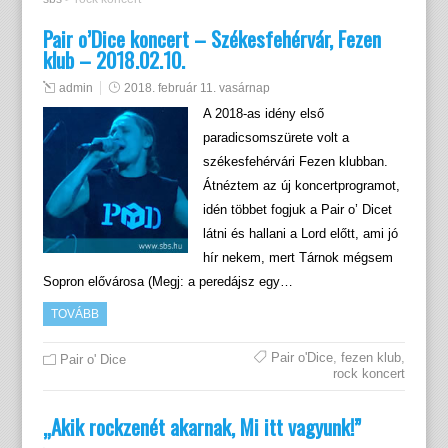
Pair o’Dice koncert – Székesfehérvár, Fezen
klub – 2018.02.10.
admin
2018. február 11. vasárnap
A 2018-as idény első
paradicsomszürete volt a
székesfehérvári Fezen klubban.
Átnéztem az új koncertprogramot,
idén többet fogjuk a Pair o’ Dicet
látni és hallani a Lord előtt, ami jó
hír nekem, mert Tárnok mégsem
Sopron elővárosa (Megj: a peredájsz egy…
TOVÁBB
Pair o'Dice
,
fezen klub
,
Pair o' Dice
rock koncert
„Akik rockzenét akarnak, Mi itt vagyunk!”