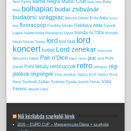
Barba Negra Music Club
Apró Károly
Beke
Baán Imre
bolhapiac
budai zsibvásár
Márk
budaörsi virágpiac
Erős Attila
Bércesi Dániel
fezen
flooracoop
Gidófalvy Attila
Fördős István
Gyurik
klub
honda nc700x
Lajos
haditechnika
Harangozó Gyula
Horváth
lord
lord
lord klub
István
Keszei Tamás
koncert
Lord zenekar
lordok
motorozás
Pair o'Dice
piac
Pohl
Mészáros Gábor
pod
Paksi János
retro
rerocuccok
régi
Pohl Mihály
Dávid
retropiac
játékok
régiségek
S'top zenekar
Sipőcz Ernő
Sipőcz Rock
Vida
Szokodi Zoltán
Szántai Gyula
Band
Szántó Tamás
Ferenc
Weinelt Gábor
Női kézilabda szurkolói hírek
2026 – EURO CUP – Magyarország-Dánia + szurkolói