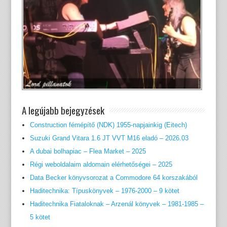
A legújabb bejegyzések
Construction fémépítő (NDK) 1955-napjainkig (Eitech)
Suzuki Grand Vitara 1.6 JT VVT M16 eladó – 2026.03
A dubai bolhapiac – Flea Market – 2025
Régi weboldalaim aldomain elérhetőségei – 2025
Data Becker könyvsorozat a Commodore 64 korszakából
Haditechnika: Típuskönyvek – 1976-2000 – 9 kötet
Haditechnika Fiataloknak – Arzenál könyvek – 1981-1985 –
5 kötet