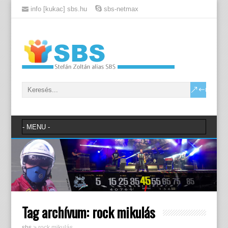
info [kukac] sbs.hu
sbs-netmax
Tag archívum:
rock mikulás
sbs
>
rock mikulás