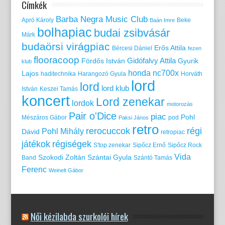
Címkék
Barba Negra Music Club
Apró Károly
Beke
Baán Imre
bolhapiac
budai zsibvásár
Márk
budaörsi virágpiac
Erős Attila
Bércesi Dániel
fezen
flooracoop
Gidófalvy Attila
Fördős István
Gyurik
klub
honda nc700x
Lajos
haditechnika
Harangozó Gyula
Horváth
lord
lord
lord klub
István
Keszei Tamás
koncert
Lord zenekar
lordok
motorozás
Pair o'Dice
piac
Pohl
Mészáros Gábor
pod
Paksi János
retro
rerocuccok
régi
Pohl Mihály
Dávid
retropiac
játékok
régiségek
S'top zenekar
Sipőcz Ernő
Sipőcz Rock
Vida
Szokodi Zoltán
Szántai Gyula
Band
Szántó Tamás
Ferenc
Weinelt Gábor
Női kézilabda szurkolói hírek