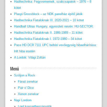
Haditechnika: Fegyvernemek, szakcsapatok – 1976 – 8
kötet
Plaspi Grossblock – az NDK panelház építő játék
Haditechnika Fiataloknak III. 2020-2021 – 10 kötet
Handball Ultras Hungary, egyesületi nevén: HU-SECTOR.
Haditechnika Fiataloknak II. 1986-1989 – 11 kötet
Haditechnika Fiataloknak I. 1972-1980 – 34 kötet
Pace HD DCR 7111 UPC beltéri vevőegység hibaelhárítása:
lnlt hiba esetén
A Lordok: Világi Zoltán
Menü
Szóljon a Rock
Fáraó zenekar
Pair o' Dice
Xenon zenekar
Napi Lordom
Lord koncertbeszámolók