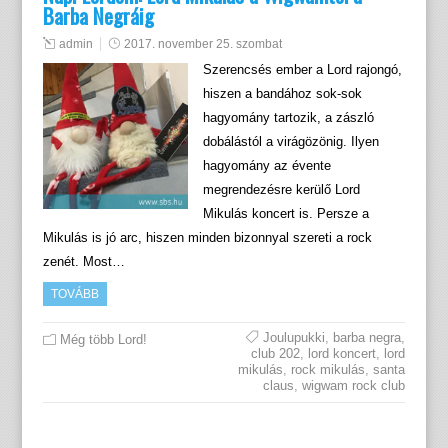
Barba Negráig
admin
2017. november 25. szombat
Szerencsés ember a Lord rajongó,
hiszen a bandához sok-sok
hagyomány tartozik, a zászló
dobálástól a virágözönig. Ilyen
hagyomány az évente
megrendezésre kerülő Lord
Mikulás koncert is. Persze a
Mikulás is jó arc, hiszen minden bizonnyal szereti a rock
zenét. Most…
TOVÁBB
Joulupukki
,
barba negra
,
Még több Lord!
club 202
,
lord koncert
,
lord
mikulás
,
rock mikulás
,
santa
claus
,
wigwam rock club