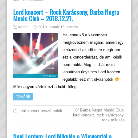
Lord koncert – Rock Karácsony, Barba Negra
Music Club – 2018.12.21.
admin
2019. január 16. szerda
Ha lenne kő a kezemben
megkövezném magam, amiért így
elhúzódott az idő mire megírtam
ezt a koncertleírást, de ami késik
nem múlik. Meg……hát most
januárban úgysincs Lord koncert,
legalább lesz mit olvasnotok
Már nagyon vártuk ezt a bulit, főleg…
TOVÁBB
Barba Negra Music Club
,
Lord koncertbeszámolók
lord koncert
,
rock karácsony
,
rock mikulás
Napi Lordom: Lord Mikulás a Wigwamtól a