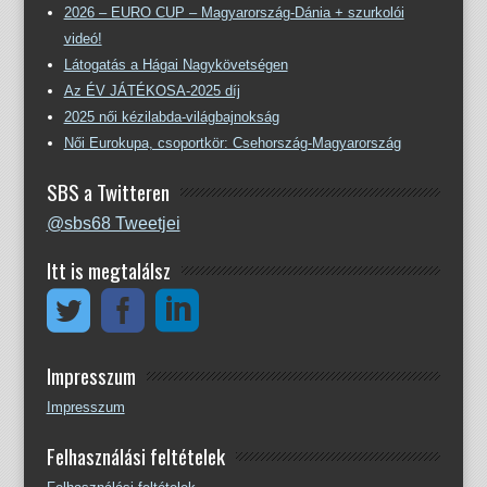
2026 – EURO CUP – Magyarország-Dánia + szurkolói
videó!
Látogatás a Hágai Nagykövetségen
Az ÉV JÁTÉKOSA-2025 díj
2025 női kézilabda-világbajnokság
Női Eurokupa, csoportkör: Csehország-Magyarország
SBS a Twitteren
@sbs68 Tweetjei
Itt is megtalálsz
Impresszum
Impresszum
Felhasználási feltételek