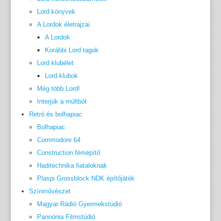
Lord könyvek
A Lordok életrajzai
A Lordok
Korábbi Lord tagok
Lord klubélet
Lord klubok
Még több Lord!
Interjúk a múltból
Retró és bolhapiac
Bolhapiac
Commodore 64
Construction fémépítő
Haditechnika fiataloknak
Plaspi Grossblock NDK építőjáték
Színművészet
Magyar Rádió Gyermekstúdió
Pannónia Filmstúdió