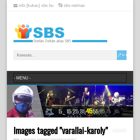
info [kukac] sbs.hu
sbs-netmax
Images tagged "varallai-karoly"
sbs
>
Images tagged "varallai-karoly"