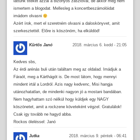
láttunk titeket azzal a bizonyos zászlóval, de akkor még nem
ismertem a blogodat. Mellesleg a koncertbeszámolóidat
imádom olvasni
Azért írok, mert el szeretném olvasni a daloskönyvet, amit
szerkesztettél. Előre is köszönöm, ha elküldöd!
Kürtös Janó
2018. március 6. kedd - 21:05
Kedves sbs,
Az érdi arénás buli után találtam meg az oldalad. Imádjuk a
Fáraót, meg a Kárthágót is. De most látom, hogy mennyi
mindent irtál a Lordról. Azis nagy kedvenc, Misi hangja
utánozhatatlan, de mindenki nagyon jó a mostani bandában.
Nem hagyhattam szó nélkül hogy küldjek egy NAGY
köszönetet, amit a rockzene követeként végzel. Gratulálok!
Csak igy tovább ne hagyd abba.
Rockos öleléssel: Janó
Jutka
2018. március 9. péntek - 06:41