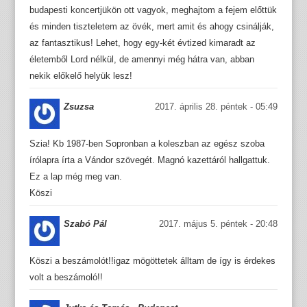
budapesti koncertjükön ott vagyok, meghajtom a fejem előttük
és minden tiszteletem az övék, mert amit és ahogy csinálják,
az fantasztikus! Lehet, hogy egy-két évtized kimaradt az
életemből Lord nélkül, de amennyi még hátra van, abban
nekik előkelő helyük lesz!
Zsuzsa
2017. április 28. péntek - 05:49
Szia! Kb 1987-ben Sopronban a koleszban az egész szoba
írólapra írta a Vándor szövegét. Magnó kazettáról hallgattuk.
Ez a lap még meg van.
Köszi
Szabó Pál
2017. május 5. péntek - 20:48
Köszi a beszámolót!!igaz mögöttetek álltam de így is érdekes
volt a beszámoló!!