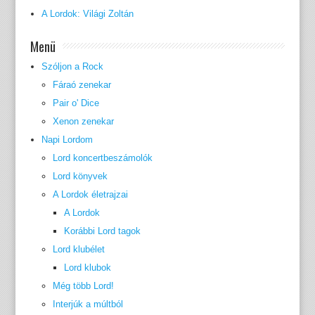
A Lordok: Világi Zoltán
Menü
Szóljon a Rock
Fáraó zenekar
Pair o' Dice
Xenon zenekar
Napi Lordom
Lord koncertbeszámolók
Lord könyvek
A Lordok életrajzai
A Lordok
Korábbi Lord tagok
Lord klubélet
Lord klubok
Még több Lord!
Interjúk a múltból