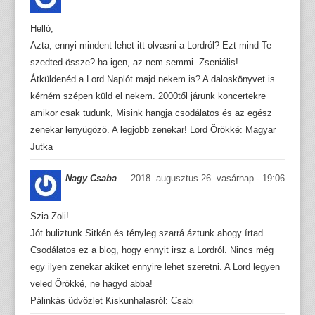
Helló,
Azta, ennyi mindent lehet itt olvasni a Lordról? Ezt mind Te
szedted össze? ha igen, az nem semmi. Zseniális!
Átküldenéd a Lord Naplót majd nekem is? A daloskönyvet is
kérném szépen küld el nekem. 2000től járunk koncertekre
amikor csak tudunk, Misink hangja csodálatos és az egész
zenekar lenyügözö. A legjobb zenekar! Lord Örökké: Magyar
Jutka
Nagy Csaba
2018. augusztus 26. vasárnap - 19:06
Szia Zoli!
Jót buliztunk Sitkén és tényleg szarrá áztunk ahogy írtad.
Csodálatos ez a blog, hogy ennyit irsz a Lordról. Nincs még
egy ilyen zenekar akiket ennyire lehet szeretni. A Lord legyen
veled Örökké, ne hagyd abba!
Pálinkás üdvözlet Kiskunhalasról: Csabi