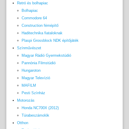
Retró és bolhapiac
Bolhapiac
Commodore 64
Construction fémépítő
Haditechnika fiataloknak
Plaspi Grossblock NDK építőjáték
Színművészet
Magyar Rádió Gyermekstúdió
Pannónia Filmstúdió
Hungaroton
Magyar Televízió
MAFILM
Pesti Színház
Motorozás
Honda NC700X (2012)
Túrabeszámolók
Otthon