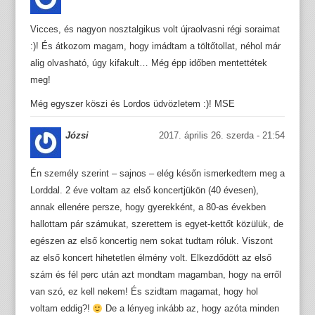
Vicces, és nagyon nosztalgikus volt újraolvasni régi soraimat
:)! És átkozom magam, hogy imádtam a töltőtollat, néhol már
alig olvasható, úgy kifakult… Még épp időben mentettétek
meg!
Még egyszer köszi és Lordos üdvözletem :)! MSE
Józsi
2017. április 26. szerda - 21:54
Én személy szerint – sajnos – elég későn ismerkedtem meg a
Lorddal. 2 éve voltam az első koncertjükön (40 évesen),
annak ellenére persze, hogy gyerekként, a 80-as években
hallottam pár számukat, szerettem is egyet-kettőt közülük, de
egészen az első koncertig nem sokat tudtam róluk. Viszont
az első koncert hihetetlen élmény volt. Elkezdődött az első
szám és fél perc után azt mondtam magamban, hogy na erről
van szó, ez kell nekem! És szidtam magamat, hogy hol
voltam eddig?!
De a lényeg inkább az, hogy azóta minden