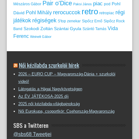
Pair o'Dice
piac
Pohl
Mészáros Gábor
pod
Paksi János
retro
rerocuccok
régi
Pohl Mihály
Dávid
retropiac
játékok
régiségek
S'top zenekar
Sipőcz Ernő
Sipőcz Rock
Vida
Szokodi Zoltán
Szántai Gyula
Band
Szántó Tamás
Ferenc
Weinelt Gábor
Női kézilabda szurkolói hírek
2026 – EURO CUP – Magyarország-Dánia + szurkolói
videó!
Látogatás a Hágai Nagykövetségen
Az ÉV JÁTÉKOSA-2025 díj
2025 női kézilabda-világbajnokság
Női Eurokupa, csoportkör: Csehország-Magyarország
SBS a Twitteren
@sbs68 Tweetjei