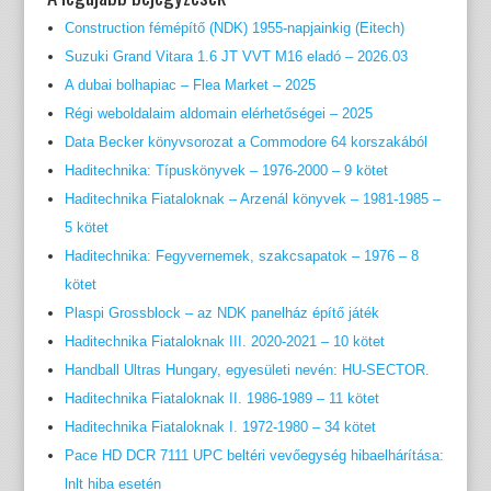
Construction fémépítő (NDK) 1955-napjainkig (Eitech)
Suzuki Grand Vitara 1.6 JT VVT M16 eladó – 2026.03
A dubai bolhapiac – Flea Market – 2025
Régi weboldalaim aldomain elérhetőségei – 2025
Data Becker könyvsorozat a Commodore 64 korszakából
Haditechnika: Típuskönyvek – 1976-2000 – 9 kötet
Haditechnika Fiataloknak – Arzenál könyvek – 1981-1985 –
5 kötet
Haditechnika: Fegyvernemek, szakcsapatok – 1976 – 8
kötet
Plaspi Grossblock – az NDK panelház építő játék
Haditechnika Fiataloknak III. 2020-2021 – 10 kötet
Handball Ultras Hungary, egyesületi nevén: HU-SECTOR.
Haditechnika Fiataloknak II. 1986-1989 – 11 kötet
Haditechnika Fiataloknak I. 1972-1980 – 34 kötet
Pace HD DCR 7111 UPC beltéri vevőegység hibaelhárítása:
lnlt hiba esetén