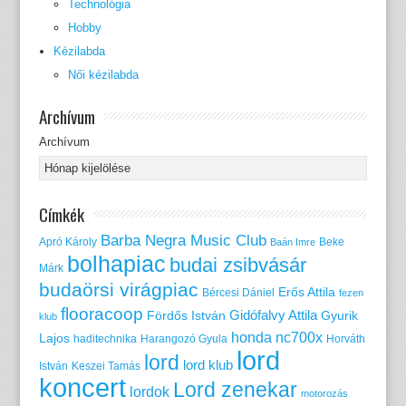
Technológia
Hobby
Kézilabda
Női kézilabda
Archívum
Archívum
Címkék
Barba Negra Music Club
Apró Károly
Beke
Baán Imre
bolhapiac
budai zsibvásár
Márk
budaörsi virágpiac
Erős Attila
Bércesi Dániel
fezen
flooracoop
Gidófalvy Attila
Fördős István
Gyurik
klub
honda nc700x
Lajos
haditechnika
Harangozó Gyula
Horváth
lord
lord
lord klub
István
Keszei Tamás
koncert
Lord zenekar
lordok
motorozás