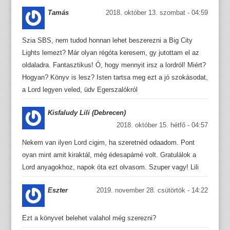
Tamás
2018. október 13. szombat - 04:59
Szia SBS, nem tudod honnan lehet beszerezni a Big City
Lights lemezt? Már olyan régóta keresem, gy jutottam el az
oldaladra. Fantasztikus! Ó, hogy mennyit irsz a lordról! Miért?
Hogyan? Könyv is lesz? Isten tartsa meg ezt a jó szokásodat,
a Lord legyen veled, üdv Egerszalókról
Kisfaludy Lili (Debrecen)
2018. október 15. hétfő - 04:57
Nekem van ilyen Lord cigim, ha szeretnéd odaadom. Pont
oyan mint amit kiraktál, még édesapámé volt. Gratulálok a
Lord anyagokhoz, napok óta ezt olvasom. Szuper vagy! Lili
Eszter
2019. november 28. csütörtök - 14:22
Ezt a könyvet belehet valahol még szerezni?