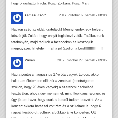
hogy olvashattunk róla. Köszi Zolikám. Puszi Márti
Tamási Zsolt
2017. október 6. péntek - 08:08
Nagyon szép az oldal, gratulálok! Mennyi emlék egy helyen,
köszönjük Zoltán, hogy ennyit foglalkozl velük. Találkozzunk
tatabányán, majd rád irok a facebookon.és köszönjük
mégegyszer, hihetelem marha jó! Szóljon a Lord!!!!!!!!!!!!!!!!!
Vivien
2017. október 27. péntek - 09:06
Napra pontosan augusztus 27-e óta vagyok Lordos, akkor
hallottam életemben először a zenekart (mentségemre
szóljon, hogy 20 éves vagyok) a szerencsi csokoládé
fesztiválon, ahova úgy mentem el, mint Hooligans rajongó, és
úgy jöttem haza, hogy csak a Lordról tudtam beszélni. Az a
koncert akkora hatással volt rám és a szüleimre is, hogy 6
nappal később ott voltunk a bükkábrányi koncerten. Ott