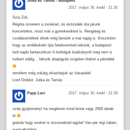
Jutka és Tamás - Budapest
2017. május 30. kedd - 21:26
Szia Zoli,
Régóta ismerem a zenekart, és évtizedek óta járunk
koncertekre, most már a gyerekeinkkel is. Rengeteg és
csodásemlékek élnek még benünk a mai napig is. Köszönöm
hogy az emlékekekt újra feleleveníted nekünk, a budapesti
lord napló fantasztikus! A lordolgok kiadványról meg nem is
tudtam eddig… láttunk ahajógyári szigeten titeket a pároddal
remélem még sokáig olvashatjuk az írásaodat!
Lord Örökké: Jutka és Tamás
Papp Laci
2017. május 30. kedd - 21:29
szép gyüjtemény! ha meglenne mind lenne vagy 2000 darab
itt
gratula hogy ezeket is összeraktad egybe! Van pár régi nálam,
majd elküldöm