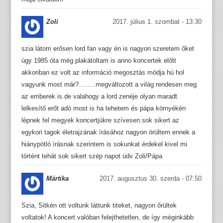
Zoli
2017. július 1. szombat - 13:30
szia látom erősen lord fan vagy én is nagyon szeretem őket
úgy 1985 óta még plakátoltam is anno koncertek előtt
akkoriban ez volt az információ megosztás módja hú hol
vagyunk most már?……..megváltozott a világ rendesen meg
az emberek is.de valahogy a lord zenéje olyan maradt
lelkesítő erőt adó most is ha tehetem és pápa környékén
lépnek fel megyek koncertjükre szívesen.sok sikert az
egykori tagok életrajzának írásához nagyon örültem ennek a
hiánypótló írásnak szerintem is sokunkat érdekel kivel mi
történt tehát sok sikert szép napot üdv Zoli/Pápa
Mártika
2017. augusztus 30. szerda - 07:50
Szia, Sitkén ott voltunk láttunk titeket, nagyon őrültek
voltatok! A koncert valóban felejthetetlen, de így méginkább