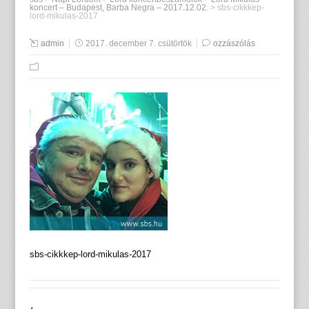
koncert – Budapest, Barba Negra – 2017.12.02.
>
sbs-cikkkep-
lord-mikulas-2017
admin
2017. december 7. csütörtök
ozzászólás
sbs-cikkkep-lord-mikulas-2017