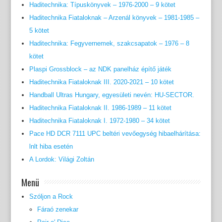
Haditechnika: Típuskönyvek – 1976-2000 – 9 kötet
Haditechnika Fiataloknak – Arzenál könyvek – 1981-1985 –
5 kötet
Haditechnika: Fegyvernemek, szakcsapatok – 1976 – 8
kötet
Plaspi Grossblock – az NDK panelház építő játék
Haditechnika Fiataloknak III. 2020-2021 – 10 kötet
Handball Ultras Hungary, egyesületi nevén: HU-SECTOR.
Haditechnika Fiataloknak II. 1986-1989 – 11 kötet
Haditechnika Fiataloknak I. 1972-1980 – 34 kötet
Pace HD DCR 7111 UPC beltéri vevőegység hibaelhárítása:
lnlt hiba esetén
A Lordok: Világi Zoltán
Menü
Szóljon a Rock
Fáraó zenekar