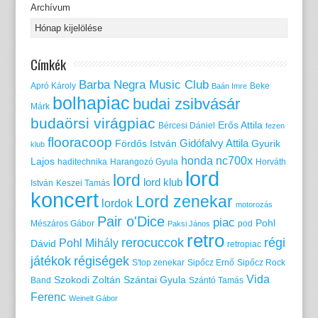
Archívum
Címkék
Barba Negra Music Club
Apró Károly
Beke
Baán Imre
bolhapiac
budai zsibvásár
Márk
budaörsi virágpiac
Erős Attila
Bércesi Dániel
fezen
flooracoop
Gidófalvy Attila
Fördős István
Gyurik
klub
honda nc700x
Lajos
haditechnika
Harangozó Gyula
Horváth
lord
lord
lord klub
István
Keszei Tamás
koncert
Lord zenekar
lordok
motorozás
Pair o'Dice
piac
Pohl
Mészáros Gábor
pod
Paksi János
retro
rerocuccok
régi
Pohl Mihály
Dávid
retropiac
játékok
régiségek
S'top zenekar
Sipőcz Ernő
Sipőcz Rock
Vida
Szokodi Zoltán
Szántai Gyula
Band
Szántó Tamás
Ferenc
Weinelt Gábor