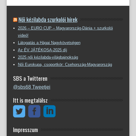
Női kézilabda szurkolói hírek
2026 – EURO CUP – Magyarország-Dánia + szurkolói
videó!
Látogatás a Hágai Nagykövetségen
Az ÉV JÁTÉKOSA-2025 díj
2025 női kézilabda-világbajnokság
Női Eurokupa, csoportkör: Csehország-Magyarország
SBS a Twitteren
@sbs68 Tweetjei
Itt is megtalálsz
Impresszum