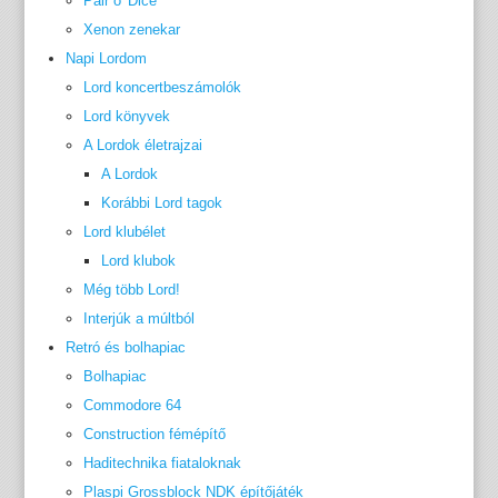
Pair o' Dice
Xenon zenekar
Napi Lordom
Lord koncertbeszámolók
Lord könyvek
A Lordok életrajzai
A Lordok
Korábbi Lord tagok
Lord klubélet
Lord klubok
Még több Lord!
Interjúk a múltból
Retró és bolhapiac
Bolhapiac
Commodore 64
Construction fémépítő
Haditechnika fiataloknak
Plaspi Grossblock NDK építőjáték