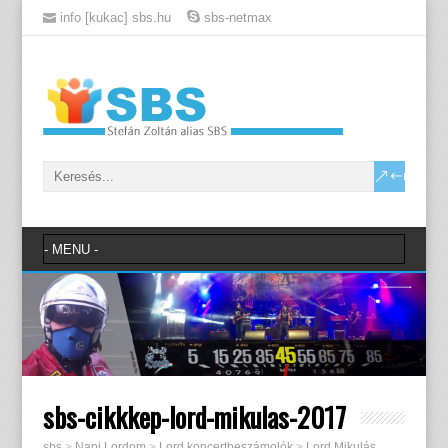
info [kukac] sbs.hu
sbs-netmax
sbs-cikkkep-lord-mikulas-2017
sbs
>
Napi Lordom
>
Lord koncertbeszámolók
>
Lord Mikulás