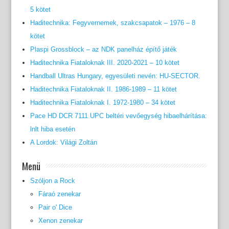
5 kötet
Haditechnika: Fegyvernemek, szakcsapatok – 1976 – 8
kötet
Plaspi Grossblock – az NDK panelház építő játék
Haditechnika Fiataloknak III. 2020-2021 – 10 kötet
Handball Ultras Hungary, egyesületi nevén: HU-SECTOR.
Haditechnika Fiataloknak II. 1986-1989 – 11 kötet
Haditechnika Fiataloknak I. 1972-1980 – 34 kötet
Pace HD DCR 7111 UPC beltéri vevőegység hibaelhárítása:
lnlt hiba esetén
A Lordok: Világi Zoltán
Menü
Szóljon a Rock
Fáraó zenekar
Pair o' Dice
Xenon zenekar