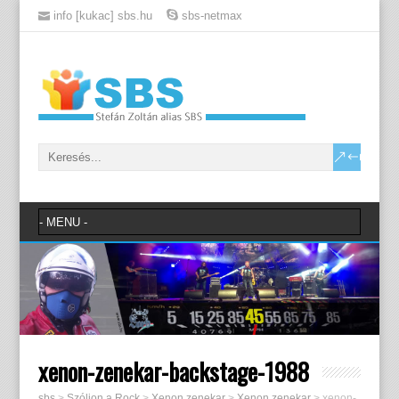
info [kukac] sbs.hu
sbs-netmax
xenon-zenekar-backstage-1988
sbs
>
Szóljon a Rock
>
Xenon zenekar
>
Xenon zenekar
>
xenon-