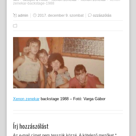
zenekar-backstage-1988
admin
2017. december 9. szombat
ozzászólás
Xenon zenekar
backstage 1988 – Fotó: Varga Gábor
Írj hozzászólást
Az e-mail címet nem tesszük közzé.
A kötelező mezőket
*