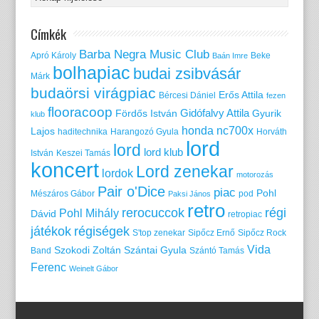
Címkék
Barba Negra Music Club
Apró Károly
Beke
Baán Imre
bolhapiac
budai zsibvásár
Márk
budaörsi virágpiac
Erős Attila
Bércesi Dániel
fezen
flooracoop
Gidófalvy Attila
Fördős István
Gyurik
klub
honda nc700x
Lajos
haditechnika
Harangozó Gyula
Horváth
lord
lord
lord klub
István
Keszei Tamás
koncert
Lord zenekar
lordok
motorozás
Pair o'Dice
piac
Pohl
Mészáros Gábor
pod
Paksi János
retro
rerocuccok
régi
Pohl Mihály
Dávid
retropiac
játékok
régiségek
S'top zenekar
Sipőcz Ernő
Sipőcz Rock
Vida
Szokodi Zoltán
Szántai Gyula
Band
Szántó Tamás
Ferenc
Weinelt Gábor