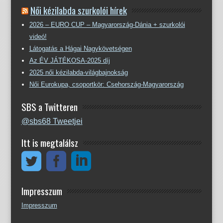
Női kézilabda szurkolói hírek
2026 – EURO CUP – Magyarország-Dánia + szurkolói
videó!
Látogatás a Hágai Nagykövetségen
Az ÉV JÁTÉKOSA-2025 díj
2025 női kézilabda-világbajnokság
Női Eurokupa, csoportkör: Csehország-Magyarország
SBS a Twitteren
@sbs68 Tweetjei
Itt is megtalálsz
Impresszum
Impresszum