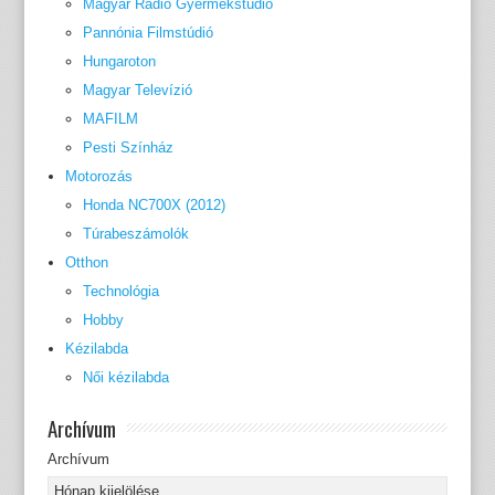
Magyar Rádió Gyermekstúdió
Pannónia Filmstúdió
Hungaroton
Magyar Televízió
MAFILM
Pesti Színház
Motorozás
Honda NC700X (2012)
Túrabeszámolók
Otthon
Technológia
Hobby
Kézilabda
Női kézilabda
Archívum
Archívum