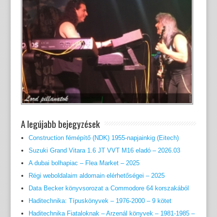
A legújabb bejegyzések
Construction fémépítő (NDK) 1955-napjainkig (Eitech)
Suzuki Grand Vitara 1.6 JT VVT M16 eladó – 2026.03
A dubai bolhapiac – Flea Market – 2025
Régi weboldalaim aldomain elérhetőségei – 2025
Data Becker könyvsorozat a Commodore 64 korszakából
Haditechnika: Típuskönyvek – 1976-2000 – 9 kötet
Haditechnika Fiataloknak – Arzenál könyvek – 1981-1985 –