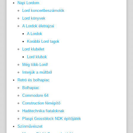
Napi Lordom
Lord koncertbeszámolók
Lord könyvek
A Lordok életrajzai
A Lordok
Korábbi Lord tagok
Lord klubélet
Lord klubok
Még több Lord!
Interjúk a múltból
Retró és bolhapiac
Bolhapiac
Commodore 64
Construction fémépítő
Haditechnika fiataloknak
Plaspi Grossblock NDK építőjáték
Színművészet